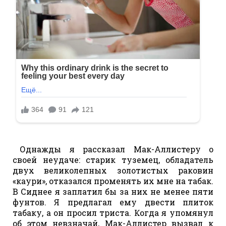
Однажды я рассказал Мак-Аллистеру о
своей неудаче: старик туземец, обладатель
двух великолепных золотистых раковин
«каури», отказался променять их мне на табак.
В Сиднее я заплатил бы за них не менее пяти
фунтов. Я предлагал ему двести плиток
табаку, а он просил триста. Когда я упомянул
об этом невзначай, Мак-Аллистер вызвал к