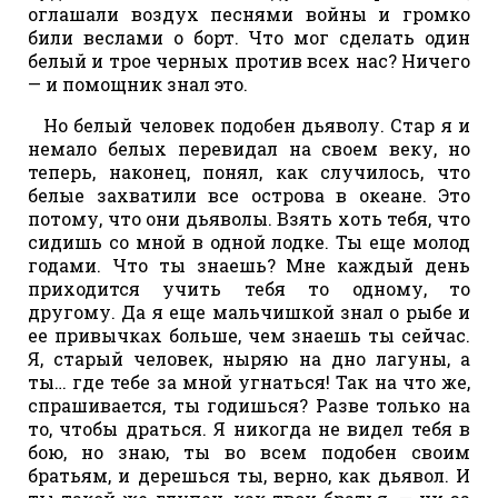
оглашали воздух песнями войны и громко
били веслами о борт. Что мог сделать один
белый и трое черных против всех нас? Ничего
— и помощник знал это.
Но белый человек подобен дьяволу. Стар я и
немало белых перевидал на своем веку, но
теперь, наконец, понял, как случилось, что
белые захватили все острова в океане. Это
потому, что они дьяволы. Взять хоть тебя, что
сидишь со мной в одной лодке. Ты еще молод
годами. Что ты знаешь? Мне каждый день
приходится учить тебя то одному, то
другому. Да я еще мальчишкой знал о рыбе и
ее привычках больше, чем знаешь ты сейчас.
Я, старый человек, ныряю на дно лагуны, а
ты… где тебе за мной угнаться! Так на что же,
спрашивается, ты годишься? Разве только на
то, чтобы драться. Я никогда не видел тебя в
бою, но знаю, ты во всем подобен своим
братьям, и дерешься ты, верно, как дьявол. И