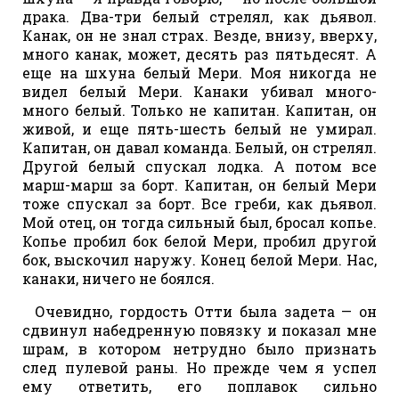
драка. Два-три белый стрелял, как дьявол.
Канак, он не знал страх. Везде, внизу, вверху,
много канак, может, десять раз пятьдесят. А
еще на шхуна белый Мери. Моя никогда не
видел белый Мери. Канаки убивал много-
много белый. Только не капитан. Капитан, он
живой, и еще пять-шесть белый не умирал.
Капитан, он давал команда. Белый, он стрелял.
Другой белый спускал лодка. А потом все
марш-марш за борт. Капитан, он белый Мери
тоже спускал за борт. Все греби, как дьявол.
Мой отец, он тогда сильный был, бросал копье.
Копье пробил бок белой Мери, пробил другой
бок, выскочил наружу. Конец белой Мери. Нас,
канаки, ничего не боялся.
Очевидно, гордость Отти была задета — он
сдвинул набедренную повязку и показал мне
шрам, в котором нетрудно было признать
след пулевой раны. Но прежде чем я успел
ему ответить, его поплавок сильно