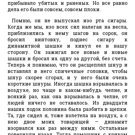
прибывало убитых и раненых. Но все равно
дела его были совсем, совсем плохи.
Помню, он не выпускал изо рта сигары.
Когда же мы, изо всех сил налегая на весла,
приблизились к нему шагов на сорок, он
бросил винтовку, поднес сигару к
динамитной шашке и кинул ее в нашу
сторону. Он зажигал все новые и новые
шашки и бросал их одну за другой, без счета.
Теперь я понимаю, что он расщеплял шнур и
вставлял в него спичечные головки, чтобы
шнур скорее сгорал, и у него были очень
короткие шнуры. Иногда шашка взрывалась в
воздухе, но чаще в каком-нибудь челне, и
всякий раз, как она взрывалась в челне, от
людей ничего не оставалось. Из двадцати
наших лодок половина была разбита в щепки.
Та, где сидел я, тоже взлетела на воздух, а с
нею двое моих товарищей — динамит
взорвался как раз между ними. Остальные
повернули назад. Тогда помощник с криком