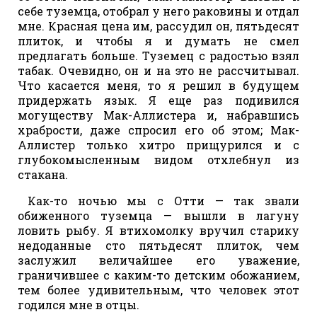
себе туземца, отобрал у него раковины и отдал
мне. Красная цена им, рассудил он, пятьдесят
плиток, и чтобы я и думать не смел
предлагать больше. Туземец с радостью взял
табак. Очевидно, он и на это не рассчитывал.
Что касается меня, то я решил в будущем
придержать язык. Я еще раз подивился
могуществу Мак-Аллистера и, набравшись
храбрости, даже спросил его об этом; Мак-
Аллистер только хитро прищурился и с
глубокомысленным видом отхлебнул из
стакана.
Как-то ночью мы с Отти — так звали
обиженного туземца — вышли в лагуну
ловить рыбу. Я втихомолку вручил старику
недоданные сто пятьдесят плиток, чем
заслужил величайшее его уважение,
граничившее с каким-то детским обожанием,
тем более удивительным, что человек этот
годился мне в отцы.