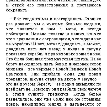
и строй его повествования я постараюсь
сохранить.
— Вот тогда-то мы и возгордились. Столько
раз дрались мы с чужими белыми людьми,
что являются к нам с моря, и всегда
побеждали. Немало полегло и наших, но что
это в сравнении с сокровищами, что ждали нас
на кораблях! И вот, может, двадцать, а может,
двадцать пять лет назад у входа в лагуну
показался корабль и прямехонько вошел в нее.
Это была большая трехмачтовая шхуна. На ее
борту находилось пять белых и человек сорок
экипажа — все черные с Новой Гвинеи и Новой
Британии. Они прибыли сюда для ловли
трепангов. Шхуна стала на якорь у Паулоо —
это на другом берегу, — ее лодки шныряли по
всей лагуне. Повсюду они разбили свои лагеря
и стали сушить трепангов. Когда белые
разделились, они уже были нам не страшны:
ловцы находились милях в пятидесяти от