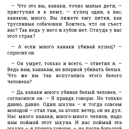
— Что это вы, канаки, точно малые дети, —
приступил я к нему, — купец один, а вас,
канаков, много. Вы лижете ему пятки, как
трусливые собачонки. Боитесь, что он съест
вас? Так ведь у него и зубов нет. Откуда у вас
этот страх?
— А если много канаки убивай купец? —
спросил он.
— Он умрет, только и всего, — ответил я. —
Ведь вам, канакам, не впервой убивать белых.
Что же вы так испугались этого белого
человека?
— Да, канаки много убивал белый человек, —
согласился он. — Я правда говорю. Но только
давно, давно. Один шхуна — я тогда совсем
молодой — стал там, за атолл: ветер, он не дул.
Нас много канаки, много-много челнов, надо
нам поймай этот шхуна. И нас поймай эта
шхуна — я правда говорю, — но после большой