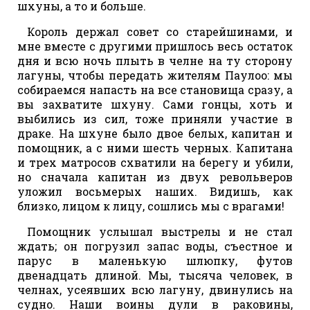
шхуны, а то и больше.
Король держал совет со старейшинами, и
мне вместе с другими пришлось весь остаток
дня и всю ночь плыть в челне на ту сторону
лагуны, чтобы передать жителям Паулоо: мы
собираемся напасть на все становища сразу, а
вы захватите шхуну. Сами гонцы, хоть и
выбились из сил, тоже приняли участие в
драке. На шхуне было двое белых, капитан и
помощник, а с ними шесть черных. Капитана
и трех матросов схватили на берегу и убили,
но сначала капитан из двух револьверов
уложил восьмерых наших. Видишь, как
близко, лицом к лицу, сошлись мы с врагами!
Помощник услышал выстрелы и не стал
ждать; он погрузил запас воды, съестное и
парус в маленькую шлюпку, футов
двенадцать длиной. Мы, тысяча человек, в
челнах, усеявших всю лагуну, двинулись на
судно. Наши воины дули в раковины,