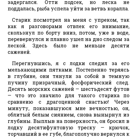
задергался. Отти подсек, но леска не
поддалась, рыба успела уйти за ветвь коралла.
Старик посмотрел на меня с упреком, так
как я разговорами отвлек его внимание,
скользнул по борту вниз, потом, уже в воде,
перевернулся и плавно ушел на дно следом за
леской. Здесь было не меньше десяти
саженей.
Перегнувшись, я с лодки следил за его
мелькающими пятками. Постепенно теряясь
в глубине, они тянули за собой в темную
пучину призрачный, фосфорический след.
Десять морских саженей — шестьдесят футов
— что это значило для такого старика по
сравнеию с драгоценной снастью! Через
минуту, показавшуюся мне вечностью, он,
облитый белым сиянием, снова вынырнул из
глубины. Выплыв на поверхность, он бросил в
лодку десятифунтовую треску — крючок,
торчавший в ее губе, благополучно вернулся к