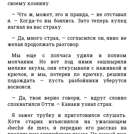
своему хозяину.
— Что ж, может, это и правда, — не отставал
я. — Когда-то вы боялись. Зато теперь купец
нагнал на вас страху.
— Да, много страх, — согласился он, явно не
желая продолжать разговор.
Мы еще с полчаса удили в полном
молчании. Но вот под ними зашныряли
мелкие акулы, они откусывали с наживкой и
крючок, и мы, потеряв по крючку, решили
подождать — пусть разбойники уберутся
восвояси.
— Да, твоя верно говори, — вдруг словно
спохватился Отти. — Канаки узнал страх.
Я зажег трубку и приготовился слушать.
Хотя старик изъяснялся на ужасающем
«beche de mer», я передаю его рассказ на
правильном английском языке. Но самый дух