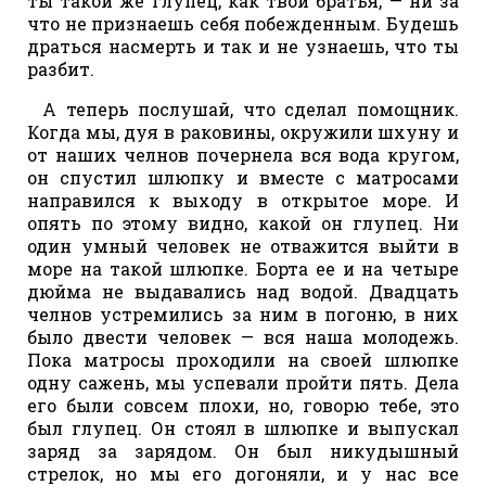
ты такой же глупец, как твои братья, — ни за
что не признаешь себя побежденным. Будешь
драться насмерть и так и не узнаешь, что ты
разбит.
А теперь послушай, что сделал помощник.
Когда мы, дуя в раковины, окружили шхуну и
от наших челнов почернела вся вода кругом,
он спустил шлюпку и вместе с матросами
направился к выходу в открытое море. И
опять по этому видно, какой он глупец. Ни
один умный человек не отважится выйти в
море на такой шлюпке. Борта ее и на четыре
дюйма не выдавались над водой. Двадцать
челнов устремились за ним в погоню, в них
было двести человек — вся наша молодежь.
Пока матросы проходили на своей шлюпке
одну сажень, мы успевали пройти пять. Дела
его были совсем плохи, но, говорю тебе, это
был глупец. Он стоял в шлюпке и выпускал
заряд за зарядом. Он был никудышный
стрелок, но мы его догоняли, и у нас все