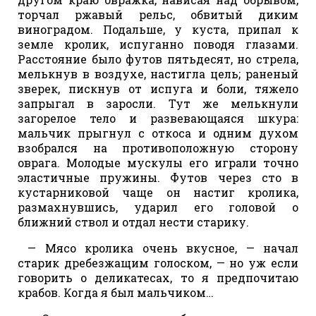
торчал ржавый рельс, обвитый диким
виноградом. Подальше, у куста, припал к
земле кролик, испуганно поводя глазами.
Расстояние было футов пятьдесят, но стрела,
мелькнув в воздухе, настигла цель; раненый
зверек, пискнув от испуга и боли, тяжело
запрыгал в заросли. Тут же мелькнули
загорелое тело и развевающаяся шкура:
мальчик прыгнул с откоса и одним духом
взобрался на противоположную сторону
оврага. Молодые мускулы его играли точно
эластичные пружины. Футов через сто в
кустарниковой чаще он настиг кролика,
размахнувшись, ударил его головой о
ближний ствол и отдал нести старику.
— Мясо кролика очень вкусное, — начал
старик дребезжащим голоском, — но уж если
говорить о деликатесах, то я предпочитаю
крабов. Когда я был мальчиком…