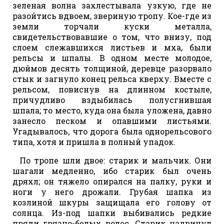
зеленая волна захлестывала узкую, где не
разойтись вдвоем, звериную тропу. Кое-где из
земли торчали куски металла,
свидетельствовавшие о том, что внизу, под
слоем слежавшихся листьев и мха, были
рельсы и шпалы. В одном месте молодое,
дюймов десять толщиной, деревце разорвало
стык и загнуло конец рельса кверху. Вместе с
рельсом, повиснув на длинном костыле,
причудливо вздыбилась полусгнившая
шпала; то место, куда она была уложена, давно
занесло песком и опавшими листьями.
Угадывалось, что дорога была однорельсового
типа, хотя и пришла в полный упадок.
По тропе шли двое: старик и мальчик. Они
шагали медленно, ибо старик был очень
дряхл; он тяжело опирался на палку, руки и
ноги у него дрожали. Грубая шапка из
козлиной шкуры защищала его голову от
солнца. Из-под шапки выбивались редкие
пряди грязно-белых волос. Старик надвинул