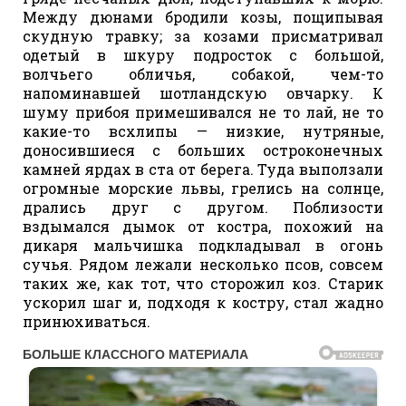
Между дюнами бродили козы, пощипывая
скудную травку; за козами присматривал
одетый в шкуру подросток с большой,
волчьего обличья, собакой, чем-то
напоминавшей шотландскую овчарку. К
шуму прибоя примешивался не то лай, не то
какие-то всхлипы — низкие, нутряные,
доносившиеся с больших остроконечных
камней ярдах в ста от берега. Туда выползали
огромные морские львы, грелись на солнце,
дрались друг с другом. Поблизости
вздымался дымок от костра, похожий на
дикаря мальчишка подкладывал в огонь
сучья. Рядом лежали несколько псов, совсем
таких же, как тот, что сторожил коз. Старик
ускорил шаг и, подходя к костру, стал жадно
принюхиваться.