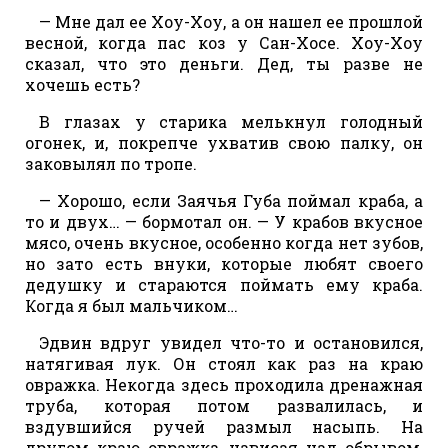
— Мне дал ее Хоу-Хоу, а он нашел ее прошлой
весной, когда пас коз у Сан-Хосе. Хоу-Хоу
сказал, что это деньги. Дед, ты разве не
хочешь есть?
В глазах у старика мелькнул голодный
огонек, и, покрепче ухватив свою палку, он
заковылял по тропе.
— Хорошо, если Заячья Губа поймал краба, а
то и двух… — бормотал он. — У крабов вкусное
мясо, очень вкусное, особенно когда нет зубов,
но зато есть внуки, которые любят своего
дедушку и стараются поймать ему краба.
Когда я был мальчиком…
Эдвин вдруг увидел что-то и остановился,
натягивая лук. Он стоял как раз на краю
овражка. Некогда здесь проходила дренажная
труба, которая потом развалилась, и
вздувшийся ручей размыл насыпь. На
другом краю овражка, нависая над обрывом,