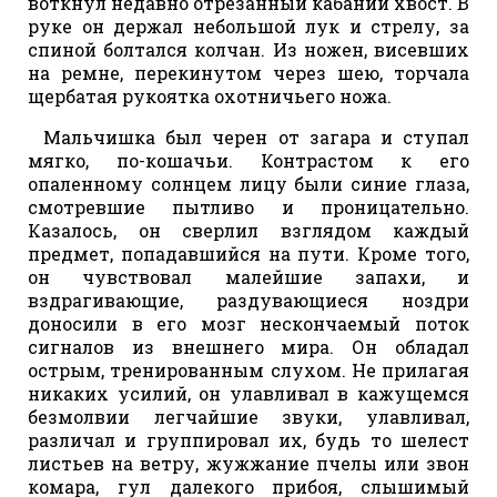
воткнул недавно отрезанный кабаний хвост. В
руке он держал небольшой лук и стрелу, за
спиной болтался колчан. Из ножен, висевших
на ремне, перекинутом через шею, торчала
щербатая рукоятка охотничьего ножа.
Мальчишка был черен от загара и ступал
мягко, по-кошачьи. Контрастом к его
опаленному солнцем лицу были синие глаза,
смотревшие пытливо и проницательно.
Казалось, он сверлил взглядом каждый
предмет, попадавшийся на пути. Кроме того,
он чувствовал малейшие запахи, и
вздрагивающие, раздувающиеся ноздри
доносили в его мозг нескончаемый поток
сигналов из внешнего мира. Он обладал
острым, тренированным слухом. Не прилагая
никаких усилий, он улавливал в кажущемся
безмолвии легчайшие звуки, улавливал,
различал и группировал их, будь то шелест
листьев на ветру, жужжание пчелы или звон
комара, гул далекого прибоя, слышимый