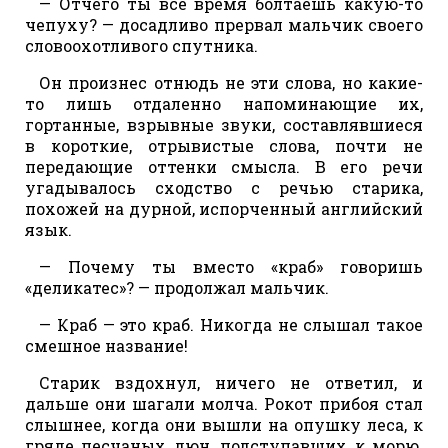
— Отчего ты все время болтаешь какую-то
чепуху? — досадливо прервал мальчик своего
словоохотливого спутника.
Он произнес отнюдь не эти слова, но какие-
то лишь отдаленно напоминающие их,
гортанные, взрывные звуки, составлявшиеся
в короткие, отрывистые слова, почти не
передающие оттенки смысла. В его речи
угадывалось сходство с речью старика,
похожей на дурной, испорченный английский
язык.
— Почему ты вместо «краб» говоришь
«деликатес»? — продолжал мальчик.
— Краб — это краб. Никогда не слышал такое
смешное название!
Старик вздохнул, ничего не ответил, и
дальше они шагали молча. Рокот прибоя стал
слышнее, когда они вышли на опушку леса, к
гряде песчаных дюн, подступавших к морю.