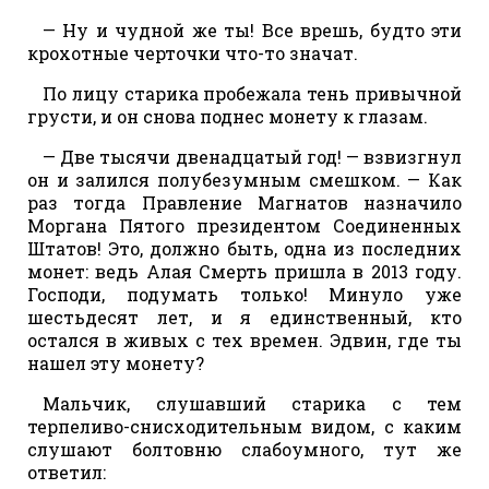
— Ну и чудной же ты! Все врешь, будто эти
крохотные черточки что-то значат.
По лицу старика пробежала тень привычной
грусти, и он снова поднес монету к глазам.
— Две тысячи двенадцатый год! — взвизгнул
он и залился полубезумным смешком. — Как
раз тогда Правление Магнатов назначило
Моргана Пятого президентом Соединенных
Штатов! Это, должно быть, одна из последних
монет: ведь Алая Смерть пришла в 2013 году.
Господи, подумать только! Минуло уже
шестьдесят лет, и я единственный, кто
остался в живых с тех времен. Эдвин, где ты
нашел эту монету?
Мальчик, слушавший старика с тем
терпеливо-снисходительным видом, с каким
слушают болтовню слабоумного, тут же
ответил: