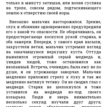
только в минуту затишья, или возня суслика
на тропе, совсем рядом, подтаскивающего
землю к отверстию своей норы.
Внезапно мальчик насторожился. Зрение,
слух и обоняние одновременно предупредили
его о какой-то опасности. Не оборачиваясь, он
предостерегающе коснулся рукой старика, и
оба замерли. Впереди, у самого края насыпи,
захрустели ветки; мальчик устремил взгляд
на закачавшуюся верхушку куста. Оттуда
вывалился огромный серый медведь и,
увидев людей, тоже остановился как
вкопанный. Встреча, очевидно, была ему не по
душе, и он угрожающе заворчал. Мальчик
медленно приложил стрелу к луку и так же
медленно натянул тетиву. Он не сводил глаз с
медведя. Старик не шелохнулся и тоже
уставился на медведя из-под своего
козырька. Люди и зверь внимательно
несколько секунд изучали друг друга;
медведь начал обнаруживать признаки