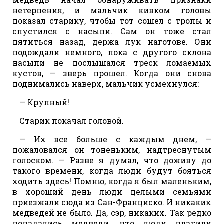
нетерпения, и мальчик кивком головы
показал старику, чтобы тот сошел с тропы и
спустился с насыпи. Сам он тоже стал
пятиться назад, держа лук наготове. Они
подождали немного, пока с другого склона
насыпи не послышался треск ломаемых
кустов, — зверь прошел. Когда они снова
поднимались наверх, мальчик усмехнулся:
— Крупный!
Старик покачал головой.
— Их все больше с каждым днем, —
пожаловался он тоненьким, надтреснутым
голоском. — Разве я думал, что доживу до
такого времени, когда люди будут бояться
ходить здесь! Помню, когда я был маленьким,
в хороший день люди целыми семьями
приезжали сюда из Сан-Франциско. И никаких
медведей не было. Да, сэр, никаких. Так редко
попадались медведи, что люди платили