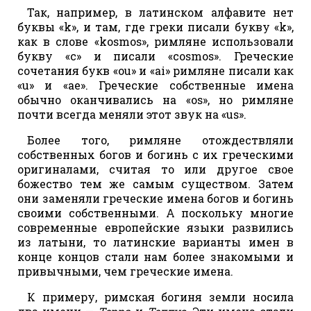
Так, например, в латинском алфавите нет
буквы «k», и там, где греки писали букву «k»,
как в слове «kosmos», римляне использовали
букву «c» и писали «cosmos». Греческие
сочетания букв «ou» и «аі» римляне писали как
«u» и «ae». Греческие собственные имена
обычно оканчивались на «os», но римляне
почти всегда меняли этот звук на «us».
Более того, римляне отождествляли
собственных богов и богинь с их греческими
оригиналами, считая то или другое свое
божество тем же самым существом. Затем
они заменяли греческие имена богов и богинь
своими собственными. А поскольку многие
современные европейские языки развились
из латыни, то латинские варианты имен в
конце концов стали нам более знакомыми и
привычными, чем греческие имена.
К примеру, римская богиня земли носила