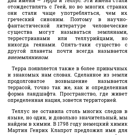
два имени —
Терра
и
Теллус
. Эти имена стали
отождествлять с Геей, но во многих странах
они стали чаще употребляться, чем их
греческий синоним. Поэтому в научно-
фантастической литературе человеческие
существа могут называться землянами,
террестрианами или теллурийцами, но
никогда геянами. Опять-таки существо с
другой планеты почти всегда называется
внеземлянином
.
Терра появляется также в более привычных
и знакомых нам словах. Сделанное из земли
продолговатое возвышение называется
террасой, точно так же, как и определенная
форма ландшафта. Пространство, где живет
определенная нация, зовется территорией.
Теллус не оставила столь многих следов в
языке, но один, и довольно значительный, мы
найдем в химии. В 1798 году немецкий химик
Мартин Генрих Клапрот предложил имя для