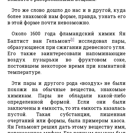
Это же слово дошло до нас и в другой, куда
более знакомой нам форме, правда, узнать его
в этой форме почти невозможно.
Около 1600 года фламандский химик Ян
[1]
Баптист ван Гельмонт
исследовал пары,
образующиеся при сжигании древесного угля.
Его также заинтересовали напоминающие
воздух пузырьки во фруктовом соке,
постоявшем некоторое время при комнатной
температуре.
Эти пары и другого рода «воздух» не были
похожи на обычные вещества, знакомые
химикам. Пары не обладали какой-либо
определенной формой. Если они были
заключены в емкость, то эта емкость казалась
пустой. Такая субстанция, лишенная
очертаний или формы, была примером хаоса.
Ян Гельмонт решил дать этому веществу имя,
подсказанное мифом. Его родным языком был