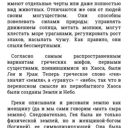
имеют отдельные черты или даже полностью
вид животных. Отличаются же они от людей
своим могуществом. Они способны
повелевать силами природы: управлять
движением солнца, метать молнии, могут
хлестать море ураганами, регулировать рост
злаков, насылать чуму. Как правило, они
слыли бессмертными.
Согласно самым распространенным
вариантам греческих мифов, первыми
существами, появившимися из Хаоса, были
Гея
и
Уран
. Теперь греческое слово «гея»
значит «земля», а «уранус» — «небо», так что в
переносном смысле из первобытного Хаоса
были созданы Земля и Небо.
Греки описывали и рисовали землю как
женщину (да и мы сами говорим «мать сыра
земля»). Следовательно, Гея была не только
физической землей, но и женщиной-богом
(богиней), ее символизирующей. Она была