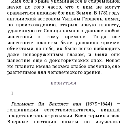
Имя бога Урана упоминается в современной
науке до того часто, что с ним не могут
сравниться никакие богини Земли. В 1781 году
английский астроном Уильям Гершель, немец
по происхождению, открыл новую планету,
удаленную от Солнца намного дальше любой
известной к тому времени. Тогда все
известные планеты были довольно яркими
объектами на небе, их было легко наблюдать
даже невооруженным глазом, и были они
известны еще с доисторических эпох. Новая
же планета имела весьма слабое свечение, еле
различимое для человеческого зрения.
вернуться
1
Гельмонт Ян Баптист ван
(1579–1644) —
голландский естествоиспытатель, видный
представитель ятрохимии. Ввел термин «газ».
Впервые поставил опыты по изучению