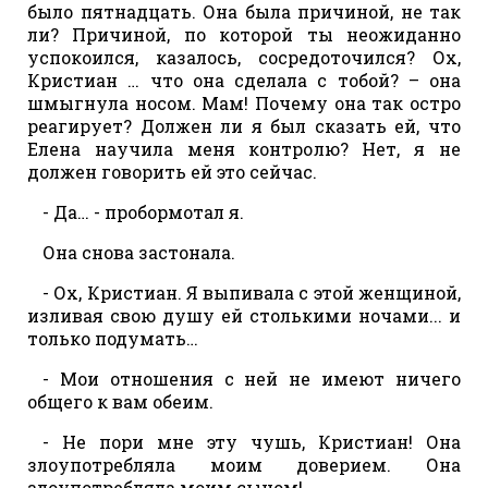
было пятнадцать. Она была причиной, не так
ли? Причиной, по которой ты неожиданно
успокоился, казалось, сосредоточился? Ох,
Кристиан … что она сделала с тобой? – она
шмыгнула носом. Мам! Почему она так остро
реагирует? Должен ли я был сказать ей, что
Елена научила меня контролю? Нет, я не
должен говорить ей это сейчас.
- Да… - пробормотал я.
Она снова застонала.
- Ох, Кристиан. Я выпивала с этой женщиной,
изливая свою душу ей столькими ночами... и
только подумать…
- Мои отношения с ней не имеют ничего
общего к вам обеим.
- Не пори мне эту чушь, Кристиан! Она
злоупотребляла моим доверием. Она
злоупотребляла моим сыном!