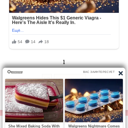
1
1/3
Следующая
Перейти на страницу:
© https://vse-knigi.org