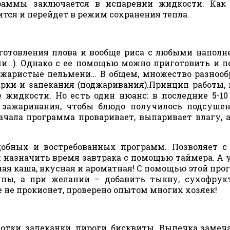
раммы заключается в испарении жидкости. Как 
ся и перейдет в режим сохранения тепла.
готовления плова и вообще риса с любыми напол
ми…). Однако с ее помощью можно приготовить и 
оджаристые пельмени… В общем, множество разноо
рки и запекания (поджаривания).Принцип работы, 
жидкости. Но есть один нюанс: в последние 5-1
 зажаривания, чтобы блюдо получилось подсуше
ачала программа проваривает, выпаривает влагу, 
обных и востребованных программ. Позволяет с
и назначить время завтрака с помощью таймера. А 
чая каша, вкусная и ароматная! С помощью этой пр
пы, а при желании – добавить тыкву, сухофрук
е не прокиснет, проверено опытом многих хозяек!
отки, запеканки, пироги, бисквиты. Выпечка замеч