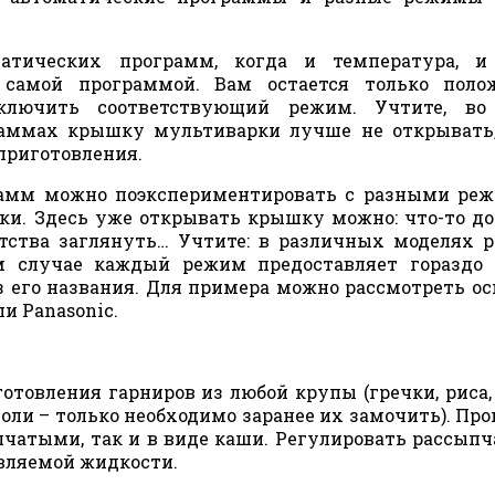
атических программ, когда и температура, и
 самой программой. Вам остается только поло
лючить соответствующий режим. Учтите, во
раммах крышку мультиварки лучше не открывать
приготовления.
рамм можно поэкспериментировать с разными ре
ки. Здесь уже открывать крышку можно: что-то до
ытства заглянуть… Учтите: в различных моделях
м случае каждый режим предоставляет гораздо 
з его названия. Для примера можно рассмотреть о
 Panasonic.
отовления гарниров из любой крупы (гречки, риса,
асоли – только необходимо заранее их замочить). Пр
чатыми, так и в виде каши. Регулировать рассыпч
вляемой жидкости.