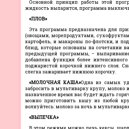
Основной принцип работы этой прог
жидкость выпарится, программа выключит
«ПЛОВ»
Эта программа предназначена для при
(овощами, морепродуктами, сухофрукта
картофель, и макароны по-флотски, и п
блюд, которые основаны на сочетании ва
предыдущей программы, – выпаривание 
добавлена функция более интенсивного
поджаристой корочкой нижнего слоя. Сн
слегка зажаривает нижнюю корочку.
«МОЛОЧНАЯ КАША»
Одна из самых уд
забросить в мультиварку крупу, молоко 
назначенное время вас будет ждать горя
можно приготовить кашу из любой кру
волнуйтесь: молоко за ночь в мультиварк
«ВЫПЕЧКА»
В этом режиме можно печь кексы, шарл