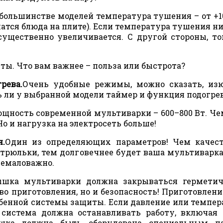
 большинстве моделей температура тушения – от +10
шатся блюда на плите). Если температура тушения ни
 существенно увеличивается. С другой стороны, т
ты. Что вам важнее – польза или быстрота?
рева.
Очень удобные режимы, можно сказать, из
ь ли у выбранной модели таймер и функция подогрев
ощность современной мультиварки – 600–800 Вт. Ч
о и нагрузка на электросеть больше!
я.
Один из определяющих параметров! Чем качест
трюльки, тем долговечнее будет ваша мультиварка
немаловажно.
шка мультиварки должна закрываться герметичн
тво приготовления, но и безопасность! Приготовлен
бенной системы защиты. Если давление или темпер
система должна останавливать работу, включая
ышка должна быть оборудована специальным п