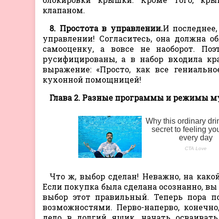
клапаном.
8. Простота в управлении.
И последнее,
управлении! Согласитесь, она должна 
самооценку, а вовсе не наоборот. По
русифицированы, а в набор входила кр
выражение: «Просто, как все гениальн
кухонной помощницей!
Глава 2. Разные программы и режимы 
Что ж, выбор сделан! Неважно, на как
Если покупка была сделана осознанно, вы
выбор этот правильный. Теперь пора 
возможностями. Перво-наперво, конечн
дело в долгий ящик, начать осваива