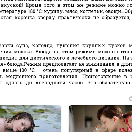
 вкусной! Кроме того, в этом же режиме можно г
пературе 180 °C: курицу, мясо, котлетки, овощи…Об
стая корочка сверху практически не образуется,
арки супа, холодца, тушения крупных кусков м
ния молока. Блюда на этом режиме можно готов
одходит для диетического и лечебного питания. На 
е» блюда.Режим предполагает не выкипание, а дли
 выше 100 °C – очень популярный в сфере поле
k, медленного приготовления. Приготовление в
т одного до двенадцати часов. Это обязательн