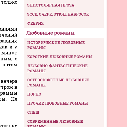
только
ЭПИСТОЛЯРНАЯ ПРОЗА
ЭССЕ, ОЧЕРК, ЭТЮД, НАБРОСОК
ФЕЕРИЯ
нениями
Любовные романы
печеный
бразных
ИСТОРИЧЕСКИЕ ЛЮБОВНЫЕ
как и у
РОМАНЫ
0 минут
КОРОТКИЕ ЛЮБОВНЫЕ РОМАНЫ
нным, с
а потом
ЛЮБОВНО-ФАНТАСТИЧЕСКИЕ
РОМАНЫ
ОСТРОСЮЖЕТНЫЕ ЛЮБОВНЫЕ
 вечера
РОМАНЫ
утром в
ограммы
ПОРНО
ты… Не
ПРОЧИЕ ЛЮБОВНЫЕ РОМАНЫ
СЛЕШ
СОВРЕМЕННЫЕ ЛЮБОВНЫЕ
ательно
РОМАНЫ