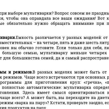
при выборе мультиварки? Вопрос совсем не праздны
я, чтобы она оправдала все ваши ожидания! Вот 
рые обязательно нужно обращать внимание при 
иварки.
Емкость различается у разных моделей: от
вместительных – на четыре, пять и даже шесть литр
ловек вы обычно готовите. Если только для себя, л
на большую семью, мультиварку меньше четырех
т для большинства семей, да и самый распростран
амм и режимов.
В разных моделях может быть от 
 режимов. Чаще всего встречаются три основных 
программы для приготовления круп: «гречка», «
о полностью автоматические: мультиварка опреде
товления. Здесь имеет смысл ориентироваться 
чаще всего? А может быть, вы переходите на диет
ежим «варка на пару»? Кстати, проверьте заодно, ес
ия продуктов на пару.