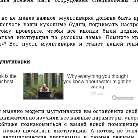
 но не менее важное: мультиварка должна быть п
облегчать ваши кухонные будни, поднимать настр
этому проверьте, чтобы все кнопки были подпи
аткая инструкция на русском языке. Помните к
ое»? Вот пусть мультиварка и станет вашей ген
мультиварки
ой именно модели мультиварки вы остановили свой
 внимательно изучили все важные параметры, увере
поближе познакомиться с вашей новой помощниц
о, нужно прочитать инструкцию. А потом, не отк
ть автоматические программы и разные режимы 