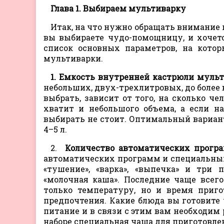
Глава 1. Выбираем мультиварку
Итак, на что нужно обращать внимание 
вы выбираете чудо-помощницу, и хочетс
список основных параметров, на кото
мультиварки.
1. Емкость внутренней кастрюли мульт
небольших, двух-трехлитровых, до более 
выбрать, зависит от того, на сколько че
хватит и небольшого объема, а если 
выбирать не стоит. Оптимальный вариан
4–5 л.
2.
Количество автоматических прогр
автоматических программ и специальных
«тушение», «варка», «выпечка» и три 
«молочная каша». Последние чаще всег
только температуру, но и время приго
предпочтения. Какие блюда вы готовите 
питание и в связи с этим вам необходим р
наборе специальная чаша для приготовлен