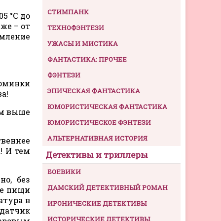
СТИМПАНК
5 °C до
же – от
ТЕХНОФЭНТЕЗИ
омление
УЖАСЫ И МИСТИКА
ФАНТАСТИКА: ПРОЧЕЕ
ФЭНТЕЗИ
юминки
ЭПИЧЕСКАЯ ФАНТАСТИКА
а!
ЮМОРИСТИЧЕСКАЯ ФАНТАСТИКА
ем выше
ЮМОРИСТИЧЕСКОЕ ФЭНТЕЗИ
АЛЬТЕРНАТИВНАЯ ИСТОРИЯ
веннее
! И тем
Детективы и триллеры
БОЕВИКИ
о, без
ДАМСКИЙ ДЕТЕКТИВНЫЙ РОМАН
ие пищи
атура в
ИРОНИЧЕСКИЕ ДЕТЕКТИВЫ
 датчик
ИСТОРИЧЕСКИЕ ДЕТЕКТИВЫ
аровым