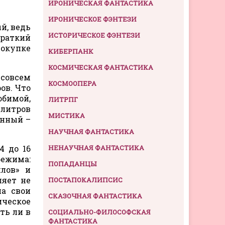
ИРОНИЧЕСКАЯ ФАНТАСТИКА
ИРОНИЧЕСКОЕ ФЭНТЕЗИ
й, ведь
ИСТОРИЧЕСКОЕ ФЭНТЕЗИ
краткий
покупке
КИБЕРПАНК
КОСМИЧЕСКАЯ ФАНТАСТИКА
 совсем
КОСМООПЕРА
ов. Что
юбимой,
ЛИТРПГ
 литров
МИСТИКА
енный –
НАУЧНАЯ ФАНТАСТИКА
4 до 16
НЕНАУЧНАЯ ФАНТАСТИКА
режима:
ПОПАДАНЦЫ
плов» и
ляет не
ПОСТАПОКАЛИПСИС
на свои
СКАЗОЧНАЯ ФАНТАСТИКА
ическое
ть ли в
СОЦИАЛЬНО-ФИЛОСОФСКАЯ
ФАНТАСТИКА