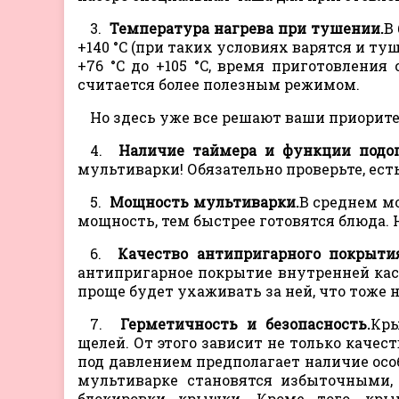
3.
Температура нагрева при тушении.
В
+140 °C (при таких условиях варятся и ту
+76 °C до +105 °C, время приготовления
считается более полезным режимом.
Но здесь уже все решают ваши приорите
4.
Наличие таймера и функции подог
мультиварки! Обязательно проверьте, ест
5.
Мощность мультиварки.
В среднем м
мощность, тем быстрее готовятся блюда. Н
6.
Качество антипригарного покрыти
антипригарное покрытие внутренней кас
проще будет ухаживать за ней, что тоже 
7.
Герметичность и безопасность.
Кры
щелей. От этого зависит не только качес
под давлением предполагает наличие осо
мультиварке становятся избыточными, 
блокировки крышки. Кроме того, кр