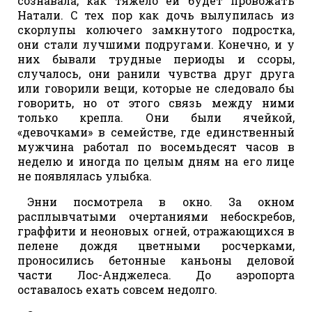
сознавала, как тяжело ей будет провожать
Натали. С тех пор как дочь вылупилась из
скорлупы колючего замкнутого подростка,
они стали лучшими подругами. Конечно, и у
них бывали трудные периоды и ссоры,
случалось, они ранили чувства друг друга
или говорили вещи, которые не следовало бы
говорить, но от этого связь между ними
только крепла. Они были ячейкой,
«девочками» в семействе, где единственный
мужчина работал по восемьдесят часов в
неделю и иногда по целым дням на его лице
не появлялась улыбка.
Энни посмотрела в окно. За окном
расплывчатыми очертаниями небоскребов,
граффити и неоновых огней, отражающихся в
пелене дождя цветными росчерками,
проносились бетонные каньоны деловой
части Лос-Анджелеса. До аэропорта
оставалось ехать совсем недолго.