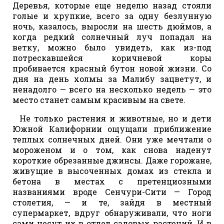
Деревья, которые еще неделю назад стояли
голые и хрупкие, всего за одну безлунную
ночь, казалось, выросли на шесть дюймов, а
когда редкий солнечный луч попадал на
ветку, можно было увидеть, как из-под
потрескавшейся коричневой коры
пробивается красный бутон новой жизни. Со
дня на день холмы за Малибу зацветут, и
ненадолго — всего на несколько недель — это
место станет самым красивым на свете.
Не только растения и животные, но и дети
Южной Калифорнии ощущали приближение
теплых солнечных дней. Они уже мечтали о
мороженом и о том, как снова наденут
короткие обрезанные джинсы. Даже горожане,
живущие в высоченных домах из стекла и
бетона в местах с претенциозными
названиями вроде Сенчури-Сити — Город
столетия, — и те, зайдя в местный
супермаркет, вдруг обнаруживали, что ноги
сами несут их в отдел садовых растений. И в