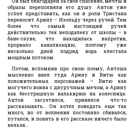
Он был благодарен за свое спасение, мечты и
образы переполняли его душу. Антон уже
успел представить, как он в роли Тристана
переносит Арину – Изольду через ручей. Тем
более что самый настоящий ручей
действительно тек неподалеку от школы – в
бане-сауне, что находилась напротив,
прорвало канализацию, поэтому уже
несколько дней подряд вода хлестала
мощным потоком.
Потом, вспомнив про свою поэму, Антоша
мысленно ввел туда Арину и Витю как
положительных персонажей – Витю как
могучего воина с двуручным мечом, а Арину
как бесстрашную валькирию на колеснице.
Антон засуетился, принялся что-то
рассказывать… Он хотел поведать еще так
много, но от волнения постоянно сбивался,
путался, и понять в его рассказе ничего было
нельзя…