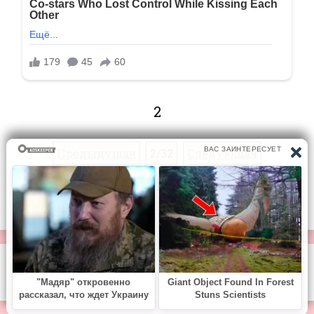
2
Предыдущая
2/32
Следующая
Перейти на страницу:
© https://vse-knigi.org