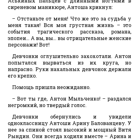
Аськиных пальцев с длинными ногтями в
сиреневом маникюре, Антоша крикнул:
– Отстаньте от меня! Что же это за судьба у
меня такая! Вся моя грустная жизнь – это
события трагического рассказа, романа,
эпопеи… А вы, вы… вы отрицательные женские
персонажи! Вот!
Девчонки оглушительно захохотали. Антон
попытался вырваться из их круга, но
напрасно. Руки нахальных девчонок держали
его крепко.
Помощь пришла неожиданно.
– Вот ты где, Антон Мыльченко! – раздался
негромкий, но твердый голос.
Девчонки обернулись и увидели
одноклассницу Антоши Арину Балованцеву. У
нее за спиной стоял высокий и мощный Витя
Рындин. Они всегда ходили вместе – Арина и