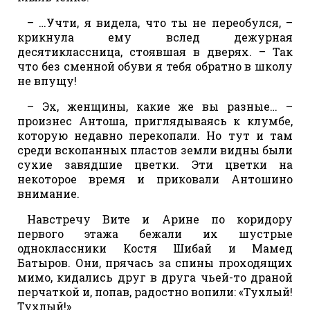
– …Учти, я видела, что ты не переобулся, –
крикнула ему вслед дежурная
десятиклассница, стоявшая в дверях. – Так
что без сменной обуви я тебя обратно в школу
не впущу!
– Эх, женщины, какие же вы разные… –
произнес Антоша, приглядываясь к клумбе,
которую недавно перекопали. Но тут и там
среди вскопанных пластов земли видны были
сухие завядшие цветки. Эти цветки на
некоторое время и приковали Антошино
внимание.
Навстречу Вите и Арине по коридору
первого этажа бежали их шустрые
одноклассники Костя Шибай и Мамед
Батыров. Они, прячась за спины проходящих
мимо, кидались друг в друга чьей-то драной
перчаткой и, попав, радостно вопили: «Тухлый!
Тухлый!»