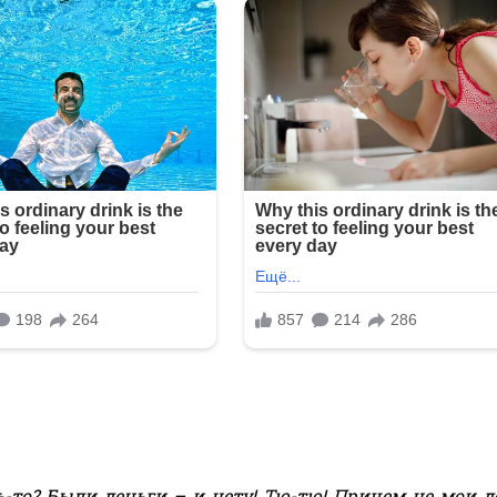
ь-то? Были деньги – и нету! Тю-тю! Причем не мои д