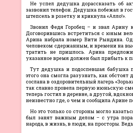
Не успел дедушка дорассказать об ак
зазвонил телефон. Дедушка побежал в гос
штепсель в розетку и крикнула «Алло!».
Звонил Федя Горобец – и звал Арину к
Договорившись встретиться с юным велос
Арина набрала номер Вити Рындина. Одн
человеком сдержанным, и времени на высл
тратить не пришлось. Арина предложи
указанное время должен был прибыть к п
Тут дедушка и подоспевшая бабушка п
этого она смогла разузнать, как обстоят 
сослана в оздоровительный лагерь «Зорька
так славно провела первую июньскую смен
теперь гостил в деревне, а другой, вдохн
неизвестно где, о чем и сообщила Арине п
Но это только со стороны могло казатьс
был занят важным делом – с утра пор
народа, в жизнь, в люди, на просторы. Вед