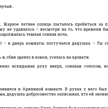
случай…
. Жаркое летнее солнце пыталось пробиться за 
му не удавалось – несмотря на то, что времени б
продолжалась темная сонная ночь.
! – в дверь комнаты постучался дедушка. – Ты с
, сбив одеяло в комок, уселась на кровати.
венно вскидывая руку вверх, сонным голосом, н
оявился в Арининой комнате. В руках у него был
ма, дедушка добросовестно записывал, кто ей звонил
ителями на острове Крит. Остров был замечательны