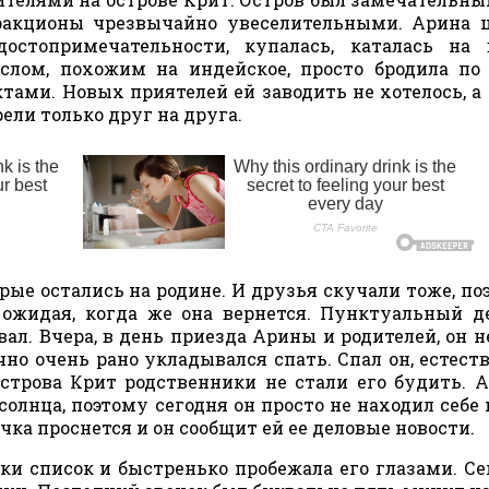
тракционы чрезвычайно увеселительными. Арина
остопримечательности, купалась, каталась на 
слом, похожим на индейское, просто бродила по
тами. Новых приятелей ей заводить не хотелось, а
ели только друг на друга.
рые остались на родине. И друзья скучали тоже, по
 ожидая, когда же она вернется. Пунктуальный 
ал. Вчера, в день приезда Арины и родителей, он н
чно очень рано укладывался спать. Спал он, естеств
острова Крит родственники не стали его будить. 
лнца, поэтому сегодня он просто не находил себе 
очка проснется и он сообщит ей ее деловые новости.
ки список и быстренько пробежала его глазами. Се