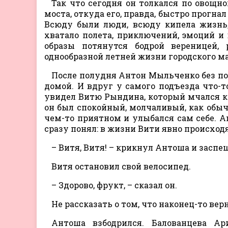
Так что сегодня он толкался по овощн
моста, откуда его, правда, быстро прогна
Всюду были люди, всюду кипела жизнь,
хватало полета, приключений, эмоций и 
образы потянутся бодрой вереницей,
однообразной летней жизни городского м
После полудня Антон Мыльченко без по
домой. И вдруг у самого подъезда что-т
увидел Витю Рындина, который мчался ку
он был спокойный, молчаливый, как обычн
чем-то приятном и улыбался сам себе. Ан
сразу понял: в жизни Вити явно происходя
– Витя, Витя! – крикнул Антоша и заспе
Витя остановил свой велосипед.
– Здорово, фрукт, – сказал он.
Не рассказать о том, что наконец-то вер
Антоша взбодрился. Балованцева Ар