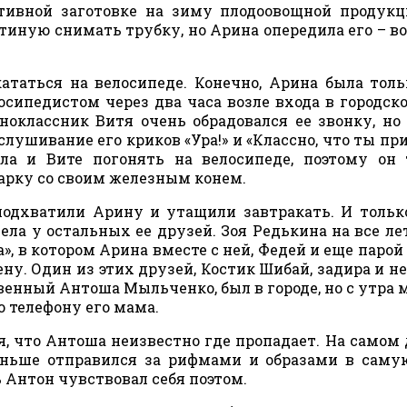
тивной заготовке на зиму плодоовощной продукц
тиную снимать трубку, но Арина опередила его – в
ататься на велосипеде. Конечно, Арина была тольк
ипедистом через два часа возле входа в городско
оклассник Витя очень обрадовался ее звонку, но
ушивание его криков «Ура!» и «Классно, что ты при
ла и Вите погонять на велосипеде, поэтому он
арку со своим железным конем.
одхватили Арину и утащили завтракать. И тольк
дела у остальных ее друзей. Зоя Редькина на все ле
», в котором Арина вместе с ней, Федей и еще парой
у. Один из этих друзей, Костик Шибай, задира и не
овенный Антоша Мыльченко, был в городе, но с утра 
о телефону его мама.
я, что Антоша неизвестно где пропадает. На самом 
аньше отправился за рифмами и образами в сам
ь Антон чувствовал себя поэтом.