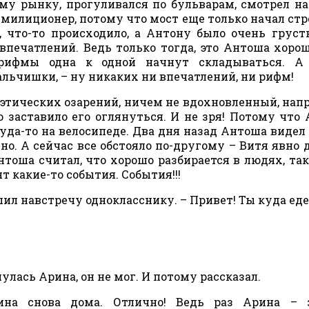
ому рынку, прогуливался по бульварам, смотрел на
л милиционер, потому что мост еще только начал стр
 что-то происходило, а Антону было очень груст
впечатлений. Ведь только тогда, это Антоша хорош
 рифмы одна к одной начнут складываться. А 
альчишки, – ну никаких ни впечатлений, ни рифм!
этических озарений, ничем не вдохновленный, нап
о заставило его оглянуться. И не зря! Потому что
да-то на велосипеде. Два дня назад Антоша видел
о. А сейчас все обстояло по-другому – Витя явно 
тоша считал, что хорошо разбирается в людях, так
т какие-то события. События!!!
шил навстречу однокласснику. – Привет! Ты куда ед
нулась Арина, он не мог. И потому рассказал.
ина снова дома. Отлично! Ведь раз Арина – з