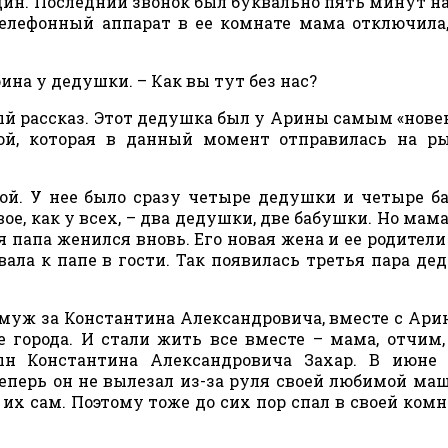
ин. Последний звонок был буквально пять минут на
телефонный аппарат в ее комнате мама отключила
рина у дедушки. – Как вы тут без нас?
ый рассказ. Этот дедушка был у Арины самым «нове
ой, которая в данный момент отправилась на р
ой. У нее было сразу четыре дедушки и четыре б
вое, как у всех, – два дедушки, две бабушки. Но мам
я папа женился вновь. Его новая жена и ее родители
ала к папе в гости. Так появилась третья пара де
муж за Константина Александровича, вместе с Ари
 города. И стали жить все вместе – мама, отчим,
ын Константина Александровича Захар. В июне 
теперь он не вылезал из-за руля своей любимой ма
 их сам. Поэтому тоже до сих пор спал в своей комн