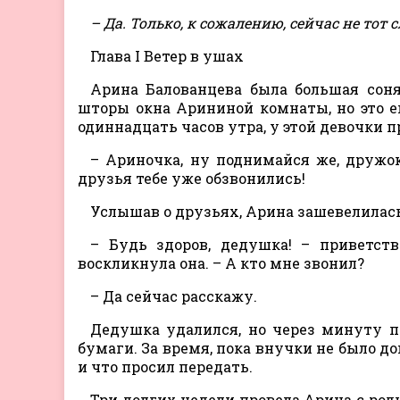
– Да. Только, к сожалению, сейчас не тот 
Глава I Ветер в ушах
Арина Балованцева была большая соня
шторы окна Арининой комнаты, но это е
одиннадцать часов утра, у этой девочки 
– Ариночка, ну поднимайся же, дружок
друзья тебе уже обзвонились!
Услышав о друзьях, Арина зашевелилась и
– Будь здоров, дедушка! – приветст
воскликнула она. – А кто мне звонил?
– Да сейчас расскажу.
Дедушка удалился, но через минуту п
бумаги. За время, пока внучки не было до
и что просил передать.
Три долгих недели провела Арина с род