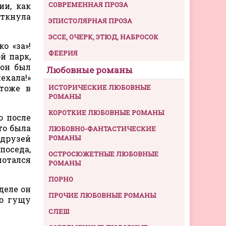
СОВРЕМЕННАЯ ПРОЗА
ии, как
откнула
ЭПИСТОЛЯРНАЯ ПРОЗА
ЭССЕ, ОЧЕРК, ЭТЮД, НАБРОСОК
о «за»!
ФЕЕРИЯ
й парк,
 он был
Любовные романы
ехала!»
 тоже в
ИСТОРИЧЕСКИЕ ЛЮБОВНЫЕ
РОМАНЫ
КОРОТКИЕ ЛЮБОВНЫЕ РОМАНЫ
о после
то была
ЛЮБОВНО-ФАНТАСТИЧЕСКИЕ
 друзей
РОМАНЫ
поседа,
ОСТРОСЮЖЕТНЫЕ ЛЮБОВНЫЕ
мотался
РОМАНЫ
ПОРНО
деле он
ПРОЧИЕ ЛЮБОВНЫЕ РОМАНЫ
ую гущу
СЛЕШ