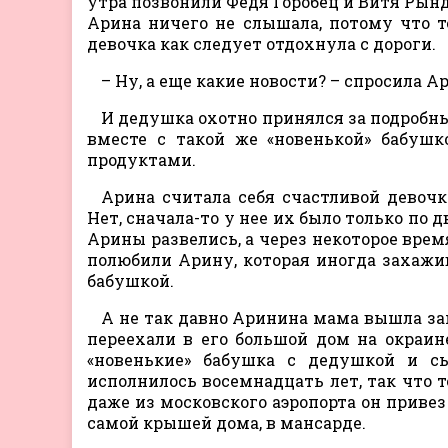
утра позвонили Федя Горобец и Витя Рынд
Арина ничего не слышала, потому что 
девочка как следует отдохнула с дороги.
– Ну, а еще какие новости? – спросила А
И дедушка охотно принялся за подробн
вместе с такой же «новенькой» бабушк
продуктами.
Арина считала себя счастливой девочк
Нет, сначала-то у нее их было только по д
Арины развелись, а через некоторое врем
полюбили Арину, которая иногда захажив
бабушкой.
А не так давно Аринина мама вышла за
переехали в его большой дом на окраине
«новенькие» бабушка с дедушкой и с
исполнилось восемнадцать лет, так что 
даже из московского аэропорта он привез
самой крышей дома, в мансарде.