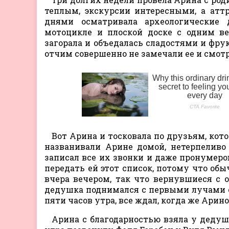
теплым, экскурсии интересными, а ат
днями осматривала археологические д
мотоцикле и плоской доске с одним ве
загорала и объедалась сладостями и фрук
отчим совершенно не замечали ее и смотр
Вот Арина и тосковала по друзьям, кото
названивали Арине домой, нетерпеливо
записал все их звонки и даже пронумеров
передать ей этот список, потому что обы
вчера вечером, так что вернувшиеся с 
дедушка поднимался с первыми лучами со
пяти часов утра, все ждал, когда же Арин
Арина с благодарностью взяла у дедуш