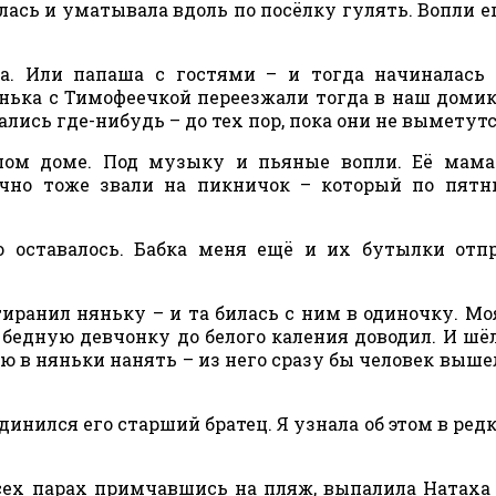
лась и уматывала вдоль по посёлку гулять. Вопли е
 Или папаша с гостями – и тогда начиналась г
нька с Тимофеечкой переезжали тогда в наш домик 
ались где-нибудь – до тех пор, пока они не выметутс
шом доме. Под музыку и пьяные вопли. Её мама
ычно тоже звали на пикничок – который по пят
о оставалось. Бабка меня ещё и их бутылки отп
иранил няньку – и та билась с ним в одиночку. Моя
н бедную девчонку до белого каления доводил. И ш
 в няньки нанять – из него сразу бы человек вышел
инился его старший братец. Я узнала об этом в ред
 всех парах примчавшись на пляж, выпалила Натаха