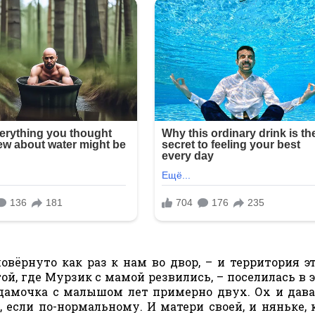
овёрнуто как раз к нам во двор, – и территория эт
той, где Мурзик с мамой резвились, – поселилась в э
 дамочка с малышом лет примерно двух. Ох и дав
 если по-нормальному. И матери своей, и няньке, 