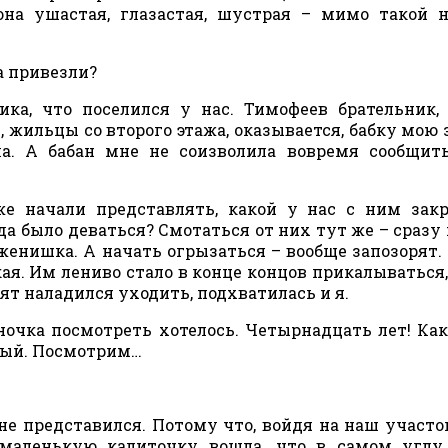
она ушастая, глазастая, шустрая – мимо такой 
а привезли?
ика, что поселился у нас. Тимофеев брательник,
, жильцы со второго этажа, оказывается, бабку мою 
а. А бабан мне не соизволила вовремя сообщит
 же начали представлять, какой у нас с ним зак
да было деваться? Смотаться от них тут же – сразу
женишка. А начать огрызаться – вообще запозорят. 
я. Им лениво стало в конце концов прикалываться,
бят наладился уходить, подхватилась и я.
ночка посмотреть хотелось. Четырнадцать лет! Как
овый. Посмотрим…
не представился. Потому что, войдя на наш участок
 маленькую калиточку вошла, что в самом углу