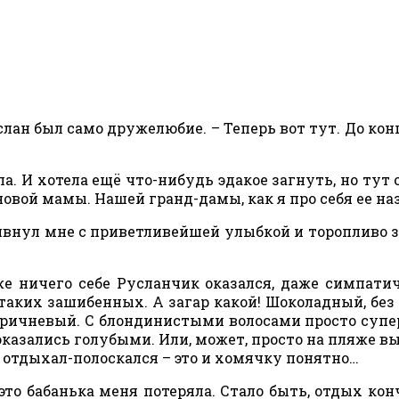
слан был само дружелюбие. – Теперь вот тут. До конц
ла. И хотела ещё что-нибудь эдакое загнуть, но тут 
вой мамы. Нашей гранд-дамы, как я про себя ее на
 кивнул мне с приветливейшей улыбкой и торопливо 
же ничего себе Русланчик оказался, даже симпати
таких зашибенных. А загар какой! Шоколадный, без
оричневый. С блондинистыми волосами просто супе
 оказались голубыми. Или, может, просто на пляже в
о отдыхал-полоскался – это и хомячку понятно…
это бабанька меня потеряла. Стало быть, отдых кон