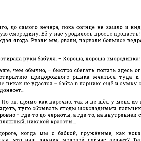
лго, до самого вечера, пока солнце не зашло и ви
ную смородину. Её у нас уродилось просто пропасть!
дая ягода. Рвали мы, рвали, нарвали большое ведр
потирала руки бабуля. – Хороша, хороша смородинка!
ьше, чем обычно, – быстро сбегать полить здесь о
 открытию придорожного рынка мчаться туда и 
не никак не удастся – бабка в парнике ещё и сумку 
е донесёт…
Но он, прямо как нарочно, так и не шёл у меня из 
 сидеть, тупо обрывать ягоды шоколадными пальчи
овно – где-то до черноты, а где-то, на внутренней с
е пляжный, никакой красоты…
ороге, когда мы с бабкой, гружённые, как вок
лку, что наш дачник молодой сейчас делает? Те