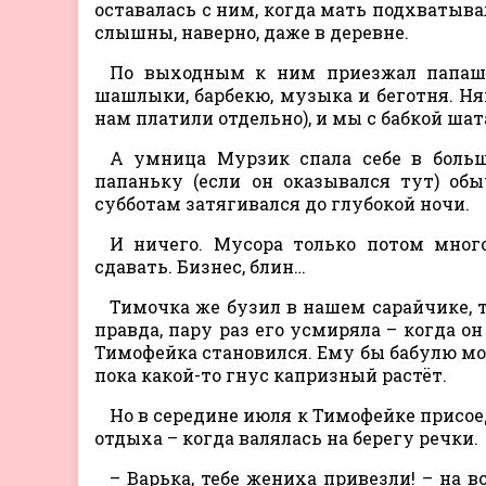
оставалась с ним, когда мать подхватыва
слышны, наверно, даже в деревне.
По выходным к ним приезжал папаша.
шашлыки, барбекю, музыка и беготня. Ня
нам платили отдельно), и мы с бабкой шат
А умница Мурзик спала себе в боль
папаньку (если он оказывался тут) об
субботам затягивался до глубокой ночи.
И ничего. Мусора только потом мног
сдавать. Бизнес, блин…
Тимочка же бузил в нашем сарайчике, т
правда, пару раз его усмиряла – когда о
Тимофейка становился. Ему бы бабулю мою
пока какой-то гнус капризный растёт.
Но в середине июля к Тимофейке присоед
отдыха – когда валялась на берегу речки.
– Варька, тебе жениха привезли! – на