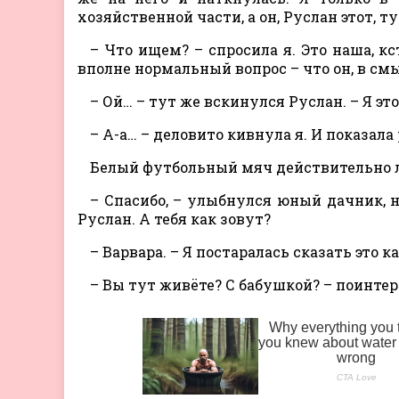
хозяйственной части, а он, Руслан этот, т
– Что ищем? – спросила я. Это наша, к
вполне нормальный вопрос – что он, в смы
– Ой… – тут же вскинулся Руслан. – Я эт
– А-а… – деловито кивнула я. И показала
Белый футбольный мяч действительно ле
– Спасибо, – улыбнулся юный дачник, н
Руслан. А тебя как зовут?
– Варвара. – Я постаралась сказать это 
– Вы тут живёте? С бабушкой? – поинтер