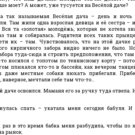
е моет? А может, уже тусуется на Весёлой даче?
а так называемая Весёлая дача – день и ночь 
ли. Там жили одна взрослая девица и её сестра – 
 Вся та «золотая» молодёжь, которая не хотела зн
з там и собиралась. Родители всех таких прынц
ети их – там. Чувствовалось, что на этой дачке 
кого кирпичного забора видно ничего не было. Н
абора туда-сюда и строить предположения, что там
-то носился с топотом по теннисному корту – пот
гом плюхался кто-то в бассейн, как вечером танце
х даже местные собаки нюхать прибегали. Приб
, наверное, мечтали себе там что-то…
ой даче освоился. Маманя его за ручку туда отвела. 
нулась спать – укатала меня сегодня бабуля. И
 раз в это время бабка меня разбудила, чтобы по 
на рынок.