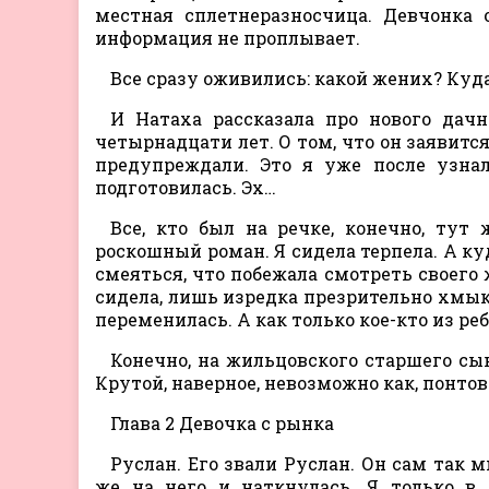
местная сплетнеразносчица. Девчонка 
информация не проплывает.
Все сразу оживились: какой жених? Куд
И Натаха рассказала про нового дачн
четырнадцати лет. О том, что он заявится
предупреждали. Это я уже после узнал
подготовилась. Эх…
Все, кто был на речке, конечно, тут
роскошный роман. Я сидела терпела. А ку
смеяться, что побежала смотреть своего 
сидела, лишь изредка презрительно хмыка
переменилась. А как только кое-кто из ре
Конечно, на жильцовского старшего сы
Крутой, наверное, невозможно как, понт
Глава 2 Девочка с рынка
Руслан. Его звали Руслан. Он сам так м
же на него и наткнулась. Я только в