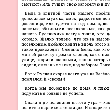
смотрит? Или тушку свою загорелую в душ
Была в элитной части нашего посёлк
доносилась музыка, смех, радостные воп
ровесница, или где-то на год помладше.
нашими, обычными поселковыми, как ра
нашего Русланчика всегда знали, что д
хорошо. Жалко только, что из-за высо
поселковые, любили ходить вдоль этого з
такое происходит. Слышно было, как кто
мяч об ракетку громко хлопал, как с виз
улице, жарили шашлыки, запах которы
сидели, смешные такие, под забором. Тоже
Вот и Руслан скорее всего уже на Весёл
помчался. К «своим»!
Когда мы добрались до дома, я плюх
подумать я больше не успела.
Спала я до половины пятого утра – как
полить в парнике и теплицах. И шпарить 