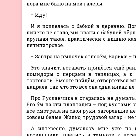
пора мне было на мои галеры.
– Иду!
И я поплелась с бабкой в деревню. До
ничего не стало, мы рвали с бабулей чёр
крупная такая, практически с вишню каж
пятилитровое.
– Завтра на рыночек отнесём, Варька! – 
Это значит, вставать придётся ещё ран
помидоры с перцами в теплицах, а к
торговать. Вместе пойдём, отвертеться м
надрала, так что это всё она одна никак н
Про Русланчика я старалась не думать. 
Его бы на эти плантации – под кустами
всё смотрела на свои руки, загоревшие нер
совсем белые. Жалко, трудовой загар – н
А интересно, думалось мне уже по д
носильщики, плелись в темноте к посё