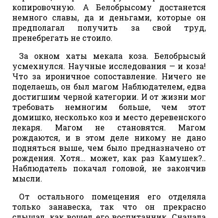
копировочную. А Белобрысому достанется
немного славы, да и деньгами, которые он
предполагал получить за свой труд,
пренебрегать не стоило.
За окном хаты мекала коза. Белобрысый
усмехнулся. Научные исследования — и коза!
Что за ироничное сопоставление. Ничего не
поделаешь, он был магом Наблюдателем, едва
достигшим черной категории. И от жизни мог
требовать немногим больше, чем этот
домишко, несколько коз и место деревенского
лекаря. Магом не становятся. Магом
рождаются, и в этом деле никому не дано
подняться выше, чем было предназначено от
рождения. Хотя… может, как раз Камушек?..
Наблюдатель покачал головой, не закончив
мысли.
От остального помещения его отделяла
только занавеска, так что он прекрасно
слышал, как вошел его воспитанник. Сначала