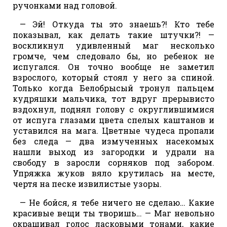
ручонками над головой.
— Эй! Откуда ты это знаешь?! Кто тебе
показывал, как делать такие штучки?! —
воскликнул удивленный маг несколько
громче, чем следовало бы, но ребенок не
испугался. Он точно вообще не заметил
взрослого, который стоял у него за спиной.
Только когда Белобрысый тронул пальцем
кудряшки мальчика, тот вдруг прерывисто
вздохнул, поднял голову с округлившимися
от испуга глазами цвета спелых каштанов и
уставился на мага. Цветные чудеса пропали
без следа — два измученных насекомых
нашли выход из загородки и удрали на
свободу в заросли сорняков под забором.
Упряжка жуков вяло крутилась на месте,
чертя на песке извилистые узоры.
— Не бойся, я тебе ничего не сделаю… Какие
красивые вещи ты творишь… — Маг невольно
окрашивал голос ласковыми тонами, какие