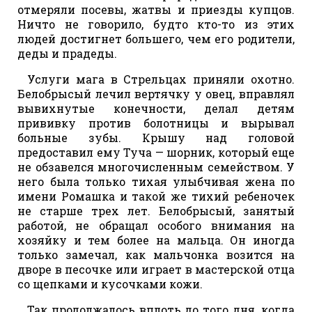
отмеряли посевы, жатвы и приезды купцов.
Ничто не говорило, будто кто-то из этих
людей достигнет большего, чем его родители,
деды и прадеды.
Услуги мага в Стрельцах приняли охотно.
Белобрысый лечил вертячку у овец, вправлял
вывихнутые конечности, делал детям
прививку против болотницы и вырывал
больные зубы. Крышу над головой
предоставил ему Туча — шорник, который еще
не обзавелся многочисленным семейством. У
него была только тихая улыбчивая жена по
имени Ромашка и такой же тихий ребеночек
не старше трех лет. Белобрысый, занятый
работой, не обращал особого внимания на
хозяйку и тем более на мальца. Он иногда
только замечал, как мальчонка возится на
дворе в песочке или играет в мастерской отца
со щепками и кусочками кожи.
Так продолжалось вплоть до того дня, когда