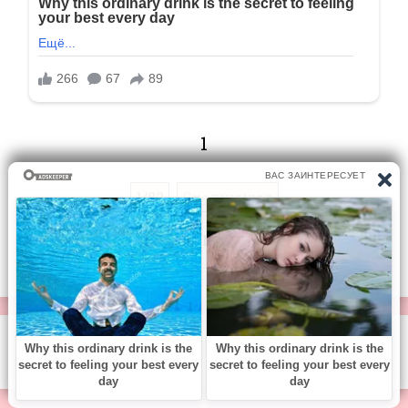
1
1/82
Следующая
Перейти на страницу:
© https://vse-knigi.org