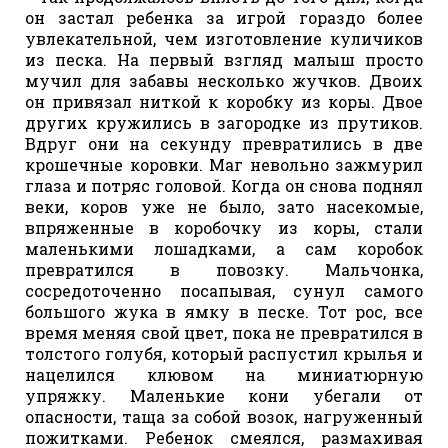
он застал ребенка за игрой гораздо более
увлекательной, чем изготовление куличиков
из песка. На первый взгляд малыш просто
мучил для забавы несколько жучков. Двоих
он привязал ниткой к коробку из коры. Двое
других кружились в загородке из прутиков.
Вдруг они на секунду превратились в две
крошечные коровки. Маг невольно зажмурил
глаза и потряс головой. Когда он снова поднял
веки, коров уже не было, зато насекомые,
впряженные в коробочку из коры, стали
маленькими лошадками, а сам коробок
превратился в повозку. Мальчонка,
сосредоточенно посапывая, сунул самого
большого жука в ямку в песке. Тот рос, все
время меняя свой цвет, пока не превратился в
толстого голубя, который распустил крылья и
нацелился клювом на миниатюрную
упряжку. Маленькие кони убегали от
опасности, таща за собой возок, нагруженный
пожитками. Ребенок смеялся, размахивая