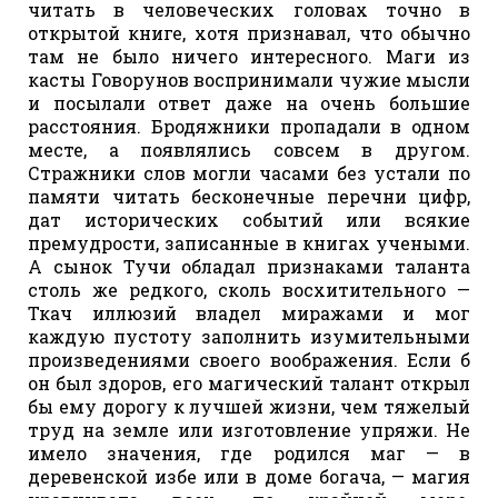
читать в человеческих головах точно в
открытой книге, хотя признавал, что обычно
там не было ничего интересного. Маги из
касты Говорунов воспринимали чужие мысли
и посылали ответ даже на очень большие
расстояния. Бродяжники пропадали в одном
месте, а появлялись совсем в другом.
Стражники слов могли часами без устали по
памяти читать бесконечные перечни цифр,
дат исторических событий или всякие
премудрости, записанные в книгах учеными.
А сынок Тучи обладал признаками таланта
столь же редкого, сколь восхитительного —
Ткач иллюзий владел миражами и мог
каждую пустоту заполнить изумительными
произведениями своего воображения. Если б
он был здоров, его магический талант открыл
бы ему дорогу к лучшей жизни, чем тяжелый
труд на земле или изготовление упряжи. Не
имело значения, где родился маг — в
деревенской избе или в доме богача, — магия