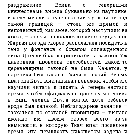
раздражение. Война с северными
княжествами висела буквально на паутинке,
и саму мысль о путешествии чуть ли не над
самой границей — столь же прямой и
неподвижной, как змея, которой наступили на
хвост, — он считал исключительно неудачной.
Жаркая погода скорее располагала посидеть в
тени у фонтанов с бокалом охлажденного
вина. Да если б хоть причина была важной! Уж
наверняка проверка способностей какой-то
деревенщины таковой не была. Кажется, у
паренька был талант Ткача иллюзий. Битых
два года Круг выкладывал денежки, чтобы его
научили читать и писать. А теперь настало
время, чтобы официально принять мальчика
в ряды членов Круга магов, хотя ребенок
вроде был калекой. Неблагодарное занятие —
таскаться по отсталой провинции — выпало
именно им двоим скорее всего из-за
немилости, в которую Ткач впал последнее
время. Эта немилость рикошетом задела и