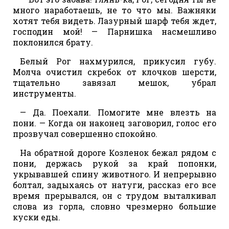
много наработаешь, не то что мы. Важняки
хотят тебя видеть. Лазурный шарф тебя ждет,
господин мой! — Парнишка насмешливо
поклонился брату.
Белый Рог нахмурился, прикусил губу.
Молча очистил скребок от клочков шерсти,
тщательно завязал мешок, убрал
инструменты.
— Да. Поехали. Помогите мне влезть на
пони. — Когда он наконец заговорил, голос его
прозвучал совершенно спокойно.
На обратной дороге Козленок бежал рядом с
пони, держась рукой за край попонки,
укрывавшей спину животного. И непрерывно
болтал, задыхаясь от натуги, рассказ его все
время прерывался, он с трудом выталкивал
слова из горла, словно чрезмерно большие
куски еды.