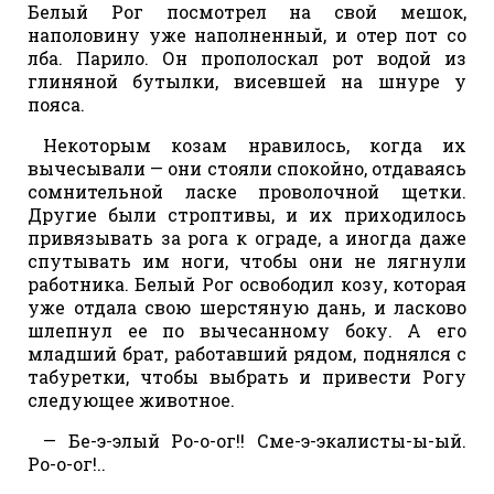
Белый Рог посмотрел на свой мешок,
наполовину уже наполненный, и отер пот со
лба. Парило. Он прополоскал рот водой из
глиняной бутылки, висевшей на шнуре у
пояса.
Некоторым козам нравилось, когда их
вычесывали — они стояли спокойно, отдаваясь
сомнительной ласке проволочной щетки.
Другие были строптивы, и их приходилось
привязывать за рога к ограде, а иногда даже
спутывать им ноги, чтобы они не лягнули
работника. Белый Рог освободил козу, которая
уже отдала свою шерстяную дань, и ласково
шлепнул ее по вычесанному боку. А его
младший брат, работавший рядом, поднялся с
табуретки, чтобы выбрать и привести Рогу
следующее животное.
— Бе-э-элый Ро-о-ог!! Сме-э-экалисты-ы-ый.
Ро-о-ог!..