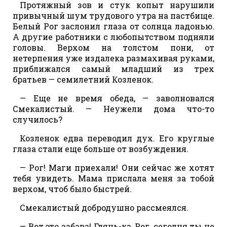
Протяжный зов и стук копыт нарушили
привычный шум трудового утра на пастбище.
Белый Рог заслонил глаза от солнца ладонью.
А другие работники с любопытством подняли
головы. Верхом на толстом пони, от
нетерпения уже издалека размахивая руками,
приближался самый младший из трех
братьев — семилетний Козленок.
— Еще не время обеда, — заволновался
Смекалистый. — Неужели дома что-то
случилось?
Козленок едва переводил дух. Его круглые
глаза стали еще больше от возбуждения.
— Рог! Маги приехали! Они сейчас же хотят
тебя увидеть. Мама прислала меня за тобой
верхом, чтоб было быстрей.
Смекалистый добродушно рассмеялся.
— Вот это забава! Глянь-ка, Рог, сегодня ты не