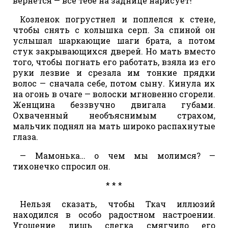
вернется — все тебе на заднице нарисует!
Козленок погрустнел и поплелся к стене,
чтобы снять с колышка серп. За спиной он
услышал шаркающие шаги брата, а потом
стук закрывающихся дверей. Но мать вместо
того, чтобы погнать его работать, взяла из его
руки лезвие и срезала им тонкие прядки
волос — сначала себе, потом сыну. Кинула их
на огонь в очаге — волоски мгновенно сгорели.
Женщина беззвучно двигала губами.
Охваченный необъяснимым страхом,
мальчик поднял на мать широко распахнутые
глаза.
— Мамонька… о чем мы молимся? —
тихонечко спросил он.
* * *
Нельзя сказать, чтобы Ткач иллюзий
находился в особо радостном настроении.
Угощение лишь слегка смягчило его