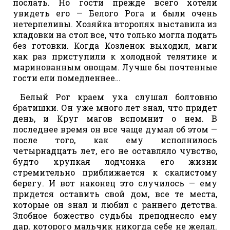
послать. Но гости прежде всего хотели
увидеть его — Белого Рога и были очень
нетерпеливы. Хозяйка второпях выставила из
кладовки на стол все, что только могла подать
без готовки. Когда Козленок выходил, маги
как раз приступили к холодной телятине и
маринованным овощам. Лучше бы почтенные
гости ели помедленнее…
Белый Рог краем уха слушал болтовню
братишки. Он уже много лет знал, что придет
день, и Круг магов вспомнит о нем. В
последнее время он все чаще думал об этом —
после того, как ему исполнилось
четырнадцать лет, его не оставляло чувство,
будто хрупкая лодчонка его жизни
стремительно приближается к скалистому
берегу. И вот наконец это случилось — ему
придется оставить свой дом, все те места,
которые он знал и любил с раннего детства.
Злобное божество судьбы преподнесло ему
дар, которого мальчик никогда себе не желал.