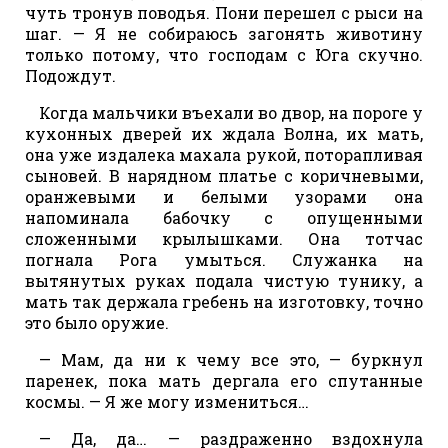
чуть тронув поводья. Пони перешел с рыси на
шаг. — Я не собираюсь загонять животину
только потому, что господам с Юга скучно.
Подождут.
Когда мальчики въехали во двор, на пороге у
кухонных дверей их ждала Волна, их мать,
она уже издалека махала рукой, поторапливая
сыновей. В нарядном платье с коричневыми,
оранжевыми и белыми узорами она
напоминала бабочку с опущенными
сложенными крылышками. Она тотчас
погнала Рога умыться. Служанка на
вытянутых руках подала чистую тунику, а
мать так держала гребень на изготовку, точно
это было оружие.
— Мам, да ни к чему все это, — буркнул
паренек, пока мать дергала его спутанные
космы. — Я же могу измениться…
— Да, да… — раздраженно вздохнула