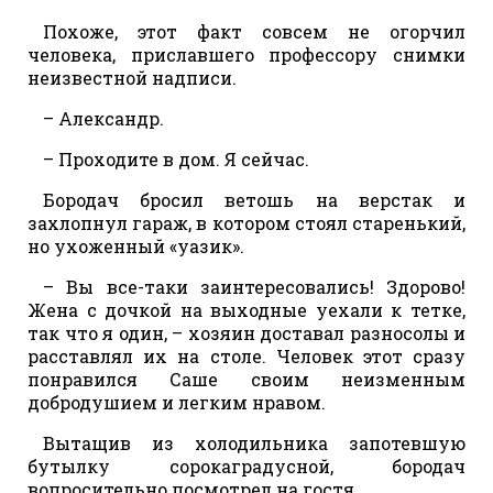
Похоже, этот факт совсем не огорчил
человека, приславшего профессору снимки
неизвестной надписи.
– Александр.
– Проходите в дом. Я сейчас.
Бородач бросил ветошь на верстак и
захлопнул гараж, в котором стоял старенький,
но ухоженный «уазик».
– Вы все-таки заинтересовались! Здорово!
Жена с дочкой на выходные уехали к тетке,
так что я один, – хозяин доставал разносолы и
расставлял их на столе. Человек этот сразу
понравился Саше своим неизменным
добродушием и легким нравом.
Вытащив из холодильника запотевшую
бутылку сорокаградусной, бородач
вопросительно посмотрел на гостя.