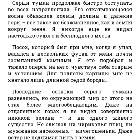
Серый туман продолжал быстро отступать
во всех направлениях. Его откатывающаяся
волна обнажила холмы, долины и далекие
горы – все такое же безжизненное, как и земля
вокруг меня. Я никогда еще не видал
настолько сухого и бесплодного места.
Посох, который был при мне, когда я упал,
валялся в нескольких футах от меня, почти
засыпанный камнями. Я его подобрал и
тяжело оперся на него, чувствуя себя старым
и уставшим. Для полноты картины мне не
хватало лишь длинной седой бороды.
Последние остатки серого тумана
развеялись, но окружающий мир от этого не
стал более многообещающим. Даже на
отдаленных горах я не видел совершенно
никакой зелени – и ни одного живого
существа. Не слышал ни чириканья птиц, ни
жужжания насекомых – ничегошеньки. Даже
ветер не поднимал пыль с земли.