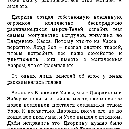
тоже смогу распоряжаться этой магией. Я
знал это.
Дворкин создал собственную вселенную,
огромное количество беспорядочно
развивающихся миров-Теней, ослабив тем
самым могущество колдунов, живущих во
Владениях Хаоса. Потому кто-то из Хаоса –
вероятно, Лорд Зон – послал адских тварей,
чтобы истребить все наше семейство и
уничтожить Тени вместе с магическим
Узором, что отбрасывал их.
От одних лишь мыслей об этом у меня
раскалывалась голова.
Бежав из Владений Хаоса, мы с Дворкином и
Эйбером попали в тайное место, где в центре
новой вселенной прятался созданный отцом
Узор. К несчастью, Дворкин, рисуя его, не до
конца все продумал, и Узор вышел с изъяном.
Дабы исправить это, Дворкину нужно было
уничтожить существующий Узор и начертать