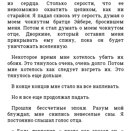
из сердца. Столько серости, что ее
невозможно охватить целиком, как ни
старайся. Я падал сквозь эту серость, думая о
моем чокнутом братце Эйбере, бросившем
меня. Потом я стал думать о моем чокнутом
отце, Дворкине, который оставил меня
прикрывать ему спину, пока он будет
уничтожать вселенную.
Некоторое время мне хотелось убить их
обоих. Это тянулось очень, очень долго. Потом
мне хотелось как следует взгреть их. Это
тянулось еще дольше.
В конце концов мне стало на все наплевать.
Но я все еще продолжал падать.
Прошли бессчетные эпохи. Разум мой
блуждал; мне снились невеселые сны. Я
постоянно слышал голос отца.
– Будь терпелив, – вроде как сказал он. –