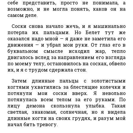
себе представить, просто не понимала, а
возможно, и не могла понять, каков он на
самом деле.
Соски снова начало жечь, и я машинально
потерла их пальцами. Но Белет тут же
оказался надо мной — я даже не заметила его
движения — и убрал мои руки. От глаз его в
буквальном смысле исходил жар, тепло
двигалось вслед за направлением его взгляда
по моему телу, остановилось на сосках, обвело
их, и я с трудом сдержала стон.
Затем длинные пальцы с золотистыми
когтями ухватились за блестящие колечки и
потянули мои соски вверх. Я невольно
потянулась всем телом за его руками. По
лицу демона скользнула улыбка. Такая
светлая, знакомая, солнечная, но я видела
длинные когти на своих грудях, и разум мой
начал бить тревогу.