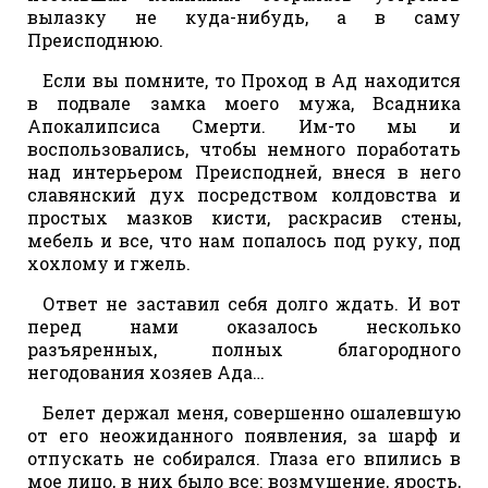
вылазку не куда-нибудь, а в саму
Преисподнюю.
Если вы помните, то Проход в Ад находится
в подвале замка моего мужа, Всадника
Апокалипсиса Смерти. Им-то мы и
воспользовались, чтобы немного поработать
над интерьером Преисподней, внеся в него
славянский дух посредством колдовства и
простых мазков кисти, раскрасив стены,
мебель и все, что нам попалось под руку, под
хохлому и гжель.
Ответ не заставил себя долго ждать. И вот
перед нами оказалось несколько
разъяренных, полных благородного
негодования хозяев Ада…
Белет держал меня, совершенно ошалевшую
от его неожиданного появления, за шарф и
отпускать не собирался. Глаза его впились в
мое лицо, в них было все: возмущение, ярость,