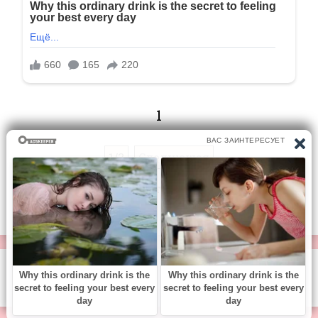
1
1/3
Следующая
Перейти на страницу:
© https://vse-knigi.org