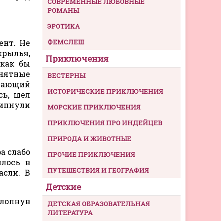
СОВРЕМЕННЫЕ ЛЮБОВНЫЕ
РОМАНЫ
ЭРОТИКА
ент. Не
ФЕМСЛЕШ
крылья,
Приключения
 как бы
онятные
ВЕСТЕРНЫ
ыпающий
ИСТОРИЧЕСКИЕ ПРИКЛЮЧЕНИЯ
сь, шел
ипнули
МОРСКИЕ ПРИКЛЮЧЕНИЯ
ПРИКЛЮЧЕНИЯ ПРО ИНДЕЙЦЕВ
ПРИРОДА И ЖИВОТНЫЕ
а слабо
ПРОЧИЕ ПРИКЛЮЧЕНИЯ
илось в
ПУТЕШЕСТВИЯ И ГЕОГРАФИЯ
асли. В
Детские
хлопнув
ДЕТСКАЯ ОБРАЗОВАТЕЛЬНАЯ
ЛИТЕРАТУРА