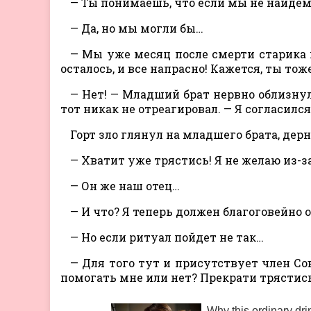
— Ты понимаешь, что если мы не найдем
— Да, но мы могли бы…
— Мы уже месяц после смерти старика 
осталось, и все напрасно! Кажется, ты то
— Нет! — Младший брат нервно облизнул 
тот никак не отреагировал. — Я согласился
Горт зло глянул на младшего брата, дерн
— Хватит уже трястись! Я не желаю из-з
— Он же наш отец…
— И что? Я теперь должен благоговейно о
— Но если ритуал пойдет не так…
— Для того тут и присутствует член Со
помогать мне или нет? Прекрати трястис