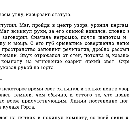
воем углу, изобразив статую.
ступил. Маг, пройдя в центр узора, уронил пергам
Маг вскинул руки, за его спиной взвился, словно 
заговорил. Сначала негромко, почти шепотом и
силу и мощь. С его губ срывались совершенно неп
и пространство заполнил речитатив, дробно расс
онали. Звук отражался от стен, потолка и, казало
 комнату на мгновение озарил яркий свет. Скр
указал рукой на Горта.
.
некоторое время свет схлынул, и только центр узор
лась темней, чем обычно, и оттого то, что появ
но всем присутствующим. Линии постепенно пог
 кулаке Горта.
лся на пятках и покинул комнату, со всей силы 