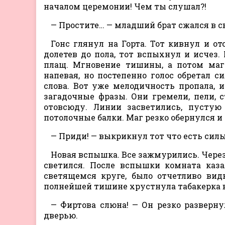
началом церемонии! Чем ты слушал?!
— Простите… — младший брат сжался в с
Гонс глянул на Горта. Тот кивнул и от
долетев до пола, тот вспыхнул и исчез. 
плащ. Мгновение тишины, а потом маг 
напевая, но постепенно голос обретал 
слова. Вот уже мелодичность пропала, 
загадочные фразы. Они гремели, пели, ст
отовсюду. Линии засветились, пустую
потолочные балки. Маг резко обернулся и 
— Приди! — выкрикнул тот что есть силы
Новая вспышка. Все зажмурились. Через 
светился. После вспышки комната каза
светящемся круге, было отчетливо вид
полнейшей тишине хрустнула табакерка в
— Фиртова слюна! — Он резко разверну
дверью.