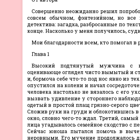
Совершенно неожиданно решил попробов
совсем обычном, фэнтезийном, но все
детектива: загадка, разбросанные по тек
конце. Насколько у меня получилось, суд
Мои благодарности всем, кто помогал в 
Глава 1
Высокий подтянутый мужчина с ко
оценивающе оглядел чисто вымытый и с
и, бормоча себе что-то под нос явно из т
опустился на колени и начал сосредоточ
человека настолько не вязалось с его у
вызвать удивление у стороннего наблюда
одетый в простой плащ грязно-серого цв
Сложив руки на груди и облокотившись в 
окно, словно чего-то ждал. Третий, самы
лица угадывалось семейное сходство с пе
Сейчас юноша пытался помочь в вычер
неровными. Его мучение продолжалось до 