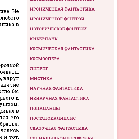
ИРОНИЧЕСКАЯ ФАНТАСТИКА
иве. Не
 любого
ИРОНИЧЕСКОЕ ФЭНТЕЗИ
пника в
ИСТОРИЧЕСКОЕ ФЭНТЕЗИ
КИБЕРПАНК
КОСМИЧЕСКАЯ ФАНТАСТИКА
КОСМООПЕРА
родкой
ЛИТРПГ
комнаты
, вдруг
МИСТИКА
Занятие
НАУЧНАЯ ФАНТАСТИКА
огло бы
рвого и
НЕНАУЧНАЯ ФАНТАСТИКА
душием.
ПОПАДАНЦЫ
ривал в
тах его
ПОСТАПОКАЛИПСИС
братья.
СКАЗОЧНАЯ ФАНТАСТИКА
чались
 и тот,
СОЦИАЛЬНО-ФИЛОСОФСКАЯ