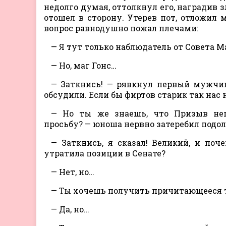
недолго думая, оттолкнул его, наградив
отошел в сторону. Утерев пот, отложил м
вопрос равнодушно пожал плечами:
— Я тут только наблюдатель от Совета М
— Но, маг Гонс…
— Заткнись! — рявкнул первый мужчин
обсудили. Если бы фиртов старик так нас 
— Но ты же знаешь, что Призыв неп
просьбу? — юноша нервно затеребил подол
— Заткнись, я сказал! Великий, и по
утратила позиции в Сенате?
— Нет, но…
— Ты хочешь получить причитающееся т
— Да, но…