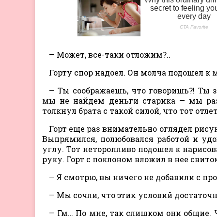
— Может, все-таки отложим?..
Горту спор надоел. Он молча подошел к 
— Ты соображаешь, что говоришь?! Ты 
мы не найдем деньги старика — мы раз
толкнул брата с такой силой, что тот отле
Горт еще раз внимательно оглядел рисун
Выпрямился, полюбовался работой и удо
углу. Тот неторопливо подошел к нарисов
руку. Горт с поклоном вложил в нее свито
— Я смотрю, вы ничего не добавили с про
— Мы сочли, что этих условий достаточ
— Гм… По мне, так слишком они общие.