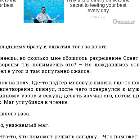
младшему брату и ухватил того за ворот.
знаешь, во сколько мне обошлось разрешение Совет
орены! Ты понимаешь это? — Не дождавшись отв
тел в угол и там испуганно сжался.
ок на полу. Где-то подтер меловую линию, где-то по
влетворенно кивнул, после чего повернулся к му
анному узору и секунд десять изучал его, потом п
к. Маг углубился в чтение.
шлого раза.
но, уважаемый маг.
 Что-то, что поможет решить загадку… Что поможет