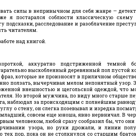
ать силы в непривычном для себя жанре — детект
 же я постарался соблюсти классическую схему
сту подсказки, расследование и разоблачение престу
ить читателям.
работе над книгой.
роткой, аккуратно подстриженной темной бо
тарательно выскобленный деревянный пол пустой 
ех фраз, которые не произносят в приличном обществе
енно ползать, вычерчивая мелом непонятный узор. 
хоженной внешностью и щегольской одеждой, что м
теля. Но второй мужчина, по виду много старше пе
ета, наблюдал за происходящим с полнейшим равно
углу о стену, он слегка позевывал и изредка посмат
й младший, совсем еще юноша, явно нервничал. В чер
рвым человеком, любой сразу сообразил бы, что они 
чивании узора, но руки дрожали, и линии полу
тех пор, пока он не столкнулся со старшим братом