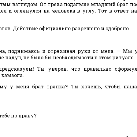
 злым взглядом. От греха подальше младший брат п
ел и оглянулся на человека в углу. Тот в ответ н
агов. Действие официально разрешено и одобрено.
а, поднимаясь и отряхивая руки от мела. — Мы 
не надул, не было бы необходимости в этом ритуале.
редсказуем! Ты уверен, что правильно сформул
 камзола.
чему у меня брат тряпка?! Ты хочешь, чтобы наш
ебе по праву?