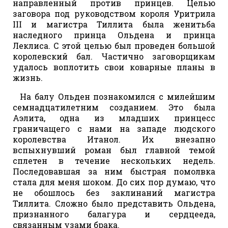
направленный против принцев. Целью
заговора под руководством короля Уритрила
III и магистра Тиллита была женитьба
наследного принца Ольдена и принца
Леклиса. С этой целью был проведен большой
королевский бал. Частично заговорщикам
удалось воплотить свои коварные планы в
жизнь.
На балу Ольден познакомился с милейшим
семнадцатилетним созданием. Это была
Аэлита, одна из младших принцесс
граничащего с нами на западе людского
королевства Итанол. Их внезапно
вспыхнувший роман был главной темой
сплетен в течение нескольких недель.
Последовавшая за ним быстрая помолвка
стала для меня шоком. До сих пор думаю, что
не обошлось без заклинаний магистра
Тиллита. Сложно было представить Ольдена,
признанного балагура и сердцееда,
связанным узами брака.