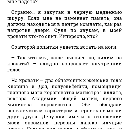
мне надето?
Странно… я закутан в черную медвежью
шкуру. Если мне не изменяет память, она
должна находиться в центре комнаты, как раз
напротив двери. Судя по звукам, в моей
кровати кто-то спит. Интересно, кто?
Со второй попытки удается встать на ноги.
— Так что мы, ваше высочество, видим на
кровати? — ехидно вопрошает внутренний
голос.
На кровати — два обнаженных женских тела:
Клорина и Дэя, полуэльфийки, помощницы
главного мага королевства магистра Тиллита,
ректора Академии общей магии, первого
министра королевства. Обе обладали
вспыльчивым характером и терпеть не могли
друг друга. Девушки имели в отношении
моей скромной персоны далеко идущие
планы. Сейчас они спали в обнимку друг с