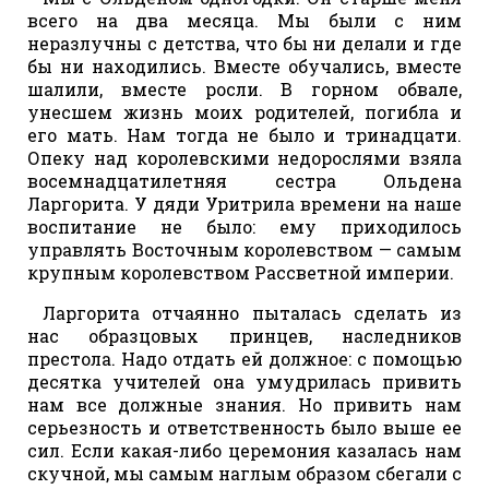
всего на два месяца. Мы были с ним
неразлучны с детства, что бы ни делали и где
бы ни находились. Вместе обучались, вместе
шалили, вместе росли. В горном обвале,
унесшем жизнь моих родителей, погибла и
его мать. Нам тогда не было и тринадцати.
Опеку над королевскими недорослями взяла
восемнадцатилетняя сестра Ольдена
Ларгорита. У дяди Уритрила времени на наше
воспитание не было: ему приходилось
управлять Восточным королевством — самым
крупным королевством Рассветной империи.
Ларгорита отчаянно пыталась сделать из
нас образцовых принцев, наследников
престола. Надо отдать ей должное: с помощью
десятка учителей она умудрилась привить
нам все должные знания. Но привить нам
серьезность и ответственность было выше ее
сил. Если какая-либо церемония казалась нам
скучной, мы самым наглым образом сбегали с