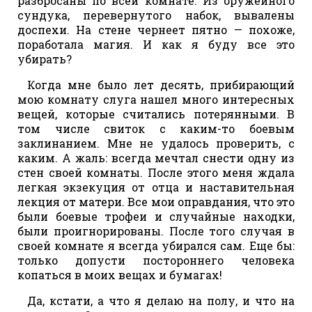
разбросаны по всей комнате. Из оружейного
сундука, перевернутого набок, вывалены
доспехи. На стене чернеет пятно — похоже,
поработала магия. И как я буду все это
убирать?
Когда мне было лет десять, прибирающий
мою комнату слуга нашел много интересных
вещей, которые считались потерянными. В
том числе свиток с каким-то боевым
заклинанием. Мне не удалось проверить, с
каким. А жаль: всегда мечтал снести одну из
стен своей комнаты. После этого меня ждала
легкая экзекуция от отца и наставительная
лекция от матери. Все мои оправдания, что это
были боевые трофеи и случайные находки,
были проигнорированы. После того случая в
своей комнате я всегда убирался сам. Еще бы:
только допусти постороннего человека
копаться в моих вещах и бумагах!
Да, кстати, а что я делаю на полу, и что на