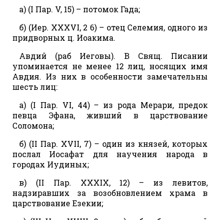
а) (I Пар. V, 15) – потомок Гада;
б) (Иер. XXXVI, 2 6) – отец Селемия, одного из
придворных ц. Иоакима.
Авдий (раб Иеговы). В Свящ. Писании
упоминается не менее 12 лиц, носящих имя
Авдия. Из них в особенности замечательны
шесть лиц:
а) (I Пар. VI, 44) – из рода Мерари, предок
певца Эфана, живший в царствование
Соломона;
б) (II Пар. XVII, 7) – один из князей, которых
послал Иосафат для научения народа в
городах Иудиных;
в) (II Пар. XXXIX, 12) – из левитов,
надзиравших за возобновлением храма в
царствование Езекии;