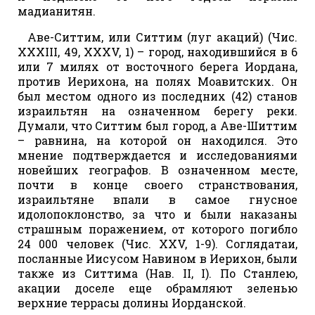
мадианитян.
Аве-Ситтим, или Ситтим (луг акаций) (Чис.
XXXIII, 49, XXXV, 1) – город, находившийся в 6
или 7 милях от восточного берега Иордана,
против Иерихона, на полях Моавитских. Он
был местом одного из последних (42) станов
израильтян на означенном берегу реки.
Думали, что Ситтим был город, а Аве-Шиттим
– равнина, на которой он находился. Это
мнение подтверждается и исследованиями
новейших географов. В означенном месте,
почти в конце своего странствования,
израильтяне впали в самое гнусное
идолопоклонство, за что и были наказаны
страшным поражением, от которого погибло
24 000 человек (Чис. XXV, 1-9). Соглядатаи,
посланные Иисусом Навином в Иерихон, были
также из Ситтима (Нав. II, I). По Станлею,
акации доселе еще обрамляют зеленью
верхние террасы долины Иорданской.