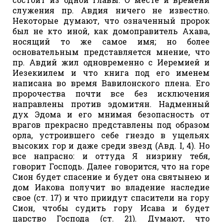
служения пр. Авдия ничего не известно.
Некоторые думают, что означенный пророк
был не кто иной, как домоправитель Ахава,
носящий то же самое имя; но более
основательным представляется мнение, что
пр. Авдий жил одновременно с Иеремией и
Иезекиилем и что книга под его именем
написана во время Вавилонского плена. Его
пророчества почти все без исключения
направлены против эдомитян. Надменный
дух Эдома и его мнимая безопасность от
врагов прекрасно представлены под образом
орла, устроившего себе гнездо в ущельях
высоких гор и даже среди звезд (Авд. I, 4). Но
все напрасно: и оттуда Я низрину тебя,
говорит Господь. Далее говорится, что на горе
Сион будет спасение и будет она святынею и
дом Иакова получит во владение наследие
свое (ст. 17) и что приидут спасители на гору
Сион, чтобы судить гору Исава и будет
царство Господа (ст. 21). Думают, что