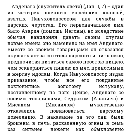
Авденаго (служитель света) (Дан. I, 7) – один
из четырех пленных еврейских юношей,
взятых Навуходоносором для службы в
царских чертогах. Его первоначальное имя
было Азария (помощь Иеговы), но вследствие
обычая вавилонян давать своим слугам
новые имена оно изменено на имя Авденаго.
Вместе со своими товарищами он отказался
вкушать яства со стола царского и пить вино,
предпочитая питаться самою простою пищею,
чем оскверняться пищею из мяс, приносимых
в жертву идолам. Когда Навуходоносор издал
приказание, чтобы все его подданные
поклонились золотому истукану,
поставленному на поле Деире, Авденаго со
своими товарищами, Седрахом (Ананиею) и
Мисахом (Мисаилом) мужественно
отказались повиноваться царскому
повелению. В наказание за это они были
брошены в печь, раскаленную огнем в семь
раз сильнее, нежели как обыкновенно