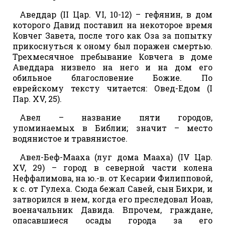
Аведдар (II Цар. VI, 10-12) – гефянин, в дом
которого Давид поставил на некоторое время
Ковчег Завета, после того как Оза за попытку
прикоснуться к оному был поражен смертью.
Трехмесячное пребывание Ковчега в доме
Аведдара низвело на него и на дом его
обильное благословение Божие. По
еврейскому тексту читается: Овед-Едом (I
Пар. XV, 25).
Авел – название пяти городов,
упоминаемых в Библии; значит – место
водянистое и травянистое.
Авел-Беф-Мааха (луг дома Мааха) (IV Цар.
XV, 29) – город в северной части колена
Неффалимова, на ю.-в. от Кесарии Филипповой,
к с. от Гулеха. Сюда бежал Савей, сын Бихри, и
затворился в нем, когда его преследовал Иоав,
военачальник Давида. Впрочем, граждане,
опасавшиеся осады города за его