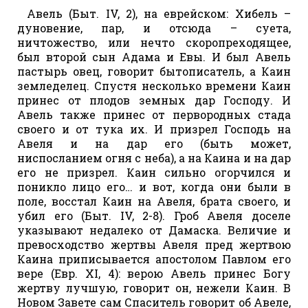
Авель (Быт. IV, 2), на еврейском: Хибель –
дуновение, пар, и отсюда – суета,
ничтожество, или нечто скоропреходящее,
был второй сын Адама и Евы. И был Авель
пастырь овец, говорит бытописатель, а Каин
земледелец. Спустя несколько времени Каин
принес от плодов земных дар Господу. И
Авель также принес от первородных стада
своего и от тука их. И призрел Господь на
Авеля и на дар его (быть может,
ниспосланием огня с неба), а на Каина и на дар
его не призрел. Каин сильно огорчился и
поникло лицо его… и вот, когда они были в
поле, восстал Каин на Авеля, брата своего, и
убил его (Быт. IV, 2-8). Гроб Авеля доселе
указывают недалеко от Дамаска. Величие и
превосходство жертвы Авеля пред жертвою
Каина приписывается апостолом Павлом его
вере (Евр. XI, 4): верою Авель принес Богу
жертву лучшую, говорит он, нежели Каин. В
Новом Завете сам Спаситель говорит об Авеле,