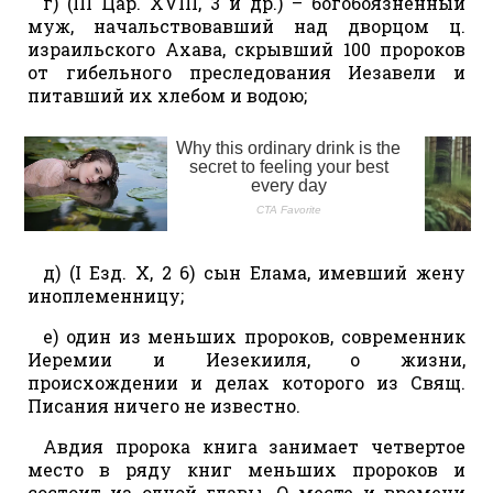
г) (III Цар. XVIII, 3 и др.) – богобоязненный
муж, начальствовавший над дворцом ц.
израильского Ахава, скрывший 100 пророков
от гибельного преследования Иезавели и
питавший их хлебом и водою;
д) (I Езд. X, 2 6) сын Елама, имевший жену
иноплеменницу;
е) один из меньших пророков, современник
Иеремии и Иезекииля, о жизни,
происхождении и делах которого из Свящ.
Писания ничего не известно.
Авдия пророка книга занимает четвертое
место в ряду книг меньших пророков и
состоит из одной главы. О месте и времени