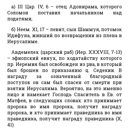
а) III Цар. IV, 6 – отец Адонирама, которого
Соломон поставил начальником над
податями;
б) Неем. XI, 17 – левит, сын Шаммуя, потомок
Идифуна, живший по возвращении из плена в
Иерусалиме.
Авдемелех (царский раб) (Иер. XXXVIII, 7-13)
– эфиопский евнух, по ходатайству которого
пр. Иеремия был освобожден из рва, в который
был брошен по приказанию ц. Седекии. В
награду за означенный благородный
поступок он сам был спасен от смерти при
взятии Иерусалима. Вероятно, на это именно
лицо и намекает Господь Спаситель в Ев. от
Матфея, в следующих словах: кто принимает
пророка во имя пророка, получит награду
пророка, и кто принимает праведника во имя
праведника, получит награду праведника (X,
41).