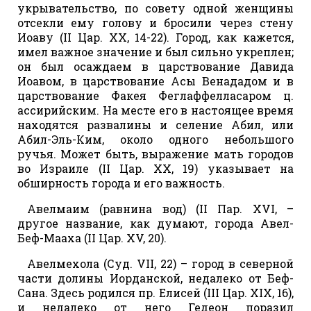
укрывательство, по совету одной женщины
отсекли ему голову и бросили через стену
Иоаву (II Цар. XX, 14-22). Город, как кажется,
имел важное значение и был сильно укреплен;
он был осаждаем в царствование Давида
Иоавом, в царствование Асы Венададом и в
царствование Факея Феглаффелласаром ц.
ассирийским. На месте его в настоящее время
находятся развалины и селение Абил, или
Абил-Эль-Ким, около одного небольшого
ручья. Может быть, выражение мать городов
во Израиле (II Цар. XX, 19) указывает на
обширность города и его важность.
Авелмаим (равнина вод) (II Пар. XVI, –
другое название, как думают, города Авел-
Беф-Мааха (II Цар. XV, 20).
Авелмехола (Суд. VII, 22) – город в северной
части долины Иорданской, недалеко от Беф-
Сана. Здесь родился пр. Елисей (III Цар. XIX, 16),
и недалеко от него Гедеон поразил