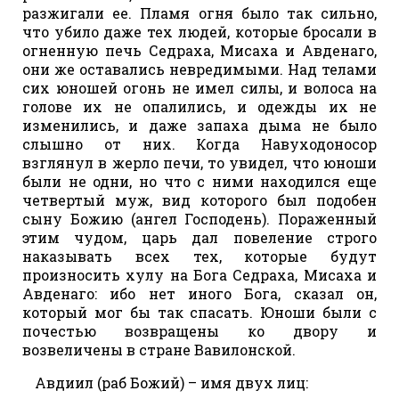
разжигали ее. Пламя огня было так сильно,
что убило даже тех людей, которые бросали в
огненную печь Седраха, Мисаха и Авденаго,
они же оставались невредимыми. Над телами
сих юношей огонь не имел силы, и волоса на
голове их не опалились, и одежды их не
изменились, и даже запаха дыма не было
слышно от них. Когда Навуходоносор
взглянул в жерло печи, то увидел, что юноши
были не одни, но что с ними находился еще
четвертый муж, вид которого был подобен
сыну Божию (ангел Господень). Пораженный
этим чудом, царь дал повеление строго
наказывать всех тех, которые будут
произносить хулу на Бога Седраха, Мисаха и
Авденаго: ибо нет иного Бога, сказал он,
который мог бы так спасать. Юноши были с
почестью возвращены ко двору и
возвеличены в стране Вавилонской.
Авдиил (раб Божий) – имя двух лиц: