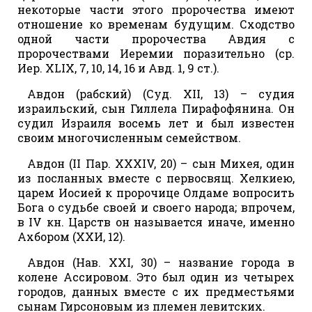
некоторые части этого пророчества имеют
отношение ко временам будущим. Сходство
одной части пророчества Авдия с
пророчествами Иеремии поразительно (ср.
Иер. XLIX, 7, 10, 14, 16 и Авд. 1, 9 ст.).
Авдон (рабский) (Суд. XII, 13) – судия
израильский, сын Гиллела Пирафофянина. Он
судил Израиля восемь лет и был известен
своим многочисленным семейством.
Авдон (II Пар. XXXIV, 20) – сын Михея, один
из посланных вместе с первосвящ. Хелкиею,
царем Иосией к пророчице Олдаме вопросить
Бога о судьбе своей и своего народа; впрочем,
в IV кн. Царств он называется иначе, именно
Ахбором (XXИ, 12).
Авдон (Нав. XXI, 30) – название города в
колене Ассировом. Это был один из четырех
городов, данных вместе с их предместьями
сынам Гирсоновым из племен левитских.