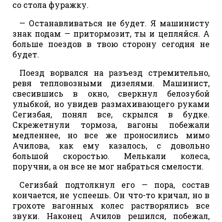
со стола фуражку.
— Останавливаться не будет. Я машинисту
знак подам — притормозит, ты и цепляйся. А
больше поездов в твою сторону сегодня не
будет.
Поезд ворвался на разъезд стремительно,
ревя тепловозными дизелями. Машинист,
свесившись в окно, сверкнул белозубой
улыбкой, но увидев размахивающего руками
Сегизбая, понял все, скрылся в будке.
Скрежетнули тормоза, вагоны побежали
медленнее, но все же проносились мимо
Ачилова, как ему казалось, с довольно
большой скоростью. Мелькали колеса,
поручни, а он все не мог набраться смелости.
Сегизбай подтолкнул его — пора, состав
кончается, не успеешь. Он что-то кричал, но в
грохоте вагонных колес растворялись все
звуки. Наконец Ачилов решился, побежал,