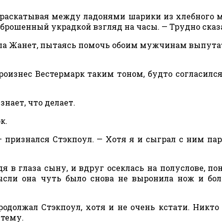
л, раскатывая между ладонями шарики из хлебного 
 брошенный украдкой взгляд на часы. — Трудно сказ
тила Жанет, пытаясь помочь обоим мужчинам выпута
произнес Вестермарк таким тоном, будто согласился
знает, что делает.
к.
— признался Стэкпоул. — Хотя я и сыграл с ним пар
дя в глаза сыну, и вдруг осеклась на полуслове, пон
ысли она чуть было снова не выронила нож и бо
родолжал Стэкпоул, хотя и не очень кстати. Никто
 тему.