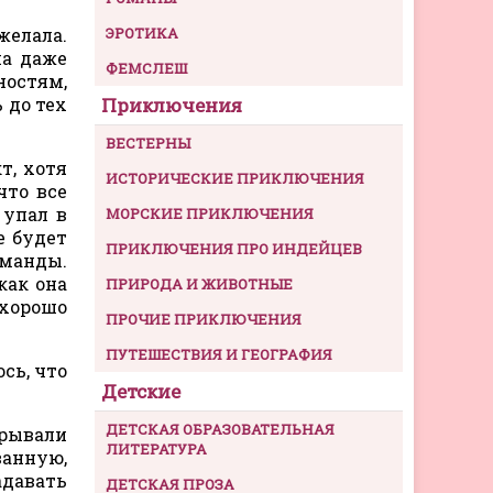
желала.
ЭРОТИКА
на даже
ФЕМСЛЕШ
ностям,
 до тех
Приключения
ВЕСТЕРНЫ
т, хотя
ИСТОРИЧЕСКИЕ ПРИКЛЮЧЕНИЯ
что все
 упал в
МОРСКИЕ ПРИКЛЮЧЕНИЯ
е будет
ПРИКЛЮЧЕНИЯ ПРО ИНДЕЙЦЕВ
оманды.
как она
ПРИРОДА И ЖИВОТНЫЕ
 хорошо
ПРОЧИЕ ПРИКЛЮЧЕНИЯ
ПУТЕШЕСТВИЯ И ГЕОГРАФИЯ
сь, что
Детские
ДЕТСКАЯ ОБРАЗОВАТЕЛЬНАЯ
крывали
ЛИТЕРАТУРА
ванную,
адавать
ДЕТСКАЯ ПРОЗА