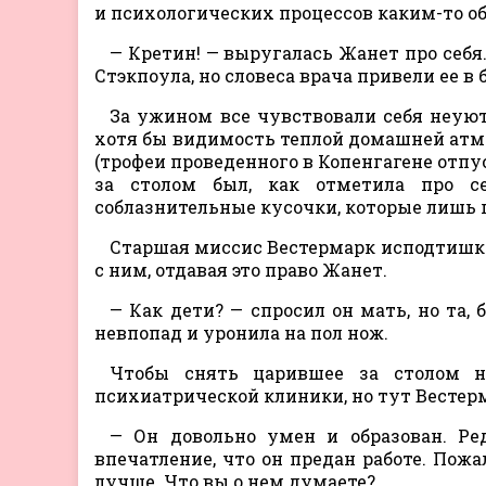
и психологических процессов каким-то о
— Кретин! — выругалась Жанет про себя
Стэкпоула, но словеса врача привели ее в 
За ужином все чувствовали себя неуют
хотя бы видимость теплой домашней атм
(трофеи проведенного в Копенгагене отпу
за столом был, как отметила про с
соблазнительные кусочки, которые лишь 
Старшая миссис Вестермарк исподтишка
с ним, отдавая это право Жанет.
— Как дети? — спросил он мать, но та, 
невпопад и уронила на пол нож.
Чтобы снять царившее за столом на
психиатрической клиники, но тут Вестер
— Он довольно умен и образован. Ре
впечатление, что он предан работе. Пожа
лучше. Что вы о нем думаете?