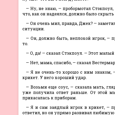
— Ну, не знаю, — пробормотал Стэкпоу
что, как он надеялся, должно было скрыть
— Он очень мил, правда, Джек? — заме
ситуации.
— Он, должно быть, неплохой игрок, — 
то.
— О, да! — сказал Стэкпоул. — Этот малый 
— Нет, мама, спасибо, — сказал Вестермар
— Я не очень-то хорошо с ним знаком, 
крикет. У него хороший удар.
— Возьми еще соус, — сказала мать, гля
уже получила ответ раньше. От этой м
прикасалась к приборам.
— Я и сам заядлый игрок в крикет, — п
ответил, но он упрямо развивал любимую