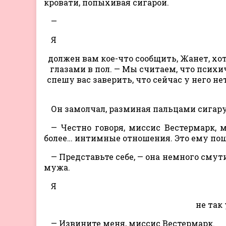
кровати, попыхивая сигарой.
—
Я
должен вам кое-что сообщить, Жанет, хот
глазами в пол. — Мы считаем, что псих
спешу вас заверить, что сейчас у него н
Он замолчал, разминая пальцами сигару
— Честно говоря, миссис Вестермарк,
более… интимные отношения. Это ему пош
— Представьте себе, — она немного смути
мужа.
Я
не так
— Извините меня, миссис Вестермарк.