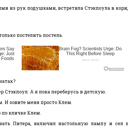
ими из рук подушками, встретила Стэкпоула в кори
только постелить постель.
натах?
р Стэкпоул. А я пока переберусь в детскую.
м. И зовите меня просто Клем.
р по кличке Клем.
ать Питера, включил настольную лампу и сел н