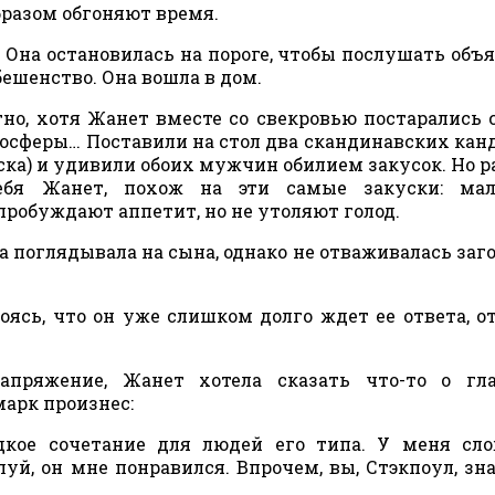
бразом обгоняют время.
. Она остановилась на пороге, чтобы послушать объ
бешенство. Она вошла в дом.
но, хотя Жанет вместе со свекровью постарались 
осферы… Поставили на стол два скандинавских кан
ска) и удивили обоих мужчин обилием закусок. Но р
ебя Жанет, похож на эти самые закуски: мал
пробуждают аппетит, но не утоляют голод.
 поглядывала на сына, однако не отваживалась заг
боясь, что он уже слишком долго ждет ее ответа, о
пряжение, Жанет хотела сказать что-то о гла
марк произнес:
дкое сочетание для людей его типа. У меня сл
луй, он мне понравился. Впрочем, вы, Стэкпоул, зна