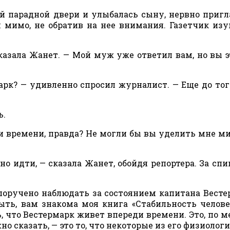
й парадной двери и улыбалась сыну, нервно приг
 мимо, не обратив на нее внимания. Газетчик из
казала Жанет. — Мой муж уже ответил вам, но вы э
арк? — удивленно спросил журналист. — Еще до того
ь.
и времени, правда? Не могли бы вы уделить мне м
о идти, — сказала Жанет, обойдя репортера. За спи
поручено наблюдать за состоянием капитана Весте
ыть, вам знакома моя книга «Стабильность челов
ь, что Вестермарк живет впереди времени. Это, по 
но сказать, — это то, что некоторые из его физиолог