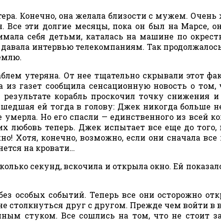
тера. Конечно, она желала близости с мужем. Очень 
. Все эти долгие месяцы, пока он был на Марсе, о
имала себя детьми, каталась на машине по окрест
 давала интервью телекомпаниям. Так продолжалось
емлю.
аблем утеряна. От нее тщательно скрывали этот фак
а из газет сообщила сенсационную новость о том, 
 результате корабль проскочил точку снижения и
шедшая ей тогда в голову: Джек никогда больше н
 умерла. Но его спасли — единственного из всей к
х любовь теперь. Джек испытает все еще до того, 
но! Хотя, конечно, возможно, если они сначала все
нется на кровати…
колько секунд, вскочила и открыла окно. Ей показало
ез особых событий. Теперь все они осторожно от
не столкнуться друг с другом. Прежде чем войти в 
ным стуком. Все сошлись на том, что не стоит з