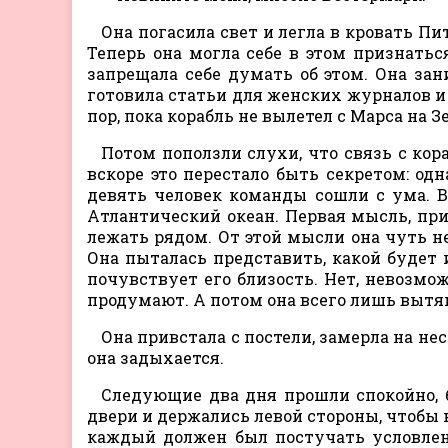
Она погасила свет и легла в кровать Пи
Теперь она могла себе в этом признаться
запрещала себе думать об этом. Она зан
готовила статьи для женских журналов и
пор, пока корабль не вылетел с Марса на З
Потом поползли слухи, что связь с кор
вскоре это перестало быть секретом: одн
девять человек команды сошли с ума. В
Атлантический океан. Первая мысль, при
лежать рядом. От этой мысли она чуть не
Она пыталась представить, какой будет и
почувствует его близость. Нет, невозмож
продумают. А потом она всего лишь вытя
Она привстала с постели, замерла на нес
она задыхается.
Следующие два дня прошли спокойно, б
двери и держались левой стороны, чтобы 
каждый должен был постучать условлен