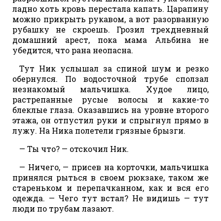
ладно хоть кровь перестала капать. Царапину
можно прикрыть рукавом, а вот разорванную
рубашку не скроешь. Грозил трехдневный
домашний арест, пока мама Альбина не
убедится, что рана неопасна.
Тут Ник услышал за спиной шум и резко
обернулся. По водосточной трубе сползал
незнакомый мальчишка. Худое лицо,
растрепанные русые волосы и какие-то
блеклые глаза. Оказавшись на уровне второго
этажа, он отпустил руки и спрыгнул прямо в
лужу. На Ника полетели грязные брызги.
— Ты что? — отскочил Ник.
— Ничего, — присев на корточки, мальчишка
принялся рыться в своем рюкзаке, таком же
стареньком и перепачканном, как и вся его
одежда. — Чего тут встал? Не видишь — тут
люди по трубам лазают.