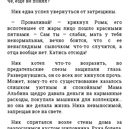
че, еще не понял?
Ник едва успел увернуться от затрещины.
— Проваливай! — крикнул Рома; его
вспотевшее от жары лицо пошло красными
пятнами. — Сам ты — слабак, мать у тебя
ненормальная, вечно боится, что с ее
ненаглядным сыночком что-то случится, а
отца вообще нет. Катись отсюда!
Ник хотел что-то возразить, но
предательские слезы защипали глаза.
Развернувшись, он со всех ног кинулся прочь.
Может, кому-то его существование казалось
слишком уютным и спокойным! Мама
Альбина щедро давала деньги на карманные
расходы, покупала машинки для коллекции…
но она же делала жизнь Ника невыносимой,
запрещая все на свете.
Ник спрятался возле стены дома за
разросшимся кустом шиповника. Рука болела,