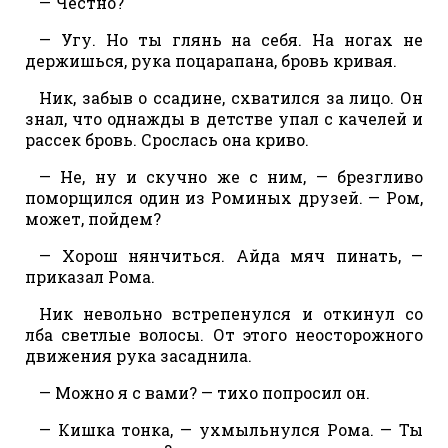
— Честно?
— Угу. Но ты глянь на себя. На ногах не
держишься, рука поцарапана, бровь кривая.
Ник, забыв о ссадине, схватился за лицо. Он
знал, что однажды в детстве упал с качелей и
рассек бровь. Срослась она криво.
— Не, ну и скучно же с ним, — брезгливо
поморщился один из Роминых друзей. — Ром,
может, пойдем?
— Хорош нянчиться. Айда мяч пинать, —
приказал Рома.
Ник невольно встрепенулся и откинул со
лба светлые волосы. От этого неосторожного
движения рука засаднила.
— Можно я с вами? — тихо попросил он.
— Кишка тонка, — ухмыльнулся Рома. — Ты