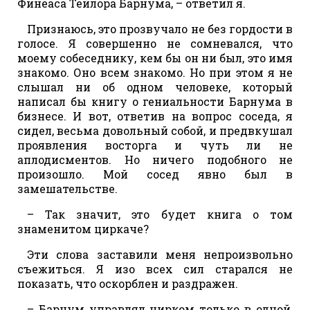
Финеаса Тейлора Барнума, – ответил я.
Признаюсь, это прозвучало не без гордости в
голосе. Я совершенно не сомневался, что
моему собеседнику, кем бы он ни был, это имя
знакомо. Оно всем знакомо. Но при этом я не
слышал ни об одном человеке, который
написал бы книгу о гениальности Барнума в
бизнесе. И вот, ответив на вопрос соседа, я
сидел, весьма довольный собой, и предвкушал
проявления восторга и чуть ли не
аплодисментов. Но ничего подобного не
произошло. Мой сосед явно был в
замешательстве.
– Так значит, это будет книга о том
знаменитом циркаче?
Эти слова заставили меня непроизвольно
съежиться. Я изо всех сил старался не
показать, что оскорблен и раздражен.
– Барнум управлял цирком только в одной,