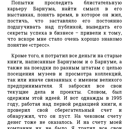
Попытки проследить блистательную
карьеру Барнума, найти смысл в его
выставках, понять время, в которое он жил,
постичь, что заставляло его постоянно
подшучивать над публикой, выведать его
секреты успеха в бизнесе – привели к тому,
что вскоре мне стало очень хорошо знакомо
понятие «стресс».
Кроме того, я потратил все деньги на старые
книги, написанные Барнумом и о Барнуме, а
также на поездки по разным штатам с целью
посещения музеев и просмотра коллекций,
так или иначе связанных с именем великого
предпринимателя. Я забросил все свои
текущие дела и проекты. Словом, был
одержим этой идеей. И вот однажды в 1995
году, работая над первой редакцией книги, я
проверил свой сберегательный счет и
обнаружил, что он пуст. На чековом счету
денег тоже не оказалось. И на счету моей
компании их не было. Я тратил все свои