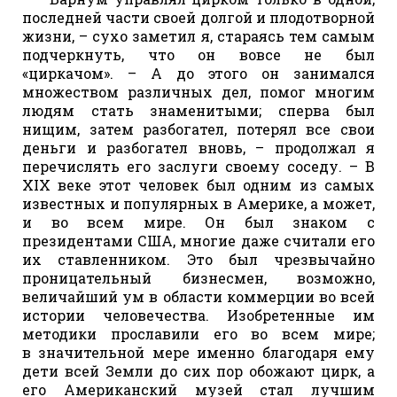
последней части своей долгой и плодотворной
жизни, – сухо заметил я, стараясь тем самым
подчеркнуть, что он вовсе не был
«циркачом». – А до этого он занимался
множеством различных дел, помог многим
людям стать знаменитыми; сперва был
нищим, затем разбогател, потерял все свои
деньги и разбогател вновь, – продолжал я
перечислять его заслуги своему соседу. – В
XIX веке этот человек был одним из самых
известных и популярных в Америке, а может,
и во всем мире. Он был знаком с
президентами США, многие даже считали его
их ставленником. Это был чрезвычайно
проницательный бизнесмен, возможно,
величайший ум в области коммерции во всей
истории человечества. Изобретенные им
методики прославили его во всем мире;
в значительной мере именно благодаря ему
дети всей Земли до сих пор обожают цирк, а
его Американский музей стал лучшим