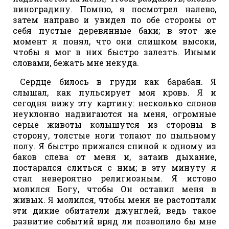
виноградину. Помню, я посмотрел налево,
затем направо и увидел по обе стороны от
себя пустые деревянные баки; в этот же
момент я понял, что они слишком высоки,
чтобы я мог в них быстро залезть. Иными
словами, бежать мне некуда.
Сердце билось в груди как барабан. Я
слышал, как пульсирует моя кровь. Я и
сегодня вижу эту картину: несколько слонов
неуклонно надвигаются на меня, огромные
серые животы колышутся из стороны в
сторону, толстые ноги топают по пыльному
полу. Я быстро прижался спиной к одному из
баков слева от меня и, затаив дыхание,
постарался слиться с ним; в эту минуту я
стал невероятно религиозным. Я истово
молился Богу, чтобы Он оставил меня в
живых. Я молился, чтобы меня не растоптали
эти дикие обитатели джунглей, ведь такое
развитие событий вряд ли позволило бы мне