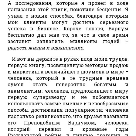
А исследования, которые я провел в ходе
написания этой книги, поистине бесценны. Я
узнал о новых способах, благодаря которым
мои клиенты могут достичь серьезного
успеха в бизнесе. Короче говоря, Барнум
бесплатно дал мне то, за что в свое время
заставил заплатить миллионы людей –
радость жизни и вдохновение.
И вот вы держите в руках плод моих трудов,
первую книгу, посвященную методам продаж
и маркетинга величайшего шоумена в мире –
человека, который в те трудные времена
сумел стать невероятно богатым и
знаменитым; человека, предложившего миру
первую суперзвезду и не побоявшегося
использовать самые смелые и невообразимые
способы достижения популярности; человека
настолько религиозного, что друзья называли
его Преподобным Барнумом; человека,
который пережил и кровавые годы
Гражданской войны, и личные трагедии, и