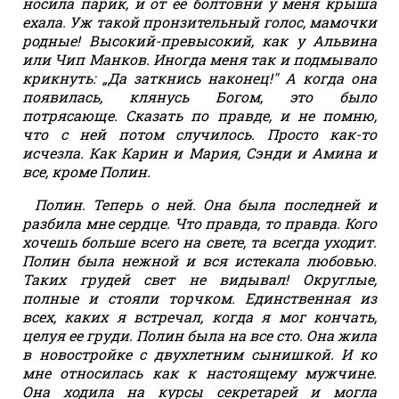
носила парик, и от ее болтовни у меня крыша
ехала. Уж такой пронзительный голос, мамочки
родные! Высокий-превысокий, как у Альвина
или Чип Манков. Иногда меня так и подмывало
крикнуть: „Да заткнись наконец!" А когда она
появилась, клянусь Богом, это было
потрясающе. Сказать по правде, и не помню,
что с ней потом случилось. Просто как-то
исчезла. Как Карин и Мария, Сэнди и Амина и
все, кроме Полин.
Полин. Теперь о ней. Она была последней и
разбила мне сердце. Что правда, то правда. Кого
хочешь больше всего на свете, та всегда уходит.
Полин была нежной и вся истекала любовью.
Таких грудей свет не видывал! Округлые,
полные и стояли торчком. Единственная из
всех, каких я встречал, когда я мог кончать,
целуя ее груди. Полин была на все сто. Она жила
в новостройке с двухлетним сынишкой. И ко
мне относилась как к настоящему мужчине.
Она ходила на курсы секретарей и могла