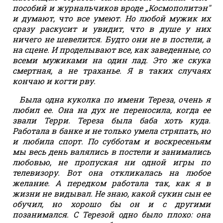
пособий и журнальчиков вроде „Космополитэн"
и думают, что все умеют. Но любой мужик их
сразу раскусит и увидит, что в душе у них
ничего не шевелится. Будто они не в постели, а
на сцене. И проделывают все, как заведенные, со
всеми мужиками на один лад. Это же скука
смертная, а не траханье. Я в таких случаях
кончаю и когти рву.
Была одна куколка по имени Тереза, очень я
любил ее. Она на дух не переносила, когда ее
звали Терри. Тереза была баба хоть куда.
Работала в банке и не только умела стряпать, но
и любила спорт. По субботам и воскресеньям
мы весь день валялись в постели и занимались
любовью, не пропуская ни одной игры по
телевизору. Вот она откликалась на любое
желание. А передком работала так, как я в
жизни не видывал. Не знаю, какой сукин сын ее
обучил, но хорошо бы он и с другими
позанимался. С Терезой одно было плохо: она