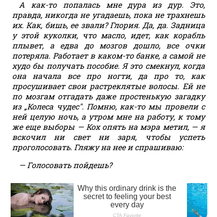
А как-то попалась мне дура из дур. Это,
правда, никогда не угадаешь, пока не трахнешь
их. Как, бишь, ее звали? Глория. Да, да. Задница
у этой куколки, что масло, идет, как корабль
плывет, а едва до мозгов дошло, все очки
потеряла. Работает в каком-то банке, а самой не
худо бы получать пособие. Я это смекнул, когда
она начала все про ногти, да про то, как
просушивает свои растреклятые волосы. Ей не
по мозгам отгадать даже простенькую загадку
из „Колеса чудес". Помню, как-то мы провели с
ней целую ночь, а утром мне на работу, к тому
же еще выборы — Кох опять на мэра метил, — я
вскочил ни свет ни заря, чтобы успеть
проголосовать. Гляжу на нее и спрашиваю:
— Голосовать пойдешь?