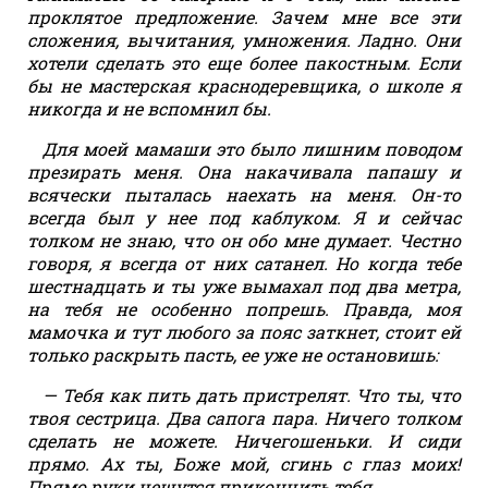
проклятое предложение. Зачем мне все эти
сложения, вычитания, умножения. Ладно. Они
хотели сделать это еще более пакостным. Если
бы не мастерская краснодеревщика, о школе я
никогда и не вспомнил бы.
Для моей мамаши это было лишним поводом
презирать меня. Она накачивала папашу и
всячески пыталась наехать на меня. Он-то
всегда был у нее под каблуком. Я и сейчас
толком не знаю, что он обо мне думает. Честно
говоря, я всегда от них сатанел. Но когда тебе
шестнадцать и ты уже вымахал под два метра,
на тебя не особенно попрешь. Правда, моя
мамочка и тут любого за пояс заткнет, стоит ей
только раскрыть пасть, ее уже не остановишь:
— Тебя как пить дать пристрелят. Что ты, что
твоя сестрица. Два сапога пара. Ничего толком
сделать не можете. Ничегошеньки. И сиди
прямо. Ах ты, Боже мой, сгинь с глаз моих!
Прямо руки чешутся прикончить тебя.