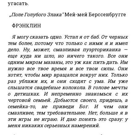
угасать.
„Поле Голубого Злака"
Мей-мей Берссенбругге
ФРЭНКЛИН
Я могу сказать одно. Устал я от баб. От черных
тем более, потому что только с ними я и имел
дело. Ну, может, смазливая пуэрториканка —
еще куда ни шло, но ничего такого. Все они
одним миром мазаны, это уж как пить дать. Им
нужно все твое время и все твои силы. Они
хотят, чтобы мир вращался вокруг них. Только
раз ублажи их, и они сходят с ума. Им уже
слышатся свадебные колокола. В голове мечты
о детишках. И непременно знакомься с их
чертовой семьей. Добьются своего, придешь, а
семейка-то, не приведи Бог. И чем они
смазливее, тем требовательнее. Нет, больше я в
эти игры не играю. И даю понять это сразу: у
меня никаких серьезных намерений.