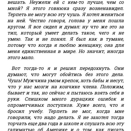
вешать. Неужели ей с кем-то лучше, чем со
мной? Я этого говнюка сразу возненавидел.
Терпеть не могу всю эту чушь. Я хотел жениться
на ней. Честно говоря, голова у меня пошла
кругом. Я все сидел и думал: ну что же это за
тип, который умеет делать такое, чего я не
умею. Так и не понял. Я был как в тумане,
потому что когда я люблю женщину, она для
меня единственная в мире. Но значит, иногда
этого мало.
Вот тогда-то я и решил передохнуть. Они
думают, что могут обойтись без этого дела.
Чушь! Мужчина умом крепок, хоть бабы и несут,
что у нас мозги на кончике члена. Положим,
бывает и так, но сейчас я пытаюсь взять себя в
руки. Слишком много дурацких ошибок и
опрометчивых поступков. Хуже всего, что я
бросил учебу. Терпеть не мог, когда мне
говорили, что надо делать. Я не захотел тогда
торчать еще два года в школе и слушать всю эту
галиматью об Америке и о том, как писать