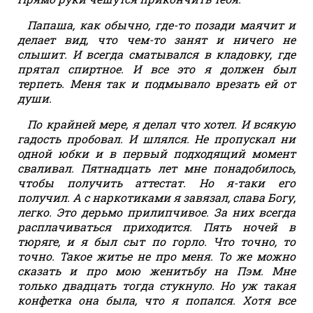
Папаша, как обычно, где-то позади маячит и
делает вид, что чем-то занят и ничего не
слышит. И всегда сматывался в кладовку, где
прятал спиртное. И все это я должен был
терпеть. Меня так и подмывало врезать ей от
души.
По крайней мере, я делал что хотел. И всякую
гадость пробовал. И шлялся. Не пропускал ни
одной юбки и в первый подходящий момент
сваливал. Пятнадцать лет мне понадобилось,
чтобы получить аттестат. Но я-таки его
получил. А с наркотиками я завязал, слава Богу,
легко. Это дерьмо прилипчивое. За них всегда
расплачиваться приходится. Пять ночей в
тюряге, и я был сыт по горло. Что точно, то
точно. Такое житье не про меня. То же можно
сказать и про мою женитьбу на Пэм. Мне
только двадцать тогда стукнуло. Но уж такая
конфетка она была, что я попался. Хотя все