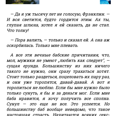
— Да я уж тысячу лет не голосую, Фрэнклин. —
И вся светится, будто гордится этим. Ах ты,
глупая шлюха, хотел я ей сказать, да не стал.
Что толку!
— Пора валить, — только и сказал ей. А она аж
оскорбилась. Только мне плевать.
А все эти вечные бабские причитания, что,
мол, мужики не умеют „любить как следует", —
сущая ерунда. Большинству из них ничего
такого не нужно, они сразу трахаться хотят.
Стоит только раздеться, поцеловать их пару раз,
и они уже торопятся, давай-давай. А вот я
торопиться не люблю. Если бы мне нужно было
только сунуть, я бы и за деньги мог. Если мне
баба нравится, я хочу получить все сполна.
Сунул — это еще не все. Это успеется. Но
большинству баб вообще неведомо, что такое
настоящая страсть. Начитаются всяких секс-