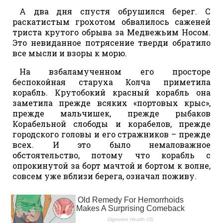
А два дня спустя обрушился берег. С
раскатистым грохотом обвалилось саженей
триста крутого обрыва за Медвежьим Носом.
Это невиданное потрясение тверди обратило
все мысли и взоры к морю.
На взбаламученном его просторе
беспокойная старуха Колча приметила
корабль. Крутобокий красный корабль она
заметила прежде всяких «портовых крыс»,
прежде мальчишек, прежде рыбаков
Корабельной слободы и корабелов, прежде
городского головы и его стражников – прежде
всех. И это было немаловажное
обстоятельство, потому что корабль с
опрокинутой за борт мачтой и бортом к волне,
совсем уже вблизи берега, означал поживу.