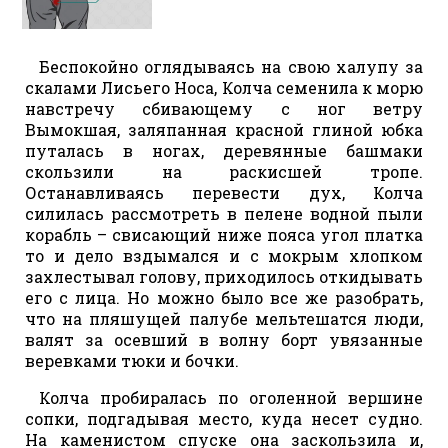
Беспокойно оглядываясь на свою халупу за
скалами Лисьего Носа, Колча семенила к морю
навстречу сбивающему с ног ветру
Вымокшая, заляпанная красной глиной юбка
путалась в ногах, деревянные башмаки
скользили на раскисшей тропе.
Останавливаясь перевести дух, Колча
силилась рассмотреть в пелене водной пыли
корабль – свисающий ниже пояса угол платка
то и дело вздымался и с мокрым хлопком
захлестывал голову, приходилось откидывать
его с лица. Но можно было все же разобрать,
что на пляшущей палубе мельтешатся люди,
валят за осевший в волну борт увязанные
веревками тюки и бочки.
Колча пробиралась по оголенной вершине
сопки, подгадывая место, куда несет судно.
На каменистом спуске она заскользила и,