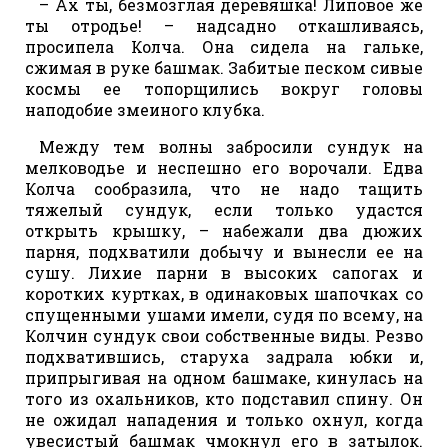
– Ах ты, безмозглая деревяшка! Липовое же
ты отродье! – надсадно откашливаясь,
просипела Колча. Она сидела на гальке,
сжимая в руке башмак. Забитые песком сивые
космы ее топорщились вокруг головы
наподобие змеиного клубка.
Между тем волны забросили сундук на
мелководье и неспешно его ворочали. Едва
Колча сообразила, что не надо тащить
тяжелый сундук, если только удастся
открыть крышку, – набежали два дюжих
парня, подхватили добычу и вынесли ее на
сушу. Лихие парни в высоких сапогах и
коротких куртках, в одинаковых шапочках со
спущенными ушами имели, судя по всему, на
Колчин сундук свои собственные виды. Резво
подхватившись, старуха задрала юбки и,
припрыгивая на одном башмаке, кинулась на
того из охальников, кто подставил спину. Он
не ожидал нападения и только охнул, когда
увесистый башмак чмокнул его в затылок.