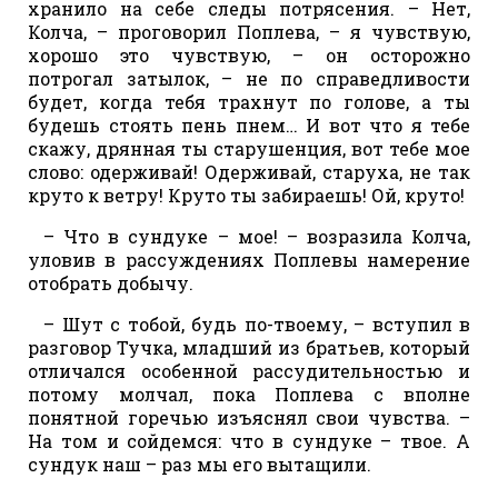
хранило на себе следы потрясения. – Нет,
Колча, – проговорил Поплева, – я чувствую,
хорошо это чувствую, – он осторожно
потрогал затылок, – не по справедливости
будет, когда тебя трахнут по голове, а ты
будешь стоять пень пнем… И вот что я тебе
скажу, дрянная ты старушенция, вот тебе мое
слово: одерживай! Одерживай, старуха, не так
круто к ветру! Круто ты забираешь! Ой, круто!
– Что в сундуке – мое! – возразила Колча,
уловив в рассуждениях Поплевы намерение
отобрать добычу.
– Шут с тобой, будь по-твоему, – вступил в
разговор Тучка, младший из братьев, который
отличался особенной рассудительностью и
потому молчал, пока Поплева с вполне
понятной горечью изъяснял свои чувства. –
На том и сойдемся: что в сундуке – твое. А
сундук наш – раз мы его вытащили.