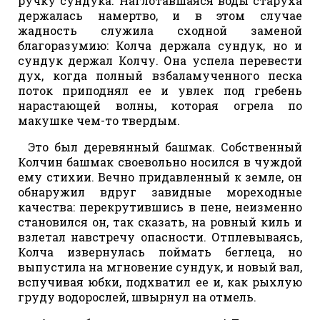
ручку сундука. Наглотавшаяся воды старуха
держалась намертво, и в этом случае
жадность служила сходной заменой
благоразумию: Колча держала сундук, но и
сундук держал Колчу. Она успела перевести
дух, когда полный взбаламученного песка
поток приподнял ее и увлек под гребень
нарастающей волны, которая огрела по
макушке чем-то твердым.
Это был деревянный башмак. Собственный
Колчин башмак своевольно носился в чуждой
ему стихии. Вечно придавленный к земле, он
обнаружил вдруг завидные мореходные
качества: перекрутившись в пене, неизменно
становился он, так сказать, на ровный киль и
взлетал навстречу опасности. Отплевываясь,
Колча извернулась поймать беглеца, но
выпустила на мгновение сундук, и новый вал,
вспучивая юбки, подхватил ее и, как рыхлую
груду водорослей, швырнул на отмель.