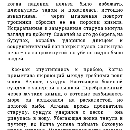
когда падения нельзя было избежать,
плюхнулась задом и покатилась, истошно
взвизгивая, – через мгновение поворот
тропинки сбросил ее на поросли кизила.
Исцарапанная и замурзанная старуха кинула
взгляд на добычу. Саженей за сто до берега, на
бурунах, корабль ударился днищем и
сокрушительный вал накрыл кузов. Схлынула
пена – на запрокинутой палубе не видно было
людей.
Кое-как спустившись к прибою, Колча
приметила ныряющий между гребнями волн
ящик. Вернее, сундук. Настоящий большой
сундук с запертой крышкой. Переброшенный
через жуткие камни, о которые разбивалось
море, он колыхался на раскатистой, но
пологой зыби. Алчная дрожь прохватила
старуху, сундук ударился о песок – она
ринулась в воду. Убегающая волна тянула в
пучину, но Колча успела поймать боковую