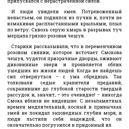
припускался с нерастраченной силой.
И люди увидели змея. Потревоженный
ненастьем, он поднялся из пучин и, почти не
взмахивая распластанными крыльями, плыл
по ветру. Сквозь серую хмарь в разрывах туч
мерцала грязно-розовая чешуя.
Старики рассказывали, что в переменчивом
розовом сиянии, которое источает Смокова
чешуя, чудятся призрачные дворцы, оживают
диковинные звери и проявляется облик
ушедших из жизни людей. Когда не найдешь
сил отвернуться – с ума сбредишь. Так
толковали седые хранители преданий,
сохранившие до глубокой старости твердый
рассудок и, значит, – это очевидно! – никогда
Смока вблизи не видевшие. С незапамятных
времен медлительный, косный в привычках
змей не покидал заповедных глубин моря, и
люди льстили себя надеждой, что он
окончательно погрузился в придонный ил.