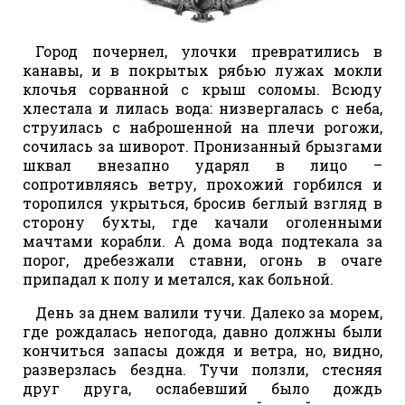
Город почернел, улочки превратились в
канавы, и в покрытых рябью лужах мокли
клочья сорванной с крыш соломы. Всюду
хлестала и лилась вода: низвергалась с неба,
струилась с наброшенной на плечи рогожи,
сочилась за шиворот. Пронизанный брызгами
шквал внезапно ударял в лицо –
сопротивляясь ветру, прохожий горбился и
торопился укрыться, бросив беглый взгляд в
сторону бухты, где качали оголенными
мачтами корабли. А дома вода подтекала за
порог, дребезжали ставни, огонь в очаге
припадал к полу и метался, как больной.
День за днем валили тучи. Далеко за морем,
где рождалась непогода, давно должны были
кончиться запасы дождя и ветра, но, видно,
разверзлась бездна. Тучи ползли, стесняя
друг друга, ослабевший было дождь