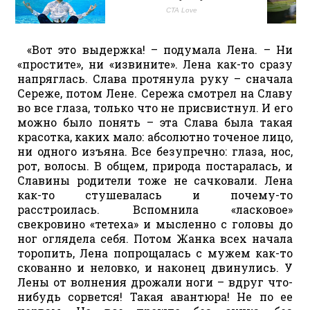
«Вот это выдержка! – подумала Лена. – Ни
«простите», ни «извините». Лена как-то сразу
напряглась. Слава протянула руку – сначала
Сереже, потом Лене. Сережа смотрел на Славу
во все глаза, только что не присвистнул. И его
можно было понять – эта Слава была такая
красотка, каких мало: абсолютно точеное лицо,
ни одного изъяна. Все безупречно: глаза, нос,
рот, волосы. В общем, природа постаралась, и
Славины родители тоже не сачковали. Лена
как-то стушевалась и почему-то
расстроилась. Вспомнила «ласковое»
свекровино «тетеха» и мысленно с головы до
ног оглядела себя. Потом Жанка всех начала
торопить, Лена попрощалась с мужем как-то
скованно и неловко, и наконец двинулись. У
Лены от волнения дрожали ноги – вдруг что-
нибудь сорвется! Такая авантюра! Не по ее