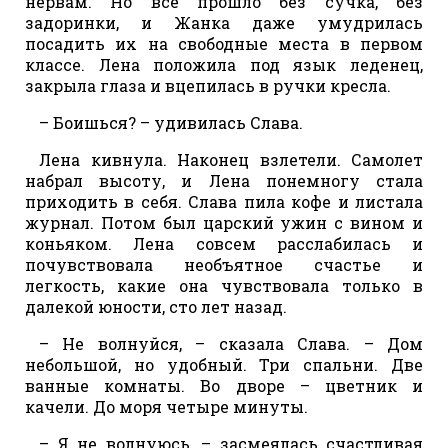
нервам. Но все прошло без сучка, без
задоринки, и Жанка даже умудрилась
посадить их на свободные места в первом
классе. Лена положила под язык леденец,
закрыла глаза и вцепилась в ручки кресла.
– Боишься? – удивилась Слава.
Лена кивнула. Наконец взлетели. Самолет
набрал высоту, и Лена понемногу стала
приходить в себя. Слава пила кофе и листала
журнал. Потом был царский ужин с вином и
коньяком. Лена совсем расслабилась и
почувствовала необъятное счастье и
легкость, какие она чувствовала только в
далекой юности, сто лет назад.
– Не волнуйся, – сказала Слава. – Дом
небольшой, но удобный. Три спальни. Две
ванные комнаты. Во дворе – цветник и
качели. До моря четыре минуты.
– Я не волнуюсь, – засмеялась счастливая