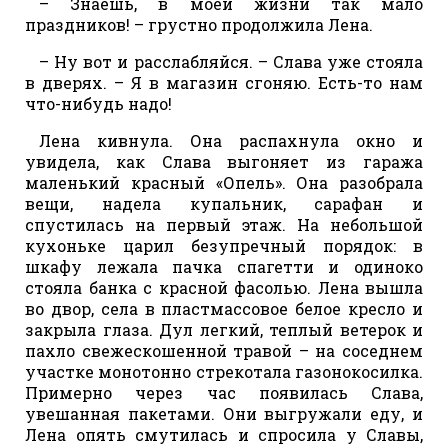
– Знаешь, в моей жизни так мало
праздников! – грустно продолжила Лена.
– Ну вот и расслабляйся. – Слава уже стояла
в дверях. – Я в магазин сгоняю. Есть-то нам
что-нибудь надо!
Лена кивнула. Она распахнула окно и
увидела, как Слава выгоняет из гаража
маленький красный «Опель». Она разобрала
вещи, надела купальник, сарафан и
спустилась на первый этаж. На небольшой
кухоньке царил безупречный порядок: в
шкафу лежала пачка спагетти и одиноко
стояла банка с красной фасолью. Лена вышла
во двор, села в пластмассовое белое кресло и
закрыла глаза. Дул легкий, теплый ветерок и
пахло свежескошенной травой – на соседнем
участке монотонно стрекотала газонокосилка.
Примерно через час появилась Слава,
увешанная пакетами. Они выгружали еду, и
Лена опять смутилась и спросила у Славы,