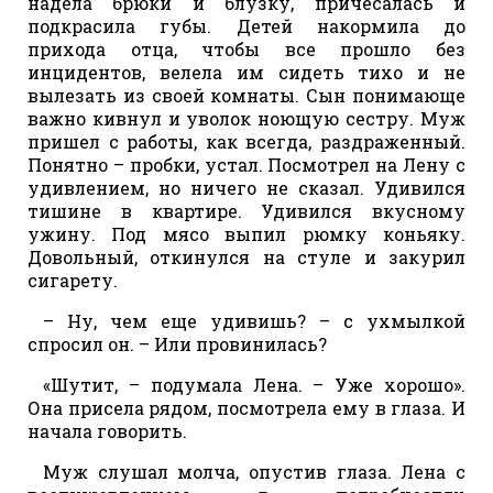
надела брюки и блузку, причесалась и
подкрасила губы. Детей накормила до
прихода отца, чтобы все прошло без
инцидентов, велела им сидеть тихо и не
вылезать из своей комнаты. Сын понимающе
важно кивнул и уволок ноющую сестру. Муж
пришел с работы, как всегда, раздраженный.
Понятно – пробки, устал. Посмотрел на Лену с
удивлением, но ничего не сказал. Удивился
тишине в квартире. Удивился вкусному
ужину. Под мясо выпил рюмку коньяку.
Довольный, откинулся на стуле и закурил
сигарету.
– Ну, чем еще удивишь? – с ухмылкой
спросил он. – Или провинилась?
«Шутит, – подумала Лена. – Уже хорошо».
Она присела рядом, посмотрела ему в глаза. И
начала говорить.
Муж слушал молча, опустив глаза. Лена с