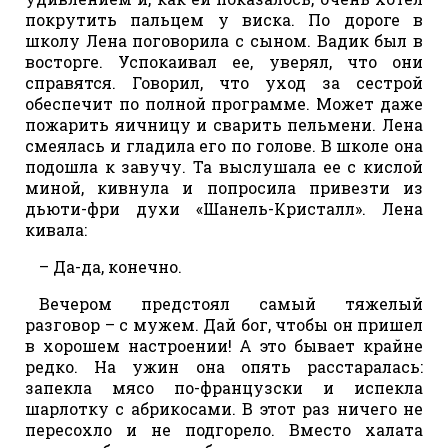
покрутить пальцем у виска. По дороге в
школу Лена поговорила с сыном. Вадик был в
восторге. Успокаивал ее, уверял, что они
справятся. Говорил, что уход за сестрой
обеспечит по полной программе. Может даже
пожарить яичницу и сварить пельмени. Лена
смеялась и гладила его по голове. В школе она
подошла к завучу. Та выслушала ее с кислой
миной, кивнула и попросила привезти из
дьюти-фри духи «Шанель-Кристалл». Лена
кивала:
– Да-да, конечно.
Вечером предстоял самый тяжелый
разговор – с мужем. Дай бог, чтобы он пришел
в хорошем настроении! А это бывает крайне
редко. На ужин она опять расстаралась:
запекла мясо по-французски и испекла
шарлотку с абрикосами. В этот раз ничего не
пересохло и не подгорело. Вместо халата