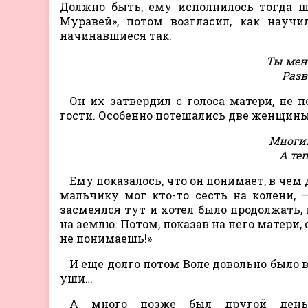
Должно быть, ему исполнилось тогда ше
Муравей», потом возгласил, как научи
начинавшиеся так:
Ты мен
Разв
Он их затвердил с голоса матери, не 
гости. Особенно потешались две женщины,
Многим
А те
Ему показалось, что он понимает, в чем
мальчику мог кто-то сесть на колени, —
засмеялся тут и хотел было продолжать, 
на землю. Потом, показав на него матери, 
не понимаешь!»
И еще долго потом Воле довольно было в
уши…
А много позже был другой день