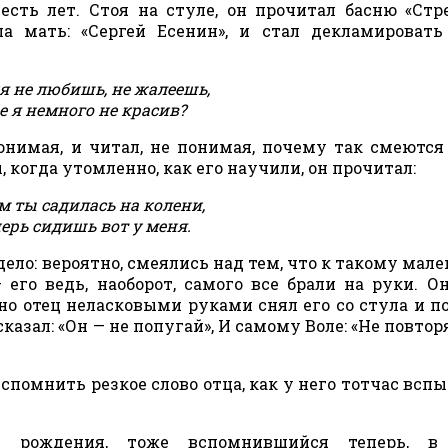
сть лет. Стоя на стуле, он прочитал басню «Стр
ла мать: «Сергей Есенин», и стал декламировать
я не любишь, не жалеешь,
е я немного не красив?
понимая, и читал, не понимая, почему так смеются
 когда утомленно, как его научили, он прочитал:
 ты садилась на колени,
перь сидишь вот у меня.
 дело: вероятно, смеялись над тем, что к такому мал
 его ведь, наоборот, самого все брали на руки. О
но отец неласковыми руками снял его со стула и п
сказал: «Он — не попугай», И самому Воле: «Не повтор
спомнить резкое слово отца, как у него тотчас всп
 рождения, тоже вспомнившийся теперь, в