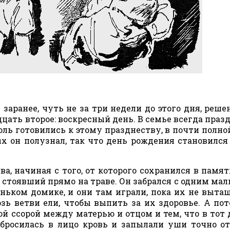
 заранее, чуть не за три недели до этого дня, реше
цать второе: воскресный день. В семье всегда праз
ль готовились к этому празднеству, в почти полно
х он полузнал, так что день рождения становился
а, начиная с того, от которого сохранился в памя
 стоявший прямо на траве. Он забрался с одним ма
еньком домике, и они там играли, пока их не выта
зь ветви ели, чтобы выпить за их здоровье. А по
 ссорой между матерью и отцом и тем, что в тот 
 бросилась в лицо кровь и запылали уши точно о