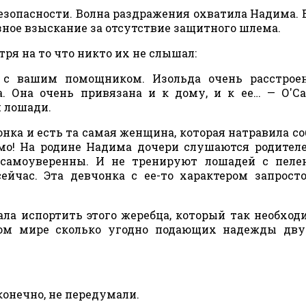
безопасности. Волна раздражения охватила Надима. 
езное взыскание за отсутствие защитного шлема.
тря на то что никто их не слышал:
 с вашим помощником. Изольда очень расстроен
а. Она очень привязана и к дому, и к ее… — О'С
й лошади.
нка и есть та самая женщина, которая натравила со
о! На родине Надима дочери слушаются родителе
 самоуверенны. И не тренируют лошадей с пеле
сейчас. Эта девчонка с ее-то характером запрост
ала испортить этого жеребца, который так необход
ом мире сколько угодно подающих надежды двух
 конечно, не передумали.