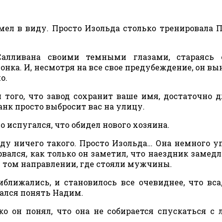
имел в виду. Просто Изольда столько тренировала 
Салливана своими темными глазами, стараясь 
онка. И, несмотря на все свое предубеждение, он в
о.
того, что завод сохранит ваше имя, достаточно д
анк просто выбросит вас на улицу.
о испугался, что обидел нового хозяина.
иду ничего такого. Просто Изольда… Она немного у
рвался, как только он заметил, что наездник замедл
в том направлении, где стояли мужчины.
ближались, и становилось все очевиднее, что вс
тался понять Надим.
ко он понял, что она не собирается спускаться с 