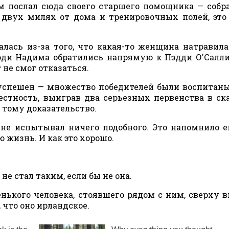
м послал сюда своего старшего помощника — собр
 двух милях от дома и тренировочных полей, это
алась из-за того, что какая-то женщина натравила
люди Надима обратились напрямую к Пэдди О'Салл
 не смог отказаться.
 успешен — множество победителей были воспитаны
естность, выиграв два серьезных первенства в ск
 тому доказательство.
не испытывал ничего подобного. Это напомнило е
 жизнь. И как это хорошо.
не стал таким, если бы не она.
ького человека, стоявшего рядом с ним, сверху в
 что оно ирландское.