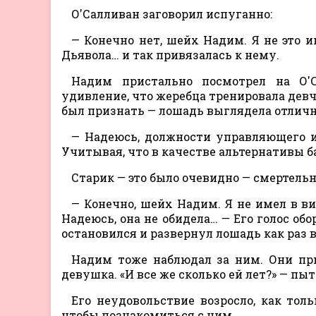
О'Салливан заговорил испуганно:
— Конечно нет, шейх Надим. Я не это 
Дьявола… и так привязалась к нему.
Надим пристально посмотрел на О'
удивление, что жеребца тренировала девч
был признать — лошадь выглядела отличн
— Надеюсь, должности управляющего и 
Учитывая, что в качестве альтернативы б
Старик — это было очевидно — смертельн
— Конечно, шейх Надим. Я не имел в в
Надеюсь, она не обидела… — Его голос обо
остановился и развернул лошадь как раз 
Надим тоже наблюдал за ним. Они при
девушка. «И все же сколько ей лет?» — пы
Его неудовольствие возросло, как толь
чтобы познакомиться с ним.