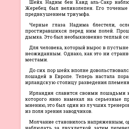
Шейх Надим бен Каид аль-Сакр наблю
Жеребец был великолепен. Его точеные
предвкушением триумфа.
Черные глаза Надима блестели, ос
простиравшихся перед ним полей. Прош
дымка. Это был необыкновенно теплый се
Для человека, который вырос в пустыне
неожиданным. Однако, как это ни странно
местами.
До сих пор шейх вполне довольствовалс
лошадей в Европе. Теперь настала пора
ирландскую столицу разведения племенн
Ирландия славится своими лошадьми и
которого явно намекал на серьезные п
мнению, это был один из лучших тренеров
из поля зрения заводчиков.
Молчание становилось напряженным, од
наблюдать за двухлеткой, затем перевел