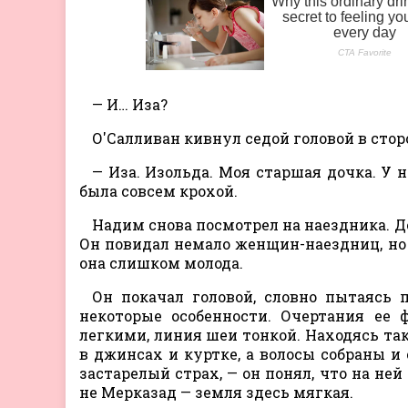
— И… Иза?
О'Салливан кивнул седой головой в сторо
— Иза. Изольда. Моя старшая дочка. У 
была совсем крохой.
Надим снова посмотрел на наездника. 
Он повидал немало женщин-наездниц, но 
она слишком молода.
Он покачал головой, словно пытаясь п
некоторые особенности. Очертания ее
легкими, линия шеи тонкой. Находясь так
в джинсах и куртке, а волосы собраны и
застарелый страх, — он понял, что на не
не Мерказад — земля здесь мягкая.