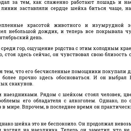
дал за тем, как слаженно работают лошадь и на
 линии заставляли сердце шейха биться чаще, н
лепленные красотой животного и изумрудной з
ел небольшой дождик, и теперь все покрывала ч
нтябрьский день.
 среди гор, ощущение родства с этим холодным кра
, стоя здесь сейчас, он чувствовал свою близость 
я тем, что его бесчисленные помощники покупали д
 более прочно здесь обосноваться. И он выбрал 
ых скакунов.
 наездниками. Рядом с шейхом стоял человек, цв
роблемы его обладателя с алкоголем. Однако, по
 в мире. Впрочем, в последнее время он практическ
нако шейха это не беспокоило. Он продолжал нево
 взгляд на наездника. Теперь он заметил, что не