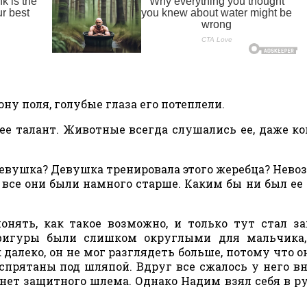
ну поля, голубые глаза его потеплели.
нее талант. Животные всегда слушались ее, даже ко
Девушка? Девушка тренировала этого жеребца? Нево
все они были намного старше. Каким бы ни был ее 
онять, как такое возможно, и только тут стал з
 фигуры были слишком округлыми для мальчика,
 далеко, он не мог разглядеть больше, потому что о
 спрятаны под шляпой. Вдруг все сжалось у него в
й нет защитного шлема. Однако Надим взял себя в ру