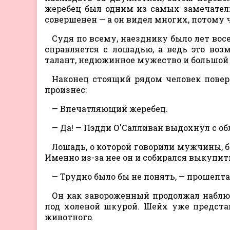
жеребец был одним из самых замечатель
совершенен — а он видел многих, потому 
Судя по всему, наезднику было лет вос
справляется с лошадью, а ведь это воз
талант, недюжинное мужество и большой 
Наконец стоящий рядом человек повер
произнес:
— Впечатляющий жеребец.
— Да! — Пэдди О'Салливан выдохнул с об
Лошадь, о которой говорили мужчины, 
Именно из-за нее он и собирался выкупи
— Трудно было бы не понять, — прошепт
Он как завороженный продолжал набл
под холеной шкурой. Шейх уже предста
животного.