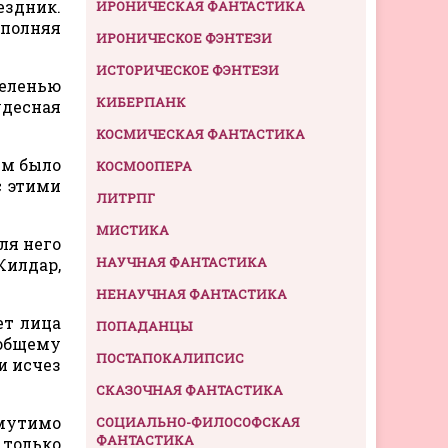
ездник.
ИРОНИЧЕСКАЯ ФАНТАСТИКА
аполняя
ИРОНИЧЕСКОЕ ФЭНТЕЗИ
ИСТОРИЧЕСКОЕ ФЭНТЕЗИ
еленью
КИБЕРПАНК
удесная
КОСМИЧЕСКАЯ ФАНТАСТИКА
ем было
КОСМООПЕРА
с этими
ЛИТРПГ
МИСТИКА
ля него
НАУЧНАЯ ФАНТАСТИКА
Килдар,
НЕНАУЧНАЯ ФАНТАСТИКА
ет лица
ПОПАДАНЦЫ
 общему
ПОСТАПОКАЛИПСИС
и исчез
СКАЗОЧНАЯ ФАНТАСТИКА
змутимо
СОЦИАЛЬНО-ФИЛОСОФСКАЯ
ФАНТАСТИКА
 только