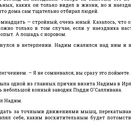
ных, каких он только видел в жизни, но и наезд
что дома сам тщательно отбирал людей.
емнадцать — стройный, очень юный. Казалось, что о
можно только в том случае, если у наездника на
опыт. А лошадь с норовом.
нулся в нетерпении. Надим сжалился над ним и 
легчением. — Я не сомневался, вы сразу это поймете.
была одной из главных причин визита Надима в Ир
ть небольшой конный заводик Пэдди О'Салливана.
ал Надим.
юдать за точными движениями мышц, перекатыва
влял себе, каким восхитительным будет потомств