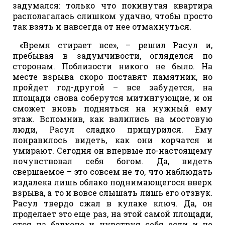
задумался: только что покинутая квартира
располагалась слишком удачно, чтобы просто
так взять и навсегда от нее отмахнуться.
«Время стирает все», – решил Расул и,
пребывая в задумчивости, огляделся по
сторонам. Поблизости никого не было. На
месте взрыва скоро поставят памятник, но
пройдет год-другой – все забудется, на
площади снова соберутся митингующие, и он
сможет вновь подняться на нужный ему
этаж. Вспомнив, как валились на мостовую
люди, Расул сладко прищурился. Ему
понравилось видеть, как они корчатся и
умирают. Сегодня он впервые по-настоящему
почувствовал себя богом. Да, видеть
свершаемое – это совсем не то, что наблюдать
издалека лишь облако поднимающегося вверх
взрыва, а то и вовсе слышать лишь его отзвук.
Расул твердо сжал в кулаке ключ. Да, он
проделает это еще раз, на этой самой площади,
стоя на балконе и чувствуя себя если и не