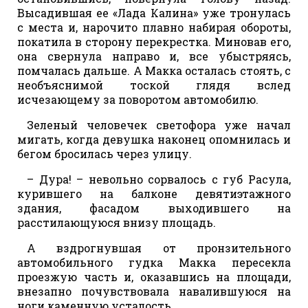
Высадившая ее «Лада Калина» уже тронулась
с места и, нарочито плавно набирая обороты,
покатила в сторону перекрестка. Миновав его,
она свернула направо и, все убыстряясь,
помчалась дальше. А Макка осталась стоять, с
необъяснимой тоской глядя вслед
исчезающему за поворотом автомобилю.
Зеленый человечек светофора уже начал
мигать, когда девушка наконец опомнилась и
бегом бросилась через улицу.
– Дура! – невольно сорвалось с губ Расула,
курившего на балконе девятиэтажного
здания, фасадом выходившего на
расстилающуюся внизу площадь.
А вздрогнувшая от пронзительного
автомобильного гудка Макка пересекла
проезжую часть и, оказавшись на площади,
внезапно почувствовала навалившуюся на
ноги каменную усталость.