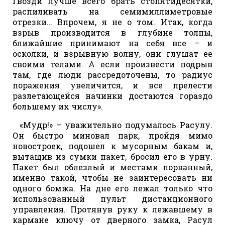
Гвозди лучше всего брать стопятидесятки,
распиливать на семимиллиметровые
отрезки… Впрочем, я не о том. Итак, когда
взрыв производится в глубине толпы,
ближайшие принимают на себя все – и
осколки, и взрывную волну, они глушат ее
своими телами. А если произвести подрыв
там, где люди рассредоточены, то радиус
поражения увеличится, и все прелести
разлетающейся начинки достаются гораздо
большему их числу».
«Мудр!» – уважительно подумалось Расулу.
Он быстро миновал парк, пройдя мимо
новостроек, подошел к мусорным бакам и,
вытащив из сумки пакет, бросил его в урну.
Пакет был облезлый и местами порванный,
именно такой, чтобы не заинтересовать ни
одного бомжа. На дне его лежал только что
использованный пульт дистанционного
управления. Протянув руку к лежавшему в
кармане ключу от дверного замка, Расул