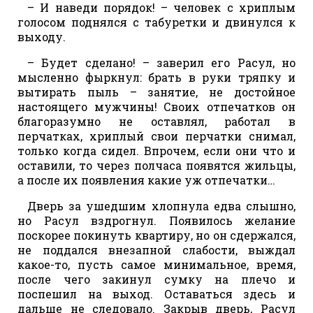
– И наведи порядок! – человек с хриплым
голосом поднялся с табуретки и двинулся к
выходу.
– Будет сделано! – заверил его Расул, но
мысленно фыркнул: брать в руки тряпку и
вытирать пыль – занятие, не достойное
настоящего мужчины! Своих отпечатков он
благоразумно не оставлял, работал в
перчатках, хриплый свои перчатки снимал,
только когда сидел. Впрочем, если они что и
оставили, то через полчаса появятся жильцы,
а после их появления какие уж отпечатки…
Дверь за ушедшим хлопнула едва слышно,
но Расул вздрогнул. Появилось желание
поскорее покинуть квартиру, но он сдержался,
не поддался внезапной слабости, выждал
какое-то, пусть самое минимальное, время,
после чего закинул сумку на плечо и
поспешил на выход. Оставаться здесь и
дальше не следовало. Закрыв дверь, Расул