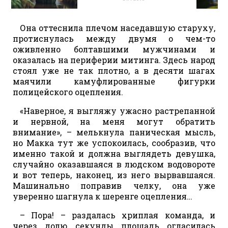
Она оттеснила плечом наседавшую старуху,
протиснулась между двумя о чем-то
оживленно болтавшими мужчинами и
оказалась на периферии митинга. Здесь народ
стоял уже не так плотно, а в десяти шагах
маячили камуфлированные фигурки
полицейского оцепления.
«Наверное, я выгляжу ужасно растрепанной
и нервной, на меня могут обратить
внимание», – мелькнула паническая мысль,
но Макка тут же успокоилась, сообразив, что
именно такой и должна выглядеть девушка,
случайно оказавшаяся в людском водовороте
и вот теперь, наконец, из него вырвавшаяся.
Машинально поправив челку, она уже
уверенно шагнула к шеренге оцепления…
– Пора! – раздалась хриплая команда, и
через долю секунды площадь огласилась