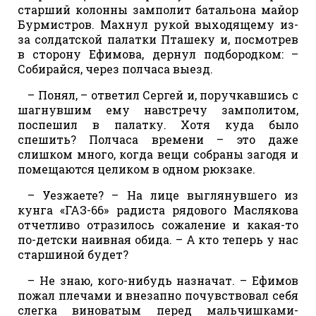
старший колонны замполит батальона майор
Бурмистров. Махнул рукой выходящему из-
за солдатской палатки Пташеку и, посмотрев
в сторону Ефимова, дернул подбородком: –
Собирайся, через полчаса выезд.
– Понял, – ответил Сергей и, поручкавшись с
шагнувшим ему навстречу замполитом,
поспешил в палатку. Хотя куда было
спешить? Полчаса времени – это даже
слишком много, когда вещи собраны загодя и
помещаются целиком в одном рюкзаке.
– Уезжаете? – На лице выглянувшего из
кунга «ГАЗ-66» радиста рядового Маслякова
отчетливо отразилось сожаление и какая-то
по-детски наивная обида. – А кто теперь у нас
старшиной будет?
– Не знаю, кого-нибудь назначат. – Ефимов
пожал плечами и внезапно почувствовал себя
слегка виноватым перед мальчишками-