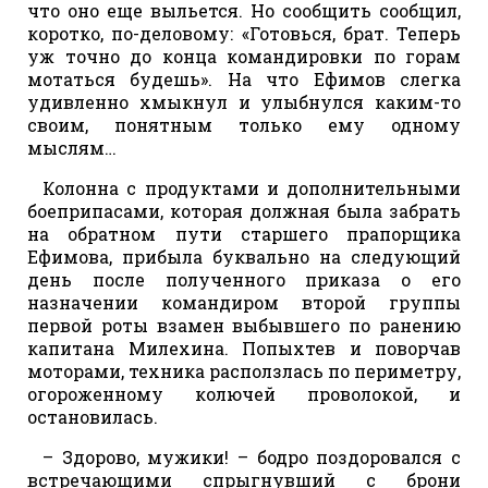
что оно еще выльется. Но сообщить сообщил,
коротко, по-деловому: «Готовься, брат. Теперь
уж точно до конца командировки по горам
мотаться будешь». На что Ефимов слегка
удивленно хмыкнул и улыбнулся каким-то
своим, понятным только ему одному
мыслям…
Колонна с продуктами и дополнительными
боеприпасами, которая должная была забрать
на обратном пути старшего прапорщика
Ефимова, прибыла буквально на следующий
день после полученного приказа о его
назначении командиром второй группы
первой роты взамен выбывшего по ранению
капитана Милехина. Попыхтев и поворчав
моторами, техника расползлась по периметру,
огороженному колючей проволокой, и
остановилась.
– Здорово, мужики! – бодро поздоровался с
встречающими спрыгнувший с брони