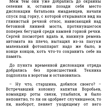
Меж тем они уже добрались до окраины
селения и, оставив позади себя место
дислокации батальона ямадаевцев, начали
спуск под горку, с которой открывался вид на
глинистый речной откос, нависающий над
бетонной линией моста, протянувшегося
поперек бегущей среди камней горной речки.
Сергей посмотрел вдаль и, накинув ремень
автомата на плечо, вытащил из-за пазухи
маленький фотоаппарат: надо же было, в
конце концов, хоть что-то сохранить себе на
память.
До пункта временной дислокации отряда
добрались без происшествий. Техника
подползла к воротам и остановилась.
– Ну что, старшина, добился своего? –
Встречавший колонну капитан Воробьев,
командир роты связи, улыбался, и было
непонятно, то ли он одобряет случившееся, то
ли, наоборот, пеняет уходящему от него