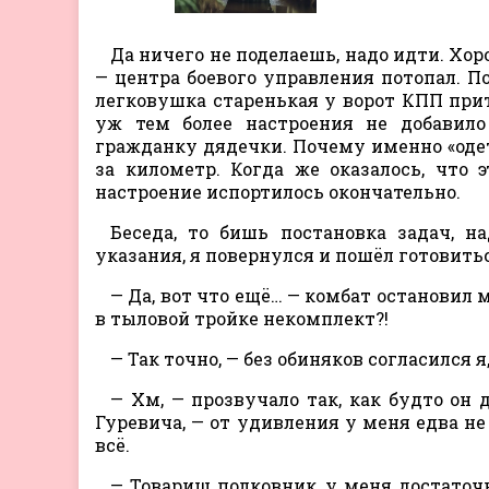
Да ничего не поделаешь, надо идти. Хор
— центра боевого управления потопал. По
легковушка старенькая у ворот КПП прит
уж тем более настроения не добавило 
гражданку дядечки. Почему именно «оде
за километр. Когда же оказалось, что 
настроение испортилось окончательно.
Беседа, то бишь постановка задач, н
указания, я повернулся и пошёл готовить
— Да, вот что ещё… — комбат остановил м
в тыловой тройке некомплект?!
— Так точно, — без обиняков согласился 
— Хм, — прозвучало так, как будто он 
Гуревича, — от удивления у меня едва не
всё.
— Товарищ полковник, у меня достаточн