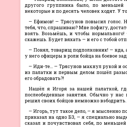
другого группника было, по меньшей 
некоторые и по десять человек ходят. У т
— Ефимов! — Трясунов повысил голос. Н
тебя, что, спрашиваю? Мне пофигу, достат
взять. Возьмёшь, и чтобы нормального! 
скажешь. Будет вякать — и его с тобой отп
— Понял, товарищ подполковник! — нда,
у него офицеры в роли бойца на боевое за
— Иди-те… — Трясунов махнул рукой и 
из палатки и первым делом пошёл разыск
его обрадовать?!
Нашёл я Игоря за нашей палаткой, гд
послеобеденные занятия. Обычно у нас 
решил своих бойцов немножко взбодрить.
— Игорь, тут такое дело, — я мысленно по
приказал на одно БЗ, — я специально выде
сказал и почувствовал себя, по меньшей