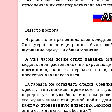
персонажи и их характеристики вымышле
Вместо пролога
Черная ночь приподняла своё холодное
Оно (утро), пока ещё раннее, было ра
шуршание одежд… и общая молитва…
А уже часом позже отряд Хаваджи Мир
моджахедов растекались по окружающ
противника, нанести стремительный,
просторах чеченского леса.
…Стараясь не оставлять следов, боеви
хребет, тянувшийся прямиком в нуж
передохнуть, и уже больше не намеревая
его ждало знамя священной войны-джих
каждую проведённую диверсию, Бакриев 
они и есть деньги… как без них?)