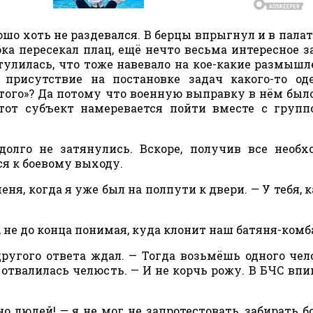
ошо хоть не раздевался. В берцы впрыгнул и в пала
ка пересекал плац, ещё нечто весьма интересное з
улилась, что тоже навевало на кое-какие размышл
присутствие на постановке задач какого-то од
того»? Да потому что военную выправку в нём был
этот субъект намеревается пойти вместе с групп
адолго не затянулись. Вскоре, получив все необ
ся к боевому выходу.
еня, когда я уже был на полпути к двери. — У тебя, к
я, не до конца понимая, куда клонит наш батяня-комб
другого ответа ждал. — Тогда возьмёшь одного чел
 отвалилась челюсть. — И не корчь рожу. В БЧС вп
о людей! — я не мог не запротестовать, забирать б