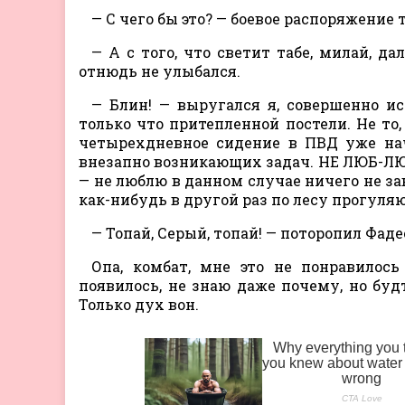
— С чего бы это? — боевое распоряжение
— А с того, что светит табе, милай, да
отнюдь не улыбался.
— Блин! — выругался я, совершенно ис
только что притепленной постели. Не то,
четырехдневное сидение в ПВД уже нач
внезапно возникающих задач. НЕ ЛЮБ-ЛЮ!
— не люблю в данном случае ничего не зав
как-нибудь в другой раз по лесу прогуляю
— Топай, Серый, топай! — поторопил Фад
Опа, комбат, мне это не понравилос
появилось, не знаю даже почему, но буд
Только дух вон.