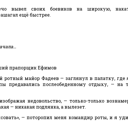
ечо вывел своих боевиков на широкую, нака
зашагал ещё быстрее.
начала…
ший прапорщик Ефимов
ой ротный майор Фадеев — заглянул в палатку, где 
пы предавались послеобеденному отдыху, — на 
изображая недовольство, — только-только вознам
акая — никакая подлянка, а вылезет.
рисовать», — поторопил меня командир роты, и я уд