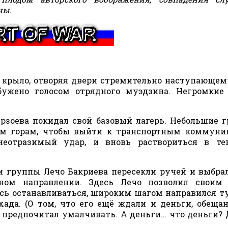
ны.
 крыло, отворяя двери стремительно наступающем
збужено голосом отрядного муэдзина. Негромкие 
зоева покидал свой базовый лагерь. Небольшие 
им горам, чтобы выйти к транспортным коммуни
 неотразимый удар, и вновь раствориться в те
ки группы Лечо Бакриева пересекли ручей и выбра
ном направлении. Здесь Лечо позволил своим
сь останавливаться, широким шагом направился ту
ада. (О том, что его ещё ждали и деньги, обеща
предпочитал умалчивать. А деньги… что деньги? 