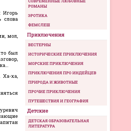
СОВРЕМЕННЫЕ ЛЮБОВНЫЕ
РОМАНЫ
н Игорь
ЭРОТИКА
ь слова
ФЕМСЛЕШ
Приключения
и, мол,
ВЕСТЕРНЫ
что был
ИСТОРИЧЕСКИЕ ПРИКЛЮЧЕНИЯ
зговор,
МОРСКИЕ ПРИКЛЮЧЕНИЯ
ока…
ПРИКЛЮЧЕНИЯ ПРО ИНДЕЙЦЕВ
 Ха-ха,
ПРИРОДА И ЖИВОТНЫЕ
ПРОЧИЕ ПРИКЛЮЧЕНИЯ
аняться
ПУТЕШЕСТВИЯ И ГЕОГРАФИЯ
Гуревич
Детские
елающие
ДЕТСКАЯ ОБРАЗОВАТЕЛЬНАЯ
капитан
ЛИТЕРАТУРА