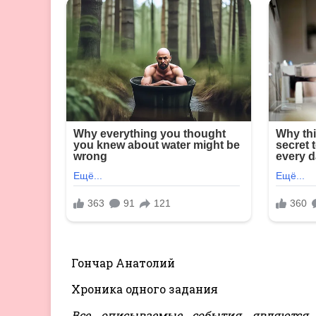
Гончар Анатолий
Хроника одного задания
Все описываемые события являются п