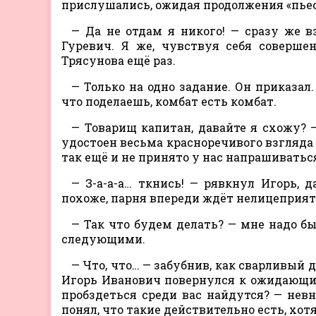
прислушались, ожидая продолжения «пье
— Да не отдам я никого! — сразу же 
Гуревич. Я же, чувствуя себя соверше
Трясунова ещё раз.
— Только на одно задание. Он приказал.
что поделаешь, комбат есть комбат.
— Товарищ капитан, давайте я схожу? 
удостоен весьма красноречивого взгляда с
так ещё и не принято у нас напрашиваться
— З-а-а-а… ткнись! — рявкнул Игорь, 
похоже, парня впереди ждёт нелицеприят
— Так что будем делать? — мне надо бы
следующими.
— Что, что… — забубнив, как сварливый
Игорь Иванович повернулся к ожидающи
пробздеться среди вас найдутся? — нев
понял, что такие действительно есть, хот