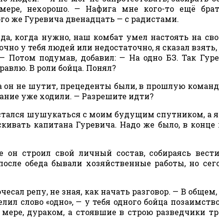
мере, нехорошо. — Нафига мне кого-то ещё бра
ого же Гуревича двенадцать — с радистами.
да, когда нужно, наш комбат умел настоять на сво
очно у тебя людей или недостаточно, я сказал взять,
— Потом подумав, добавил: — На одно БЗ. Так Гур
равлю. В роли бойца. Понял?
 а он не шутит, прецеденты были, в прошлую коман
дание уже ходили. — Разрешите идти?
остался шушукаться с моим будущим спутником, а 
ивать капитана Гуревича. Надо же было, в конце 
е он строил свой личный состав, собираясь вест
после обеда бывали хозяйственные работы, но сег
чесал репу, не зная, как начать разговор. — В общем
лил слово «одно», — у тебя одного бойца позаимство
 мере, дураком, а стоявшие в строю разведчики т