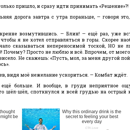
 только пришло, и сразу идти принимать «Решение»?!
льняя дорога завтра с утра пораньше, — говоря это
кренне возмутившись. — Блин! — ещё раз, уже вс
 чтобы я не хотел отправляться в горы. Скорее нао
ало сказываться непереносимой тоской, НО не 
 Почему? Просто не люблю и всё. Впрочем, от моег
исело. Не скажешь: «Пусть, мол, за меня другой пойд
сь».
еев, видя моё нежелание ускориться. — Комбат ждёт.
ь ещё больше. И вообще, в груди неприятное о
то шёл-шёл, споткнулся и всей грудью на острый 