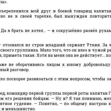
сы».
взъерепенился мой друг и боевой товарищ капита
нно не в своей тарелке, был вынужден повторит
 Да я брать не хотел… — и сокрушённо развёл рукам
— отозвался из строя младший сержант Уткин. За 
воего группника. Мало того, что он влез в чужой ра
, примета такая. Хотя на меня она не действует… п
даже не оборачиваясь лицом к юному добровольцу.
ный разговор.
ло поскорее развязаться с этим вопросом, чтобы з
 дед, командир первой группы первой роты капитан 
м его решения бойцам. — Ну и? Я так понимаю, ж
нятное гудение. — Понятно, — по общему настрою 
я и меньшинство.