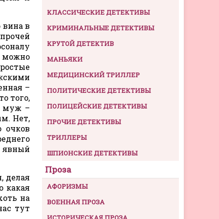
КЛАССИЧЕСКИЕ ДЕТЕКТИВЫ
 вина в
КРИМИНАЛЬНЫЕ ДЕТЕКТИВЫ
 прочей
КРУТОЙ ДЕТЕКТИВ
рсоналу
о можно
МАНЬЯКИ
простые
МЕДИЦИНСКИЙ ТРИЛЛЕР
икскими
енная –
ПОЛИТИЧЕСКИЕ ДЕТЕКТИВЫ
о того,
ПОЛИЦЕЙСКИЕ ДЕТЕКТИВЫ
и муж –
м. Нет,
ПРОЧИЕ ДЕТЕКТИВЫ
о очков
ТРИЛЛЕРЫ
реднего
– явный
ШПИОНСКИЕ ДЕТЕКТИВЫ
Проза
, делая
АФОРИЗМЫ
о какая
хоть на
ВОЕННАЯ ПРОЗА
нас тут
ИСТОРИЧЕСКАЯ ПРОЗА