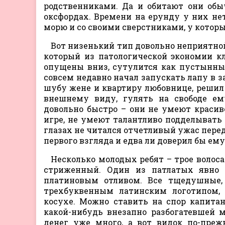
родственниками. Да и обитают они обы
оксфордах. Времени на ерунду у них не
морю и со своими сверстниками, у которы
Вот низенький тип довольно неприятной
который из патологической экономии кла
опущены вниз, сутулится как пустынны
совсем недавно начал запускать лапу в 
шубу жене и квартиру любовнице, решил
внешнему виду, гулять на свободе ем
довольно быстро – они не умеют краси
игре, не умеют талантливо подделывать
глазах не читался отчетливый ужас перед
первого взгляда и едва ли доверил бы ему
Несколько молодых ребят – трое волоса
стриженный. Один из патлатых явно 
платиновым отливом. Все тщедушные, 
трехбуквенным латинским логотипом,
косухе. Можно ставить на спор капита
какой-нибудь внезапно разбогатевшей 
денег уже много, а вот видок по-преж