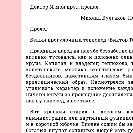
Доктор N, мой друг, пропал.
Михаил Булгаков. 
Пролог
Белый прогулочный теплоход «Виктор Т
Праздный народ на палубе беззаботно 
активно тусовался, как и положено сл
круиз. Капитан и владелец теплохода,
капитанского мостика скептически 
бездельников, наметанным глазом быв
архетипический образ. Насмотрелся з
угадывать характер и положение каждо
ничегошеньки за прошедшие десятилетия, 
шагнул вперед, и все такое...
Вот крепкий старик в дорогом кос
администрации или партийный функционе
и в короткой юбочке. Вполне сошли бы за
богатых внучат солидных людей есть де