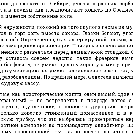
чно далековато от Сибири, учатся в разных сорб
т, а в круизы они предпочитают ходить по Среди
х имеется собственная яхта.
 наружности, похожий на того скупого гнома из му
л в торт соль вместо сахара. Глазки бегают, уго
й гриф. Определенно, бухгалтер крупной фирмы, 
закрома родной организации. Прикупив новую машин
 немного развеяться перед неминуемой отсидкой. 
у осталось совсем недолго: таких фраерков вы
во блефовать, не умеют делать хорошую мину при
 документацию, не умеют вдохновенно врать так, 
 разоблачением. По крайней мере, Федосеев вычисли
 судовую кассу.
тые, как доисторические хиппи, один лысый, один 
крашеный – не встречается в природе волос с
худые, щупленькие, в каких-то дурацких ветро
 только коротко стриженный помассивнее и в к
нскую трубку, что это выбралась проветриться в
местной компании по производству онлайн-игр. 
нему голодранский. Ну, ладно, наесть солидные