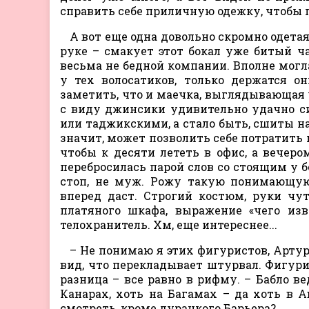
справить себе приличную одежку, чтобы п
А вот еще одна довольно скромно одета
руке – смакует этот бокал уже битый ч
весьма не бедной компании. Вполне мог
у тех волосатиков, только держатся о
заметить, что и маечка, выглядывающая у
с виду джинсики удивительно удачно с
или таджикскими, а стало быть, сшиты на
значит, может позволить себе потратить 
чтобы к десяти лететь в офис, а вечеро
перебросилась парой слов со стоящим у 
стоп, не муж. Рожу такую понимающую
вперед даст. Строгий костюм, руки чу
платяного шкафа, выражение «чего из
телохранитель. Хм, еще интереснее...
– Не понимаю я этих фигуристов, Артур
вид, что перекладывает штурвал. Фигури
разница – все равно в рифму. – Бабло ве
Канарах, хоть на Багамах – да хоть в А
смотреть, кроме дурацкого Барьера?