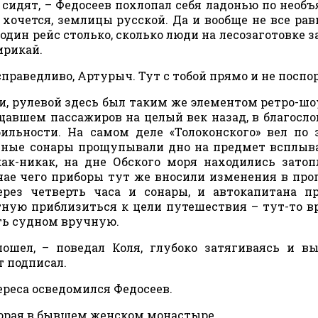
 сидят, – Федосеев похлопал себя ладонью по необ
хочется, землицы русской. Да и вообще не все равн
один рейс столько, сколько люди на лесозаготовке з
ирикай.
ы справедливо, Артурыч. Тут с тобой прямо и не поспо
и, рулевой здесь был таким же элементом ретро-шоу
ащавшем пассажиров на целый век назад, в благосл
ильности. На самом деле «Толоконского» вел по 
щные сонары прощупывали дно на предмет всплы
как-никак, на дне Обского моря находились зато
учае чего приборы тут же вносили изменения в пр
ерез четверть часа и сонары, и автокапитана п
тную приблизиться к цели путешествия – тут-то в
ть судном вручную.
ошел, – поведал Коля, глубоко затягиваясь и в
т подписал.
тереса осведомился Федосеев.
которая в бывшем женском монастыре.