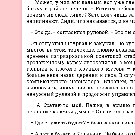
– Может, у них эти пальмы вот уже где
брюху в районе печени. – Родины небось 
почему их сюда тянет? Зато получишь за 
напиливают. Сиди, что называется, и не ч
– Это да, – согласился рулевой. – Это т
Он отпустил штурвал и закурил. По сут
многое на этом теплоходе, словно возвр
времена патриархальной советской стаб
проложенному курсу автокапитан, а мо
топляка и прочего крупного мусора – 
больше века назад деревни и леса. В сл
компьютерного навигатора. Впрочем, ч
выключить, иначе они не позволят впло
ненужный рулевой и продолжит управля
– А братан-то мой, Пашка, в армию п
неровные колечки дыма. – Опять контрак
– Где служить будет? – безо всякого ин
– А тут и будет, в Колывани. На базе, 