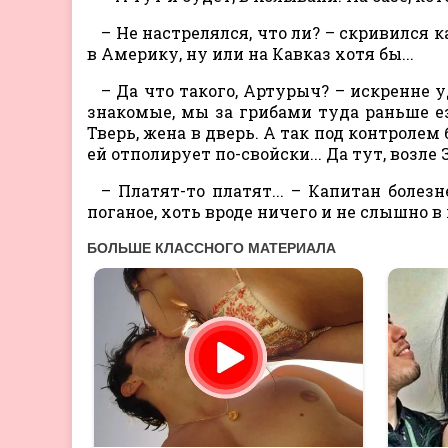
– Не настрелялся, что ли? – скривился 
в Америку, ну или на Кавказ хотя бы...
– Да что такого, Артурыч? – искренне у
знакомые, мы за грибами туда раньше е
Тверь, жена в дверь. А так под контролем
ей отполирует по-свойски... Да тут, возле
– Платят-то платят... – Капитан болез
поганое, хоть вроде ничего и не слышно 