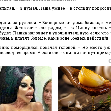
капитан. – Я думал, Паша умнее – в столицу попросит
дивился рулевой. – Во-первых, от дома близко, и ме
здили. Жена опять же рядом, ты ж Нинку знаешь 
 будет: Пашка нагрянет в увольнительную, если что,
 Зоны, и платят больше. Как в зоне боевых действий!
ненно поморщился, покачал головой. – Но место уж
в последнее время. А если опять цинки начнут прихо