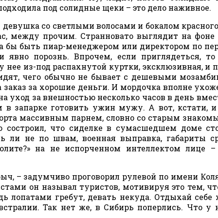
одходила под солидные щеки – это дело наживное.
я девушка со светлыми волосами и бокалом красного
ас, между прочим. Странновато выглядит на фоне
ла бы быть пиар-менеджером или директором по пе
ни явно порознь. Впрочем, если приглядеться, т
 нее из-под распахнутой куртки, эксклюзивная, и 
идят, чего обычно не бывает с дешевыми мозамб
 заказ за хорошие деньги. И мордочка вполне ухож
на уход за внешностью несколько часов в день вмест
м в запарке готовить ужин мужу. А вот, кстати, 
борта массивным парнем, словно со старым знакомы
 состроил, что сиделке в сумасшедшем доме ст
ть ли не по швам, военная выправка, габариты с
волите?» на не испорченном интеллектом лице 
ыч, – задумчиво проговорил рулевой по имени Коля
стами он называл туристов, мотивируя это тем, чт
дь лопатами гребут, девать некуда. Отдыхай себе 
встралии. Так нет же, в Сибирь поперлись. Что у 