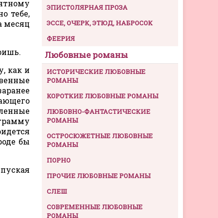
ъятному
ЭПИСТОЛЯРНАЯ ПРОЗА
о тебе,
а месяц
ЭССЕ, ОЧЕРК, ЭТЮД, НАБРОСОК
ФЕЕРИЯ
ришь.
Любовные романы
, как и
ИСТОРИЧЕСКИЕ ЛЮБОВНЫЕ
овенные
РОМАНЫ
заранее
КОРОТКИЕ ЛЮБОВНЫЕ РОМАНЫ
вающего
пленные
ЛЮБОВНО-ФАНТАСТИЧЕСКИЕ
ограмму
РОМАНЫ
ридется
ОСТРОСЮЖЕТНЫЕ ЛЮБОВНЫЕ
роде бы
РОМАНЫ
ПОРНО
ыпуская
ПРОЧИЕ ЛЮБОВНЫЕ РОМАНЫ
СЛЕШ
СОВРЕМЕННЫЕ ЛЮБОВНЫЕ
РОМАНЫ