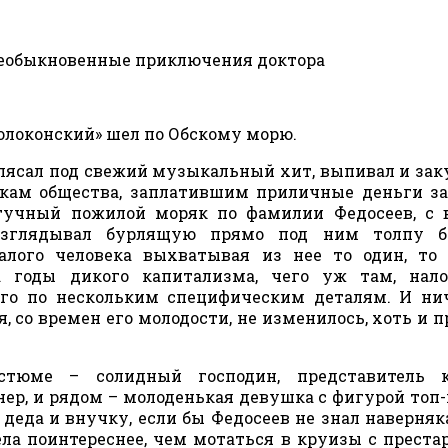
Необыкновенные приключения доктора
олоконский» шел по Обскому морю.
плясал под свежий музыкальный хит, выпивал и зак
ивкам общества, заплатившим приличные деньги з
 тучный пожилой моряк по фамилии Федосеев, с
разглядывал бурлящую прямо под ним толпу б
алого человека выхватывая из нее то один, то
а годы дикого капитализма, чего уж там, нало
го по нескольким специфическим деталям. И нич
со времен его молодости, не изменилось, хоть и п
тюме – солидный господин, представитель к
р, и рядом – молоденькая девушка с фигурой топ
 деда и внучку, если бы Федосеев не знал наверняка
ла поинтереснее, чем мотаться в круизы с прест