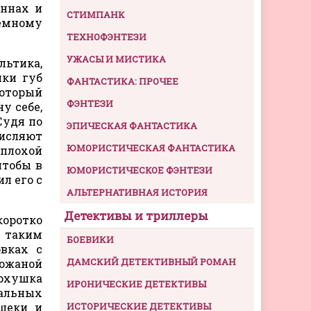
оннах и
СТИМПАНК
земному
ТЕХНОФЭНТЕЗИ
УЖАСЫ И МИСТИКА
льтика,
лки губ
ФАНТАСТИКА: ПРОЧЕЕ
который
ФЭНТЕЗИ
у себе,
Судя по
ЭПИЧЕСКАЯ ФАНТАСТИКА
числяют
ЮМОРИСТИЧЕСКАЯ ФАНТАСТИКА
 плохой
чтобы в
ЮМОРИСТИЧЕСКОЕ ФЭНТЕЗИ
л его с
АЛЬТЕРНАТИВНАЯ ИСТОРИЯ
Детективы и триллеры
коротко
 таким
БОЕВИКИ
вках с
ДАМСКИЙ ДЕТЕКТИВНЫЙ РОМАН
ожаной
ерхушка
ИРОНИЧЕСКИЕ ДЕТЕКТИВЫ
Шальных
 щеки и
ИСТОРИЧЕСКИЕ ДЕТЕКТИВЫ