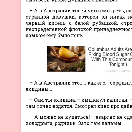
– А в Австралии твоей чего смотреть, с
странной девушки, которой он никак 
черный китель с белой рубашкой, стр
неопределенной флотской принадлежности
языком ему было лень.
– А в Австралии этот... как его... серфи
ехидины...
– Сам ты ехидина, – хмыкнул капитан. 
там точно водятся. Смотрел кино про дайв
– А можно не купаться! – азартно не сд
холодрыга, родники. Зато там пальмы...