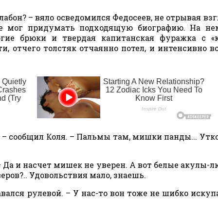
алабон? – вяло осведомился Федосеев, не отрывая взг
не мог придумать подходящую биографию. На не
огие брюки и твердая капитанская фуражка с «
, отчего толстяк отчаянно потел, и интенсивно в
нг, – сообщил Коля. – Пальмы там, мишки панды... Ут
– Да и насчет мишек не уверен. А вот белые акулы-
еров?.. Удовольствия мало, знаешь.
авался рулевой. – У нас-то вон тоже не шибко искуп