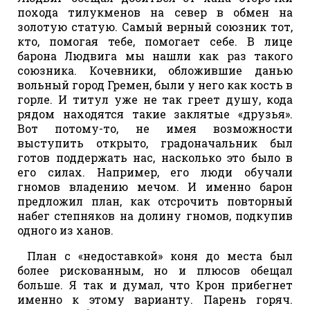
похода тилукменов на север в обмен на
золотую статую. Самый верный союзник тот,
кто, помогая тебе, помогает себе. В лице
барона Людвига мы нашли как раз такого
союзника. Кочевники, обложившие данью
вольный город Гремен, были у него как кость в
горле. И титул уже не так греет душу, кода
рядом находятся такие заклятые «друзья».
Вот потому-то, не имея возможности
выступить открыто, градоначальник был
готов поддержать нас, насколько это было в
его силах. Например, его люди обучали
гномов владению мечом. И именно барон
предложил план, как отсрочить повторный
набег степняков на долину гномов, подкупив
одного из ханов.
План с «недоставкой» коня до места был
более рискованным, но и плюсов обещал
больше. Я так и думал, что Крон прибегнет
именно к этому варианту. Парень горяч.