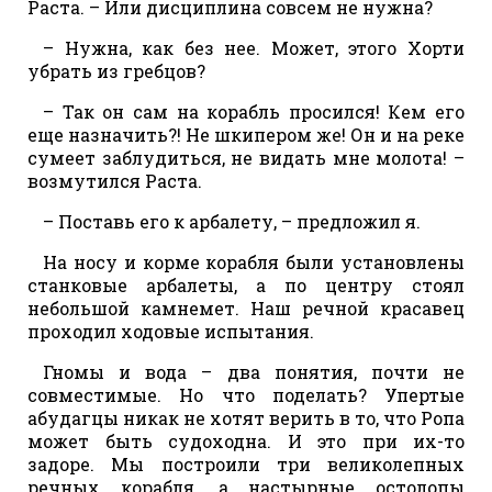
Раста. – Или дисциплина совсем не нужна?
– Нужна, как без нее. Может, этого Хорти
убрать из гребцов?
– Так он сам на корабль просился! Кем его
еще назначить?! Не шкипером же! Он и на реке
сумеет заблудиться, не видать мне молота! –
возмутился Раста.
– Поставь его к арбалету, – предложил я.
На носу и корме корабля были установлены
станковые арбалеты, а по центру стоял
небольшой камнемет. Наш речной красавец
проходил ходовые испытания.
Гномы и вода – два понятия, почти не
совместимые. Но что поделать? Упертые
абудагцы никак не хотят верить в то, что Ропа
может быть судоходна. И это при их-то
задоре. Мы построили три великолепных
речных корабля, а настырные остолопы