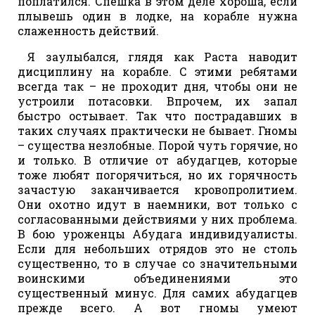
поплатился. Спешка в этом деле хороша, если
плывешь один в лодке, на корабле нужна
слаженность действий.
Я заулыбался, глядя как Раста наводит
дисциплину на корабле. С этими ребятами
всегда так – не проходит дня, чтобы они не
устроили потасовки. Впрочем, их запал
быстро остывает. Так что пострадавших в
таких случаях практически не бывает. Гномы
– существа незлобные. Порой чуть горячие, но
и только. В отличие от абудагцев, которые
тоже любят погорячиться, но их горячность
зачастую заканчивается кровопролитием.
Они охотно идут в наемники, вот только с
согласованными действиями у них проблема.
В бою уроженцы Абудага индивидуалисты.
Если для небольших отрядов это не столь
существенно, то в случае со значительными
воинскими объединениями это
существенный минус. Для самих абудагцев
прежде всего. А вот гномы умеют