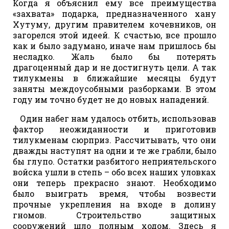
Когда я объяснил ему все преимущества
«захвата» подарка, предназначенного хану
Хутуму, другим правителем кочевников, он
загорелся этой идеей. К счастью, все прошло
как и было задумано, иначе нам пришлось бы
несладко. Жаль было бы потерять
драгоценный дар и не достигнуть цели. А так
тилукмены в ближайшие месяцы будут
заняты междоусобными разборками. В этом
году им точно будет не до новых нападений.
Один набег нам удалось отбить, использовав
фактор неожиданности и приготовив
тилукменам сюрприз. Рассчитывать, что они
дважды наступят на одни и те же грабли, было
бы глупо. Остатки разбитого неприятельского
войска ушли в степь – обо всех наших уловках
они теперь прекрасно знают. Необходимо
было выиграть время, чтобы возвести
прочные укрепления на входе в долину
гномов. Строительство защитных
сооружений шло полным ходом. Здесь я