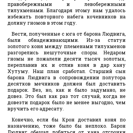
правобережными и левобережными
тилукменами. Благодаря этому нам удалось
избежать повторного набега кочевников на
долину гномов в этом году.
Вести, полученные с юга от барона Людвига,
были обнадеживающими. Из-за статуи
золотого коня между племенами тилукменов
разгорелись нешуточные споры. Недаром
гномы не пожалели десяти тысяч золотых,
переплавив их и отлив коня в дар хану
Хутуму. Наш план сработал. Старший сын
барона Людвига в сопровождении полутора
десятков мечников должен был доставить
подарок. Вез, но, как и было задумано, не
довез. Это был как раз тот случай, когда не
довезти подарок было не менее выгодно, чем
вручить его адресату.
Конечно, если бы Крон доставил коня по
назначению, тоже было бы неплохо. Барон
Людвиг обещал добиться от хана отсрочки