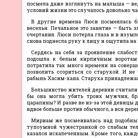
посмела даже взглянуть на малыша — вед
условий жизни это случалось довольно час
В другие времена Люси посмеялась б
веселья. Печальное это занятие — быть
очертания. Люси потерла глаза и в изум
снова поднесла руку к лицу и ощутила на щ
Сердясь на себя за проявление слабос
подошла к белым кирпичным воротам 
потратила так много времени на соверш
позволить ссориться со старухой. И не
рабынь Хасим-хана. Старуха принадлежал
Большинство жителей деревни считали
бы она могла убить троих мужчин, бра
царапины? И разве не из-за этой девицы 
вдвое больше против обычного, а вся дере
Мириам же посмеивалась над подобны
тупоумной чужестранкой со слабым тел
казался искалеченным. Кроме того, кажд