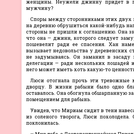
женщины. Неужели джинну придет в го
мужчину?
Споры между сторонниками этих двух 
на деревню обрушиться какой-нибудь нап
стороны не пришли к соглашению. Она з
что она — джинн, которого следует заму
пошевелит ради ее спасения. Хан наме
вызывает недовольства у деревенских с
не задумываясь. Он заманил в засаду 
делегации — ради нескольких лошадей 
него может иметь хоть какую-то ценнос
Люси отогнала прочь эти тревожные 
дворцу. В жизни рабыни было одно бл
оставалось. Она обогнула обшарпанную за
помещением для рабынь.
Увидев, что Мириам сидит в тени наве
из соленого творога, Люси похолодела.
поклонилась.
— Мир тебе, о Достопочтеннейшая Присл