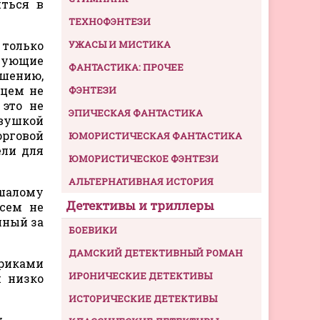
иться в
ТЕХНОФЭНТЕЗИ
 только
УЖАСЫ И МИСТИКА
ждующие
ФАНТАСТИКА: ПРОЧЕЕ
ешению,
ьцем не
ФЭНТЕЗИ
 это не
ЭПИЧЕСКАЯ ФАНТАСТИКА
евушкой
орговой
ЮМОРИСТИЧЕСКАЯ ФАНТАСТИКА
ели для
ЮМОРИСТИЧЕСКОЕ ФЭНТЕЗИ
АЛЬТЕРНАТИВНАЯ ИСТОРИЯ
шалому
Детективы и триллеры
всем не
нный за
БОЕВИКИ
ДАМСКИЙ ДЕТЕКТИВНЫЙ РОМАН
ариками
ИРОНИЧЕСКИЕ ДЕТЕКТИВЫ
и низко
ИСТОРИЧЕСКИЕ ДЕТЕКТИВЫ
.