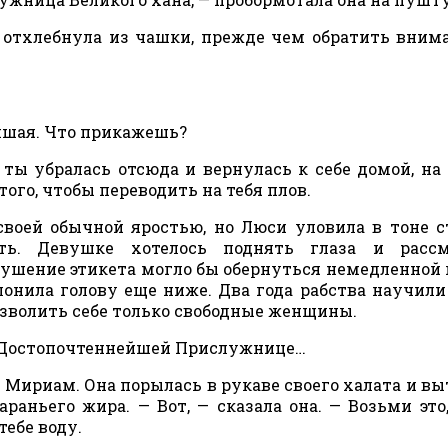
 отхлебнула из чашки, прежде чем обратить вним
йшая. Что прикажешь?
 ты убралась отсюда и вернулась к себе домой, на
ого, чтобы переводить на тебя плов.
воей обычной яростью, но Люси уловила в тоне 
ть. Девушке хотелось поднять глаза и рассм
рушение этикета могло бы обернуться немедленной 
нила голову еще ниже. Два года рабства научили 
озволить себе только свободные женщины.
ь Достопочтеннейшей Прислужнице…
а Мириам. Она порылась в рукаве своего халата и в
аньего жира. — Вот, — сказала она. — Возьми это
тебе воду.