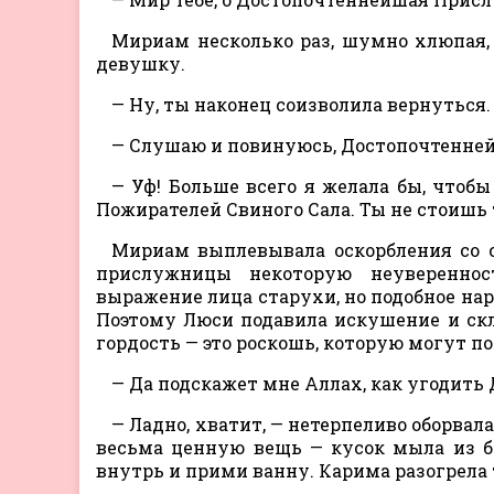
Мириам несколько раз, шумно хлюпая,
девушку.
— Ну, ты наконец соизволила вернуться.
— Слушаю и повинуюсь, Достопочтенне
— Уф! Больше всего я желала бы, чтобы
Пожирателей Свиного Сала. Ты не стоишь т
Мириам выплевывала оскорбления со с
прислужницы некоторую неувереннос
выражение лица старухи, но подобное на
Поэтому Люси подавила искушение и скло
гордость — это роскошь, которую могут п
— Да подскажет мне Аллах, как угодит
— Ладно, хватит, — нетерпеливо оборвал
весьма ценную вещь — кусок мыла из бар
внутрь и прими ванну. Карима разогрела 