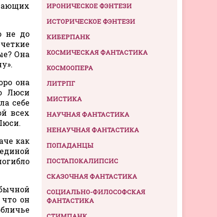
асающих
ИРОНИЧЕСКОЕ ФЭНТЕЗИ
ИСТОРИЧЕСКОЕ ФЭНТЕЗИ
о не до
КИБЕРПАНК
 четкие
КОСМИЧЕСКАЯ ФАНТАСТИКА
ые? Она
у».
КОСМООПЕРА
оро она
ЛИТРПГ
о Люси
МИСТИКА
ла себе
ой всех
НАУЧНАЯ ФАНТАСТИКА
Люси.
НЕНАУЧНАЯ ФАНТАСТИКА
аче как
ПОПАДАНЦЫ
 единой
погибло
ПОСТАПОКАЛИПСИС
СКАЗОЧНАЯ ФАНТАСТИКА
обычной
СОЦИАЛЬНО-ФИЛОСОФСКАЯ
 что он
ФАНТАСТИКА
обличье
СТИМПАНК