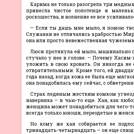
Карима не только разогрела три медных 
принесла чистое полотенце и маленьк
роскошества, и волнение ее все усиливало
— Если ты дашь мне мыло, я помою твои
Служанки не отличались храбростью Мир
она или просто невежественная чужеземка
Люси протянула ей мыло, машинально п
стучало у нее в голове. — Почему Хасим-х
уложить в свою кровать. Он никогда не 
отвратительными. Кроме того, ей двадцат
года назад, когда кожа ее была еще мягк
она понадобилась ему сейчас, с обветре
Страх ледяным жестким комком угнездил
наверняка — в чью-то еще. Хан, как люб
женщина может понадобиться для чего-то
всегда только юноши, переодетые в женск
Но кому же хан собирается ее подло
тринадцать-четырнадцать — он еще слишк