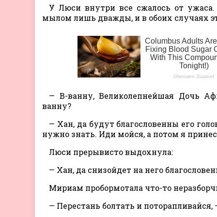
У Люси внутри все сжалось от ужаса.
мылом лишь дважды, и в обоих случаях э
— В-ванну, Великолепнейшая Дочь Аф
ванну?
— Хан, да будут благословенны его голов
нужно знать. Иди мойся, а потом я прине
Люси прерывисто выдохнула:
— Хан, да снизойдет на него благослове
Мириам пробормотала что-то неразборч
— Перестань болтать и поторапливайся, 