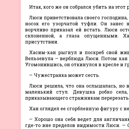
Итак, кого же он собрался убить на этот 
Люси приветствовала своего господина
носок его узорчатой туфли. Он занес 
ворчливо приказал ей встать. Люси ост
склоненной, а глаза опущенными. Х
присутствии.
Хасим-хан рыгнул и поскреб свой жив
Вельзевула — верблюда Люси. Потом хан н
Угомонившись, он откинулся в кресле и г
— Чужестранка может сесть.
Люси решила, что она ослышалась, но 
маленький стул. Девушка робко села
приказывающего стражникам перерезать е
Хан оглядел ее сгорбленную фигуру с 
— Хорошо она себя ведет для англичан
где-то вне пределов видимости Люси. — С