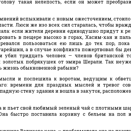
лову такая нелепость, если он может преобраз
мнений вспыхивали с новым ожесточением, стоило
асти. Люси же изо всех сил старалась, чтобы вра
нала: если жители деревни единодушно придут к р
ровать в пещере высоко в горах, Хасим-хан и пал
ревался пользоваться ею лишь до тех пор, пока
тарейшин, а в случае конфликта пожертвовал бы д
и убил тридцать человек — членов британской т
и золотых побрякушек от эмира Шерали. Так неуж
ть жизнь обыкновенной рабыни?
мысли и поспешила к воротам, ведущим к обвет
аго: времени для праздных мыслей и тревог со
падную стену здания и вошла в закуток, расположе
са и пьет свой любимый зеленый чай с плотными ш
 Она быстро поставила корзину с бельем на пол 
ужница Великого хана, — пробормотала она на пушту