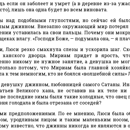
ь если он заболеет и умрет (а в деревне из-за уж
то), лишь она одна будет во всем виновата.
ы над подобными глупостями, но сейчас ей был
 злым джинном. Внезапно окружающий мир потерял
лении уставилась на свои пальцы. Почему они мокр
еках влагу. «Господи Боже, — подумала она, — я плач
ти, Люси резко смахнула слезы и ускорила шаг. Ск
ханского дворца. Мириам придет в ярость, чт
енно никому не нужное занятие, а девушка не мог
 только потому, что Мириам была главной хозяйк
а к тем немногим, кто не боялся «волшебной силы» 
 девушку джинном, любовницей самого Сатаны. Ин
тьев Великого хана, не оставив на их теле ни
две последние зимы были такие холодные, что овец 
вня голодала и была отрезана от соседей?
ми предположениями. По ее мнению, Люси была 
ом, уродливым лицом и таким маленьким носом,
ому известно, что джинны никогда не являются в 