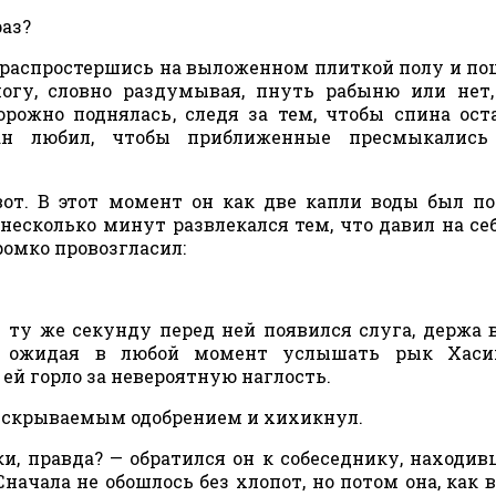
раз?
, распростершись на выложенном плиткой полу и по
ногу, словно раздумывая, пнуть рабыню или нет
орожно поднялась, следя за тем, чтобы спина ост
ан любил, чтобы приближенные пресмыкались
от. В этот момент он как две капли воды был п
есколько минут развлекался тем, что давил на себ
ромко провозгласил:
в ту же секунду перед ней появился слуга, держа 
, ожидая в любой момент услышать рык Хасим
й горло за невероятную наглость.
нескрываемым одобрением и хихикнул.
ки, правда? — обратился он к собеседнику, находи
начала не обошлось без хлопот, но потом она, как 