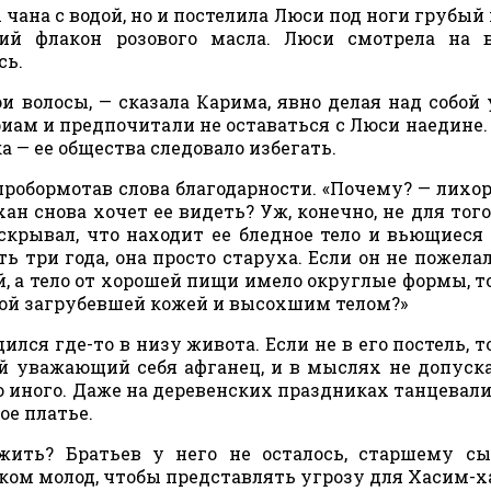
чана с водой, но и постелила Люси под ноги грубый 
ий флакон розового масла. Люси смотрела на в
сь.
 волосы, — сказала Карима, явно делая над собой 
иам и предпочитали не оставаться с Люси наедине
 — ее общества следовало избегать.
робормотав слова благодарности. «Почему? — лихо
ан снова хочет ее видеть? Уж, конечно, не для того
скрывал, что находит ее бледное тело и вьющиеся
ь три года, она просто старуха. Если он не пожелал
ой, а тело от хорошей пищи имело округлые формы, т
нной загрубевшей кожей и высохшим телом?»
ся где-то в низу живота. Если не в его постель, т
ой уважающий себя афганец, и в мыслях не допуска
 иного. Даже на деревенских праздниках танцевали
ое платье.
жить? Братьев у него не осталось, старшему с
ом молод, чтобы представлять угрозу для Хасим-х