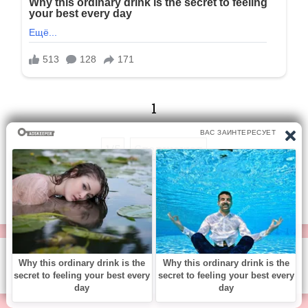
1
1/5
Следующая
Перейти на страницу:
© https://vse-knigi.org