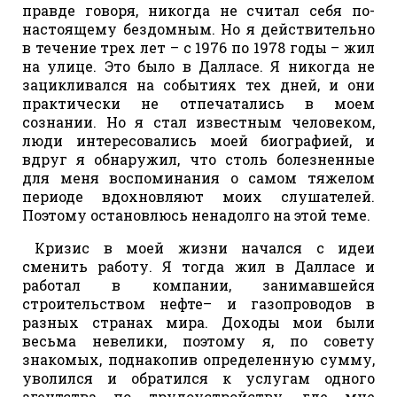
правде говоря, никогда не считал себя по-
настоящему бездомным. Но я действительно
в течение трех лет – с 1976 по 1978 годы – жил
на улице. Это было в Далласе. Я никогда не
зацикливался на событиях тех дней, и они
практически не отпечатались в моем
сознании. Но я стал известным человеком,
люди интересовались моей биографией, и
вдруг я обнаружил, что столь болезненные
для меня воспоминания о самом тяжелом
периоде вдохновляют моих слушателей.
Поэтому остановлюсь ненадолго на этой теме.
Кризис в моей жизни начался с идеи
сменить работу. Я тогда жил в Далласе и
работал в компании, занимавшейся
строительством нефте– и газопроводов в
разных странах мира. Доходы мои были
весьма невелики, поэтому я, по совету
знакомых, поднакопив определенную сумму,
уволился и обратился к услугам одного
агентства по трудоустройству, где мне