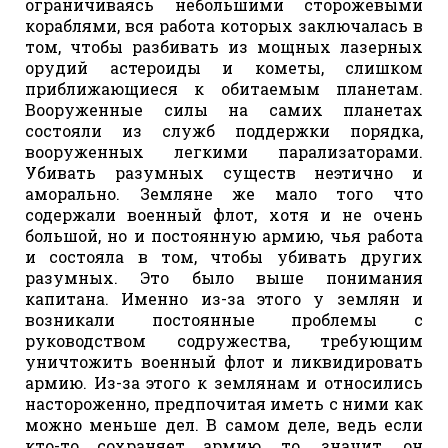
ограничиваясь небольшими сторожевыми
кораблями, вся работа которых заключалась в
том, чтобы разбивать из мощных лазерных
орудий астероиды и кометы, слишком
приближающиеся к обитаемым планетам.
Вооруженные силы на самих планетах
состояли из служб поддержки порядка,
вооруженных легкими парализаторами.
Убивать разумных существ неэтично и
аморально. Земляне же мало того что
содержали военный флот, хотя и не очень
большой, но и постоянную армию, чья работа
и состояла в том, чтобы убивать других
разумных. Это было выше понимания
капитана. Именно из-за этого у землян и
возникали постоянные проблемы с
руководством содружества, требующим
уничтожить военный флот и ликвидировать
армию. Из-за этого к землянам и относились
настороженно, предпочитая иметь с ними как
можно меньше дел. В самом деле, ведь если
кто-то сохраняет армию, то, значит, он