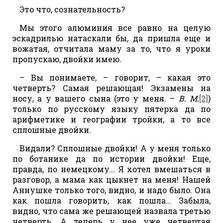
Это что, сознательность?
Мы этого алюминия все равно на целую
эскадрилью натаскали бы, да пришла еще и
вожатая, отчитала маму за то, что я уроки
пропускаю, двойки имею.
– Вы понимаете, – говорит, – какая это
четверть? Самая решающая! Экзамены на
носу, а у вашего сына (это у меня. –
В. М.
[2]
)
только по русскому языку пятерка да по
арифметике и географии тройки, а то все
сплошные двойки.
Видали? Сплошные двойки! А у меня только
по ботанике да по истории двойки! Еще,
правда, по немецкому… Я хотел вмешаться в
разговор, а мама как цыкнет на меня! Нашей
Аннушке только того, видно, и надо было. Она
как пошла говорить, как пошла… Забыла,
видно, что сама же решающей назвала третью
четверть. А теперь у нее уже четвертая