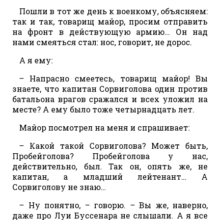
Пошли в тот же день к военкому, объясняем:
так и так, товарищ майор, просим отправить
на фронт в действующую армию… Он над
нами смеяться стал: нос, говорит, не дорос.
А я ему:
– Напрасно смеетесь, товарищ майор! Вы
знаете, что капитан Сорвиголова один против
батальона врагов сражался и всех уложил на
месте? А ему было тоже четырнадцать лет.
Майор посмотрел на меня и спрашивает:
– Какой такой Сорвиголова? Может быть,
Пробейголова? Пробейголова у нас,
действительно, был. Так он, опять же, не
капитан, а младший лейтенант… А
Сорвиголову не знаю…
– Ну понятно, – говорю. – Вы же, наверно,
даже про Луи Буссенара не слышали. А я все