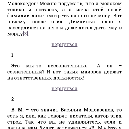
Молокоедов! Можно подумать, что я молоком
только и питаюсь, а я из-за этой своей
фамилии даже смотреть на него не могу. Вот
почему после этих Димкиных слов я
рассердился на него и даже хотел дать ему в
морду
[3]
.
вернуться
1
Это мы-то несознательные… А он –
сознательный? И вот таких майоров держат
на ответственных должностях!
вернуться
2
В. М.
– это значит Василий Молокоедов, то
есть я, или, как говорят писатели, автор этих
строк. Так что вы не удивляйтесь, если и
дальше вам будет встречаться «В. М.» (это я