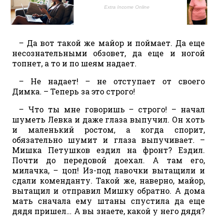
– Да вот такой же майор и поймает. Да еще
несознательными обзовет, да еще и ногой
топнет, а то и по шеям надает.
– Не надает! – не отступает от своего
Димка. – Теперь за это строго!
– Что ты мне говоришь – строго! – начал
шуметь Левка и даже глаза выпучил. Он хоть
и маленький ростом, а когда спорит,
обязательно шумит и глаза выпучивает. –
Мишка Петушков ездил на фронт? Ездил.
Почти до передовой доехал. А там его,
милачкa, – цоп! Из-под лавочки вытащили и
сдали коменданту. Такой же, наверно, майор,
вытащил и отправил Мишку обратно. А дома
мать сначала ему штаны спустила да еще
дядя пришел… А вы знаете, какой у него дядя?