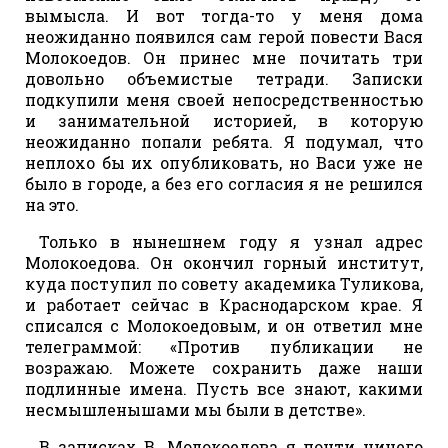
вымысла. И вот тогда-то у меня дома
неожиданно появился сам герой повести Вася
Молокоедов. Он принес мне почитать три
довольно объемистые тетради. Записки
подкупили меня своей непосредственностью
и занимательной историей, в которую
неожиданно попали ребята. Я подумал, что
неплохо бы их опубликовать, но Васи уже не
было в городе, а без его согласия я не решился
на это.
Только в нынешнем году я узнал адрес
Молокоедова. Он окончил горный институт,
куда поступил по совету академика Туликова,
и работает сейчас в Краснодарском крае. Я
списался с Молокоедовым, и он ответил мне
телеграммой: «Против публикации не
возражаю. Можете сохранить даже наши
подлинные имена. Пусть все знают, какими
несмышленышами мы были в детстве».
В записках В. Молокоедова я почти ничего