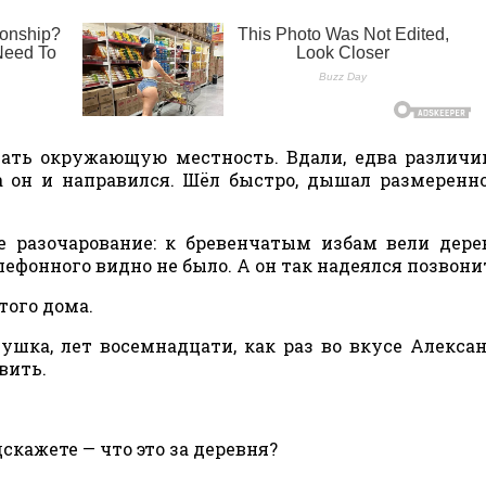
вать окружающую местность. Вдали, едва различ
а он и направился. Шёл быстро, дышал размеренно
е разочарование: к бревенчатым избам вели дер
ефонного видно не было. А он так надеялся позвони
того дома.
ушка, лет восемнадцати, как раз во вкусе Алексан
овить.
скажете — что это за деревня?