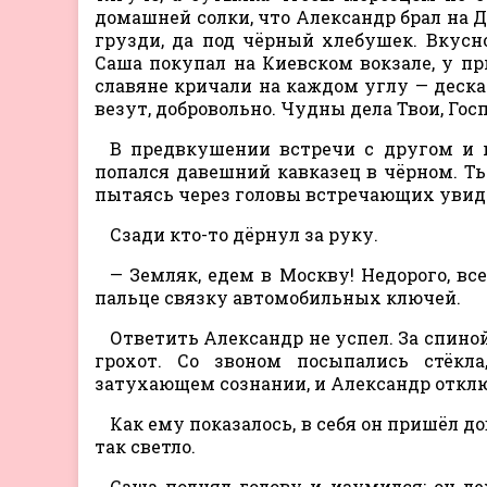
домашней солки, что Александр брал на 
грузди, да под чёрный хлебушек. Вкусн
Саша покупал на Киевском вокзале, у п
славяне кричали на каждом углу — дескат
везут, добровольно. Чудны дела Твои, Гос
В предвкушении встречи с другом и п
попался давешний кавказец в чёрном. Ть
пытаясь через головы встречающих увид
Сзади кто-то дёрнул за руку.
— Земляк, едем в Москву! Недорого, вс
пальце связку автомобильных ключей.
Ответить Александр не успел. За спино
грохот. Со звоном посыпались стёкла
затухающем сознании, и Александр откл
Как ему показалось, в себя он пришёл д
так светло.
Саша поднял голову и изумился: он ле