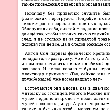
также проведения диверсий и организаци
Поначалу без привычки служить было
физических перегрузок. Попробуй выпо
километров на сорок с полной выкладкой
Обнаружили себя, считай — задание пров
да ещё так, чтобы веточку какую случайно
след, и не столько из-за примятой травы
подорвутся не все. Да и следов меньше ос
Антон был парнем физически крепким,
ненадолго, то разгрузку. Но и Антону с 
и помогал сочинять письма любимой де
разговор. И писал коряво — буквы нер
Александр прикинул: «Так, сейчас мне 
дружбе нашей уже восемнадцать лет».
Встречаются они иногда, раз в два-три
Антошку со столицей. Много в Москве инт
музей недавно открылся — после затяжно
музей восковых фигур. А уж вечерком — 
тягуче, а бутылка чтобы морозцем по с