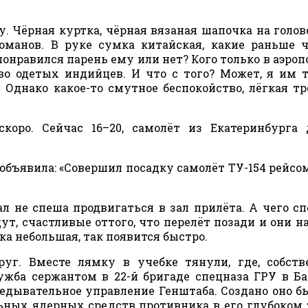
. Чёрная куртка, чёрная вязаная шапочка на голове
команов. В руке сумка китайская, какие раньше 
 понравился парень ему или нет? Кого только в аэроп
во одетых индийцев. И что с того? Может, я им 
Однако какое-то смутное беспокойство, лёгкая тр
коро. Сейчас 16–20, самолёт из Екатеринбурга
объявила: «Совершил посадку самолёт ТУ-154 рейсом
л не спеша продвигаться в зал прилёта. А чего с
т, счастливые оттого, что перелёт позади и они на
ка небольшая, так появится быстро.
уг. Вместе лямку в учебке тянули, где, собств
жба сержантом в 22-й бригаде спецназа ГРУ в Ба
зведывательное управление Генштаба. Создано оно б
ных ядерных средств противника в его глубоком 