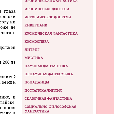
ИРОНИЧЕСКАЯ ФАНТАСТИКА
ИРОНИЧЕСКОЕ ФЭНТЕЗИ
, глаза
челноки
ИСТОРИЧЕСКОЕ ФЭНТЕЗИ
орту ни
КИБЕРПАНК
тоже не
евога в
КОСМИЧЕСКАЯ ФАНТАСТИКА
КОСМООПЕРА
 должен
ЛИТРПГ
МИСТИКА
 268 из
НАУЧНАЯ ФАНТАСТИКА
НЕНАУЧНАЯ ФАНТАСТИКА
пешить?
 земле,
ПОПАДАНЦЫ
ПОСТАПОКАЛИПСИС
енно, и
СКАЗОЧНАЯ ФАНТАСТИКА
тайске.
СОЦИАЛЬНО-ФИЛОСОФСКАЯ
ыло для
ФАНТАСТИКА
тылу, а