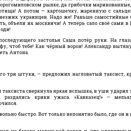
Дорогомиловском рынке, да грибочки маринованные
отища! А потом — картошечку, жаренную с сальце
риезжих украинцев. Надо же! Раньше самостийные 
ь, объели их москвичи! А теперь сало своё сами в
поди!
оследующего застолья Саша потёр руки. На глаз
фу, чтоб тебе! Как чёрный ворон! Александр вытян
еть Антона.
его три штуки, — предложил нагловатый таксист, к
й таксиста сверкнула яркая вспышка, в уши ударил
, раздались крики ужаса. «Кавказец!» — мельк
ючился.
овольно быстро. Вот только непонятно было, где он и
жал на берегу маленькой речки и, что удивительн