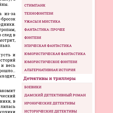
йны.
СТИМПАНК
 из-за
ТЕХНОФЭНТЕЗИ
-бросок
УЖАСЫ И МИСТИКА
едники.
тропам,
ФАНТАСТИКА: ПРОЧЕЕ
 след в
ФЭНТЕЗИ
мотрит,
лько.
ЭПИЧЕСКАЯ ФАНТАСТИКА
ЮМОРИСТИЧЕСКАЯ ФАНТАСТИКА
пусть и
историй
ЮМОРИСТИЧЕСКОЕ ФЭНТЕЗИ
 и весь
АЛЬТЕРНАТИВНАЯ ИСТОРИЯ
прошло…
ыходит,
Детективы и триллеры
БОЕВИКИ
накомит
ДАМСКИЙ ДЕТЕКТИВНЫЙ РОМАН
ический
ники, в
ИРОНИЧЕСКИЕ ДЕТЕКТИВЫ
 лилась
гурчики
ИСТОРИЧЕСКИЕ ДЕТЕКТИВЫ