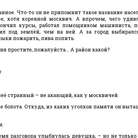
ное. Что-то он не припомнит такое название насе
е, хотя коренной москвич. А впрочем, чего удив
кончил курсы, работал помощником машиниста, 
л под землёй, чем на ней. А за город выбиралс
лыки пожарить, пива попить.
меня простите, пожалуйста… А район какой?
?
 неё странный — не акающий, как у москвичей.
е болота. Откуда, из каких уголков памяти он выта
н.
емя разговора улыбнулась девушка, — но не только 