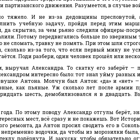
и партизанского движения. Разумеется, в случае во
 тяжело. И не из-за дедовщины пресловутой, а
лнить учебную задачу, пройдя перед этим марш
, да скрытно, за чем рьяно следили офицеры-поср
алили. Потому передвигались больше по звериным 
 не сломать, травку не помять. При этом шли строго
, сколько из-за того, что если первый мину не ус
таётся. Поди разбери, один человек прошёл или неско
 выручал Александра. То скатку его заберёт — 
Александром интересно было: тот знал уйму разных 
вушке Антона. Молчун был Антон: «да» и «нет» —
овные, как пьяные. Уж сколько лет после армии 
тридцать шесть, демобилизовался я в двадцать. В
 года. По этому поводу Александр отгулы берёт, з
ересных мест, всё сразу и не покажешь. Вот Истор
го ремонта, да Антон просил сводить его в Соколь
непременно водочки, да чтобы из морозилки была,
теклу подёрнута. И закуска: чтобы обязательно о