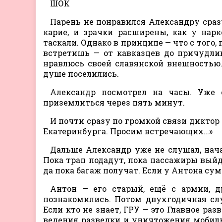
ШОК
Парень не понравился Александру сразу
карие, и зрачки расширены, как у нар
таскали. Однако в принципе — что с того,
встретишь — от кавказцев до причудли
нравлюсь своей славянской внешностью. 
душе поселились.
Александр посмотрел на часы. Уже с
приземлиться через пять минут.
И почти сразу по громкой связи диктор 
Екатеринбурга. Просим встречающих…»
Дальше Александр уже не слушал, нача
Пока трап подадут, пока пассажиры выйду
да пока багаж получат. Если у Антона сум
Антон — его старый, ещё с армии, др
познакомились. Потом двухгодичная слу
Если кто не знает, ГРУ — это Главное ра
ведения разведки и уничтожения мобиль