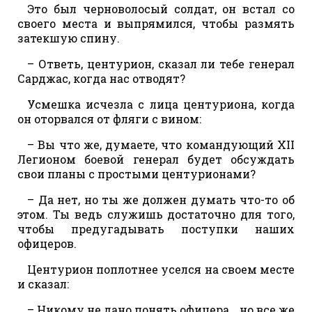
Это был черноволосый солдат, он встал со
своего места и выпрямился, чтобы размять
затекшую спину.
– Ответь, центурион, сказал ли тебе генерал
Сарджас, когда нас отводят?
Усмешка исчезла с лица центуриона, когда
он оторвался от фляги с вином:
– Вы что же, думаете, что командующий XII
Легионом боевой генерал будет обсуждать
свои планы с простыми центурионами?
– Да нет, но ты же должен думать что-то об
этом. Ты ведь служишь достаточно для того,
чтобы предугадывать поступки наших
офицеров.
Центурион поплотнее уселся на своем месте
и сказал:
– Никому не дано понять офицера… но все же