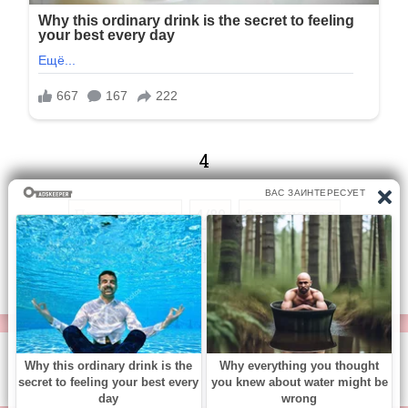
4
Предыдущая
4/80
Следующая
Перейти на страницу:
© https://vse-knigi.org