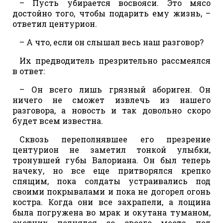
– Пусть убирается восвояси. Это мясо
достойно того, чтобы подарить ему жизнь, –
ответил центурион.
– А что, если он слышал весь наш разговор?
Их предводитель презрительно рассмеялся
в ответ:
– Он всего лишь грязный абориген. Он
ничего не сможет извлечь из нашего
разговора, а новость и так довольно скоро
будет всем известна.
Сквозь переполнявшее его презрение
центурион не заметил тонкой улыбки,
тронувшей губы Валориана. Он был теперь
начеку, но все еще притворялся крепко
спящим, пока солдаты устраивались под
своими покрывалами и пока не догорел огонь
костра. Когда они все захрапели, а лощина
была погружена во мрак и окутана туманом,
охотник поднялся со своего места под