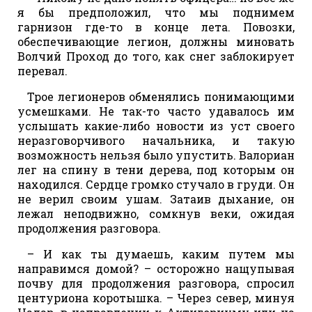
я бы предположил, что мы поднимем
гарнизон где-то в конце лета. Повозки,
обеспечивающие легион, должны миновать
Волчий Проход до того, как снег заблокирует
перевал.
Трое легионеров обменялись понимающими
усмешками. Не так-то часто удавалось им
услышать какие-либо новости из уст своего
неразговорчивого начальника, и такую
возможность нельзя было упустить. Валориан
лег на спину в тени дерева, под которым он
находился. Сердце громко стучало в груди. Он
не верил своим ушам. Затаив дыхание, он
лежал неподвижно, сомкнув веки, ожидая
продолжения разговора.
– И как ты думаешь, каким путем мы
направимся домой? – осторожно нащупывая
почву для продолжения разговора, спросил
центуриона коротышка. – Через север, минуя