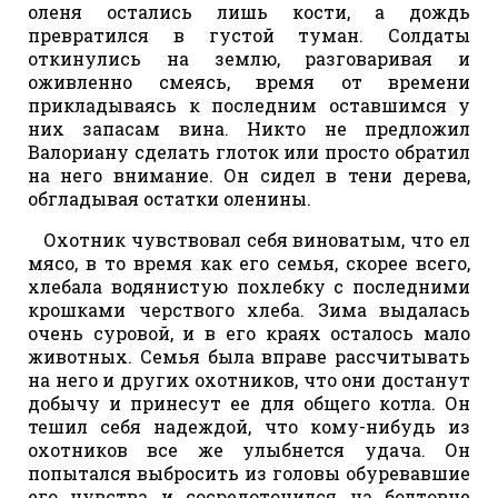
оленя остались лишь кости, а дождь
превратился в густой туман. Солдаты
откинулись на землю, разговаривая и
оживленно смеясь, время от времени
прикладываясь к последним оставшимся у
них запасам вина. Никто не предложил
Валориану сделать глоток или просто обратил
на него внимание. Он сидел в тени дерева,
обгладывая остатки оленины.
Охотник чувствовал себя виноватым, что ел
мясо, в то время как его семья, скорее всего,
хлебала водянистую похлебку с последними
крошками черствого хлеба. Зима выдалась
очень суровой, и в его краях осталось мало
животных. Семья была вправе рассчитывать
на него и других охотников, что они достанут
добычу и принесут ее для общего котла. Он
тешил себя надеждой, что кому-нибудь из
охотников все же улыбнется удача. Он
попытался выбросить из головы обуревавшие
его чувства и сосредоточился на болтовне