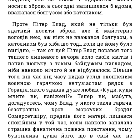
носити зброю, а сьогодні залишилася б вдома,
вважалася боягузом або католиком.
Проте Пітер Блад, який не тільки був
здатний носити зброю, але й майстерно
володів нею, аж ніяк не вважався боягузом, а
католиком був хіба що тоді, коли це йому було
вигідно, — так от цей Пітер Блад порався того
теплого липневого вечора коло своїх квітів і
палив люльку з таким байдужим виглядом,
ніби навколо нічого й не відбувалося. Більше
того, він час від часу кидав услід охопленим
воєнною гарячкою ентузіастам рядок з
Горація, якого здавна дуже любив: «Куди, куди
мчите ви, навіжені?» Тепер ви, мабуть,
догадуєтесь, чому Блад, у якого текла гаряча,
безстрашна кров морських бродяг
Сомерсетшіру, предків його матері, лишався
спокійним у той час, коли навколо запалала
страшна фанатична пожежа повстання, чому
бунтівлива душа його, що в свій час не