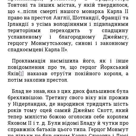
Тонтоні та інших містах, у якій твердилося,
що «…після смерті нашого монарха Карла II
право на престол Англії, Шотландії, Франції та
Ірландії з усіма володіннями і підвладними
територіями переходить у спадщину
уславленому і благородному Джеймсу,
герцогу Монмутському, синові і законному
спадкоємцеві Карла II».
Прокламація насмішила його, як і інше
повідомлення про те, що герцог Йоркський
Яків
[1]
наказав отруїти покійного короля, а
потім захопив престол.
Блад не знав, яка з цих двох фальшивок була
брехливішою. Третину свого віку він прожив
у Нідерландах, де народився тридцять шість
років тому оцей самий Джеймс Скотт, який
тепер милістю божою оголосив себе королем
Яковом II і т. д. Були відомі Бладу й чутки про
справжніх батьків цього типа. Герцог Монмут
не тільки не був сином Карла Стюарта і Люсі