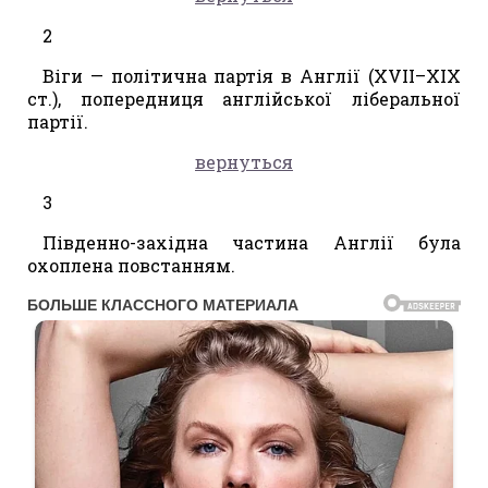
2
Віги — політична партія в Англії (XVII–XIX
ст.), попередниця англійської ліберальної
партії.
вернуться
3
Південно-західна частина Англії була
охоплена повстанням.