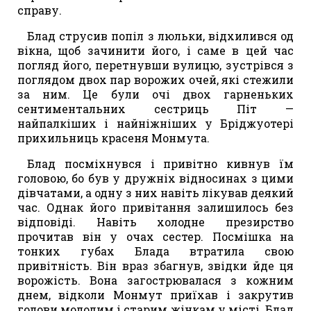
справу.
Блад струсив попіл з люльки, відхилився од
вікна, щоб зачинити його, і саме в цей час
погляд його, перетнувши вулицю, зустрівся з
поглядом двох пар ворожих очей, які стежили
за ним. Це були очі двох гарненьких
сентиментальних сестриць Піт —
найпалкіших і найніжніших у Бріджуотері
прихильниць красеня Монмута.
Блад посміхнувся і привітно кивнув їм
головою, бо був у дружніх відносинах з цими
дівчатами, а одну з них навіть лікував деякий
час. Однак його привітання залишилось без
відповіді. Навіть холодне презирство
прочитав він у очах сестер. Посмішка на
тонких губах Блада втратила свою
привітність. Він враз збагнув, звідки йде ця
ворожість. Вона загострювалася з кожним
днем, відколи Монмут приїхав і закрутив
голови молодим і старим жінкам у місті. Блад