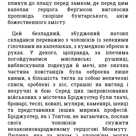
плинув до плацу перед замком, де перед цим
капелан герцога Фергюсон виголосив
проповідь скоріше бунтарського, аніж
божественного змісту.
Цей безладний, збуджений натовп
складався переважно з чоловіків із зеленими
гілочками на капелюхах, з кумедною зброєю в
руках. У декого, щоправда, за плечима
погойдувалися мисливські рушниці,
виблискували подекуди й мечі, але значна
частина повстанців була озброєна лише
киями, а більшість тягла за собою величезні
списи, зроблені з кіс, страшні на вигляд і
незручні в бою. Серед цих імпровізованих
військових з містечка Бріджуотер були ткачі,
броварі, теслі, ковалі, муляри, каменярі, шевці
та представники інших мирних професій.
Бріджуотер, як і Тонтон, не вагаючись, послав
своїх чоловіків служити
незаконнонародженому герцогові Монмуту.
Людина, яка за віком і здоров'ям могла