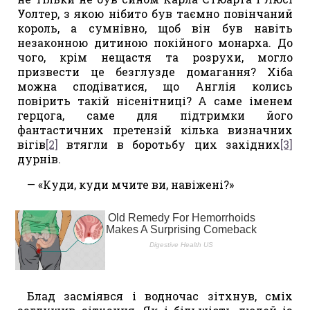
Уолтер, з якою нібито був таємно повінчаний
король, а сумнівно, щоб він був навіть
незаконною дитиною покійного монарха. До
чого, крім нещастя та розрухи, могло
призвести це безглузде домагання? Хіба
можна сподіватися, що Англія колись
повірить такій нісенітниці? А саме іменем
герцога, саме для підтримки його
фантастичних претензій кілька визначних
вігів
[2]
втягли в боротьбу цих західних
[3]
дурнів.
— «Куди, куди мчите ви, навіжені?»
Блад засміявся і водночас зітхнув, сміх