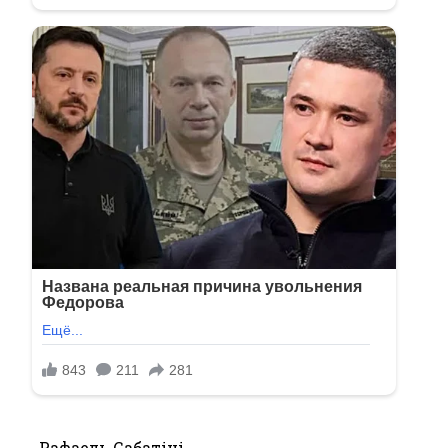
Рафаель Сабатіні