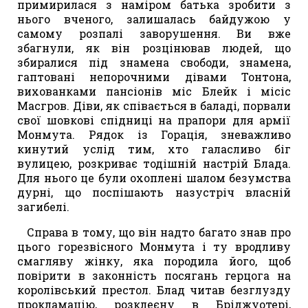
примирилася з наміром батька зробити з
нього вченого, залишалась байдужою у
самому розпалі заворушення. Ви вже
збагнули, як він розцінював людей, що
збиралися під знамена свободи, знамена,
гаптовані непорочними дівами Тонтона,
вихованками пансіонів міс Блейк і місіс
Масгров. Діви, як співається в баладі, порвали
свої шовкові спідниці на прапори для армії
Монмута. Рядок із Горація, зневажливо
кинутий услід тим, хто галасливо біг
вулицею, розкриває тодішній настрій Блада.
Для нього це були охоплені шалом безумства
дурні, що поспішають назустріч власній
загибелі.
Справа в тому, що він надто багато знав про
цього горезвісного Монмута і ту вродливу
смагляву жінку, яка породила його, щоб
повірити в законність посягань герцога на
королівський престол. Блад читав безглузду
прокламацію, розклеєну в Бріджуотері,