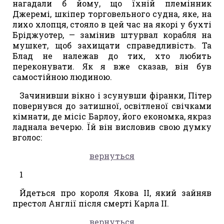
нагадали б йому, що їхній племінник
Джеремі, шкіпер торговельного судна, яке, на
лихо хлопця, стояло в цей час на якорі у бухті
Бріджуотер, — замінив штурвал корабля на
мушкет, щоб захищати справедливість. Та
Блад не належав до тих, хто любить
переконувати. Як я вже сказав, він був
самостійною людиною.
Зачинивши вікно і зсунувши фіранки, Пітер
повернувся до затишної, освітленої свічками
кімнати, де місіс Барлоу, його економка, якраз
ладнала вечерю. Їй він висловив свою думку
вголос:
вернуться
1
Йдеться про короля Якова II, який зайняв
престол Англії після смерті Карла II.
вернуться