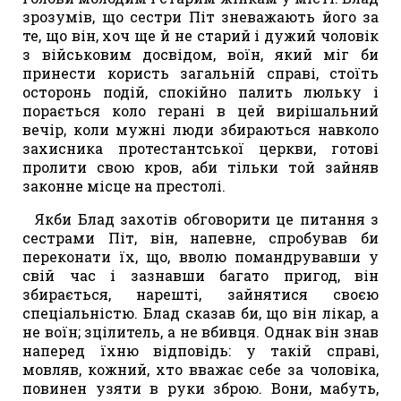
зрозумів, що сестри Піт зневажають його за
те, що він, хоч ще й не старий і дужий чоловік
з військовим досвідом, воїн, який міг би
принести користь загальній справі, стоїть
осторонь подій, спокійно палить люльку і
порається коло герані в цей вирішальний
вечір, коли мужні люди збираються навколо
захисника протестантської церкви, готові
пролити свою кров, аби тільки той зайняв
законне місце на престолі.
Якби Блад захотів обговорити це питання з
сестрами Піт, він, напевне, спробував би
переконати їх, що, вволю помандрувавши у
свій час і зазнавши багато пригод, він
збирається, нарешті, зайнятися своєю
спеціальністю. Блад сказав би, що він лікар, а
не воїн; зцілитель, а не вбивця. Однак він знав
наперед їхню відповідь: у такій справі,
мовляв, кожний, хто вважає себе за чоловіка,
повинен узяти в руки зброю. Вони, мабуть,