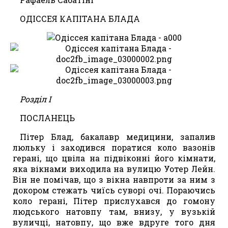
ОДІССЕЯ КАПІТАНА БЛАДА
Розділ І
ПОСЛАНЕЦЬ
Пітер Блад, бакалавр медицини, запалив
люльку і заходився поратися коло вазонів
герані, що цвіла на підвіконні його кімнати,
яка вікнами виходила на вулицю Уотер Лейн.
Він не помічав, що з вікна навпроти за ним з
докором стежать чиїсь суворі очі. Пораючись
коло герані, Пітер прислухався до гомону
людського натовпу там, внизу, у вузькій
вуличці, натовпу, що вже вдруге того дня