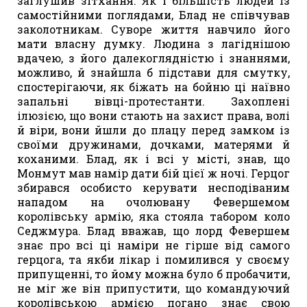
заглушив зітхання. Як і більшість людей із
самостійними поглядами, Блад не співчував
заколотникам. Суворе життя навчило його
мати власну думку. Людина з лагіднішою
вдачею, з його далекоглядністю і знаннями,
можливо, й знайшла б підстави для смутку,
спостерігаючи, як біжать на бойню ці наївно
запальні вівці-протестанти. Захоплені
ілюзією, що вони стають на захист права, волі
й віри, вони йшли до плацу перед замком із
своїми дружинами, дочками, матерями й
коханими. Блад, як і всі у місті, знав, що
Монмут мав намір дати бій цієї ж ночі. Герцог
збирався особисто керувати несподіваним
нападом на очолювану Февершемом
королівську армію, яка стояла табором коло
Седжмура. Блад вважав, що лорд Февершем
знає про всі ці наміри не гірше від самого
герцога, та якби лікар і помилився у своєму
припущенні, то йому можна було б пробачити,
не міг же він припустити, що командуючий
королівською армією погано знає свою