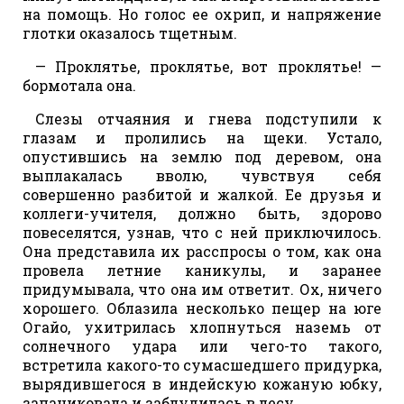
на помощь. Но голос ее охрип, и напряжение
глотки оказалось тщетным.
— Проклятье, проклятье, вот проклятье! —
бормотала она.
Слезы отчаяния и гнева подступили к
глазам и пролились на щеки. Устало,
опустившись на землю под деревом, она
выплакалась вволю, чувствуя себя
совершенно разбитой и жалкой. Ее друзья и
коллеги-учителя, должно быть, здорово
повеселятся, узнав, что с ней приключилось.
Она представила их расспросы о том, как она
провела летние каникулы, и заранее
придумывала, что она им ответит. Ох, ничего
хорошего. Облазила несколько пещер на юге
Огайо, ухитрилась хлопнуться наземь от
солнечного удара или чего-то такого,
встретила какого-то сумасшедшего придурка,
вырядившегося в индейскую кожаную юбку,
запаниковала и заблудилась в лесу.