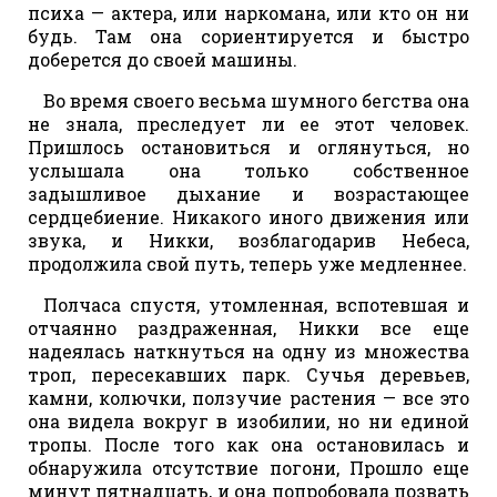
психа — актера, или наркомана, или кто он ни
будь. Там она сориентируется и быстро
доберется до своей машины.
Во время своего весьма шумного бегства она
не знала, преследует ли ее этот человек.
Пришлось остановиться и оглянуться, но
услышала она только собственное
задышливое дыхание и возрастающее
сердцебиение. Никакого иного движения или
звука, и Никки, возблагодарив Небеса,
продолжила свой путь, теперь уже медленнее.
Полчаса спустя, утомленная, вспотевшая и
отчаянно раздраженная, Никки все еще
надеялась наткнуться на одну из множества
троп, пересекавших парк. Сучья деревьев,
камни, колючки, ползучие растения — все это
она видела вокруг в изобилии, но ни единой
тропы. После того как она остановилась и
обнаружила отсутствие погони, Прошло еще
минут пятнадцать, и она попробовала позвать