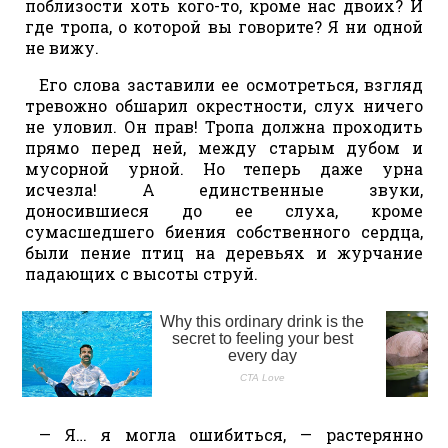
поблизости хоть кого-то, кроме нас двоих? И
где тропа, о которой вы говорите? Я ни одной
не вижу.
Его слова заставили ее осмотреться, взгляд
тревожно обшарил окрестности, слух ничего
не уловил. Он прав! Тропа должна проходить
прямо перед ней, между старым дубом и
мусорной урной. Но теперь даже урна
исчезла! А единственные звуки,
доносившиеся до ее слуха, кроме
сумасшедшего биения собственного сердца,
были пение птиц на деревьях и журчание
падающих с высоты струй.
— Я… я могла ошибиться, — растерянно