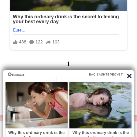
1
1/12
Следующая
Перейти на страницу:
© https://vse-knigi.org