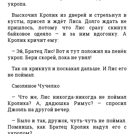
укропа.
Выскочил Кролик из дверей и стрельнул в
кусты, присел и ждёт Лиса. Долго ждать не
пришлось, потому что Лис сразу скинул
байковое одеяло — и за ним вдогонку. А
Кролик кричит ему:
— Эй, Братец Лис! Вот я тут положил на пенёк
укроп. Бери скорей, пока не увял!
Так он крикнул и поскакал дальше. И Лис его
не поймал.
Смоляное Чучелко
— Что же, Лис никогда-никогда не поймал
Кролика? А, дядюшка Римус? — спросил
Джоэль на другой вечер.
— Было и так, дружок, чуть-чуть не поймал.
Помнишь, как Братец Кролик надул его с
укропом?