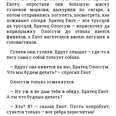
Еноту; опростали они большую миску
тушеной моркови, выкурили по сигаре, а
потом отправились погулять, посмотреть, как
поживают соседи. Братец Енот — все трусцой
да трусцой, Братец Опоссум — вприскочку да
вприпрыжку. Опоссум до отвала наелся
фиников, а Енот наглотался вволю лягушек и
головастиков.
Гуляли они, гуляли. Вдруг слышат — где-то в
лесу сама с собой толкует собака.
— Вдруг она кинется на нас, Братец Опоссум.
Что мы будем делать? — спросил Енот.
Опоссум только усмехнулся:
— Ну уж я не дам тебя в обиду, Братец Енот.
А ты что будешь делать?
— Кто? Я? — сказал Енот. Пусть попробует,
сунется только — все ребра пересчитаю!