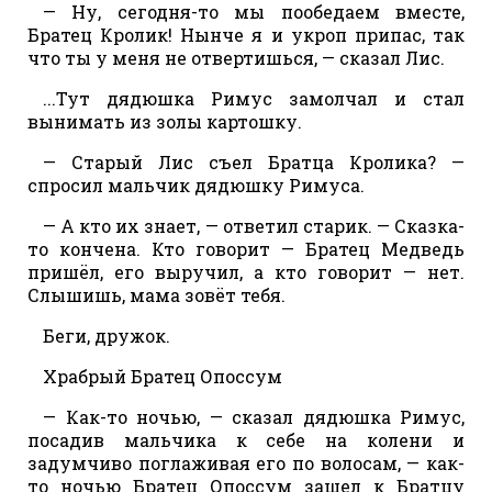
— Ну, сегодня-то мы пообедаем вместе,
Братец Кролик! Нынче я и укроп припас, так
что ты у меня не отвертишься, — сказал Лис.
...Тут дядюшка Римус замолчал и стал
вынимать из золы картошку.
— Старый Лис съел Братца Кролика? —
спросил мальчик дядюшку Римуса.
— А кто их знает, — ответил старик. — Сказка-
то кончена. Кто говорит — Братец Медведь
пришёл, его выручил, а кто говорит — нет.
Слышишь, мама зовёт тебя.
Беги, дружок.
Храбрый Братец Опоссум
— Как-то ночью, — сказал дядюшка Римус,
посадив мальчика к себе на колени и
задумчиво поглаживая его по волосам, — как-
то ночью Братец Опоссум зашел к Братцу