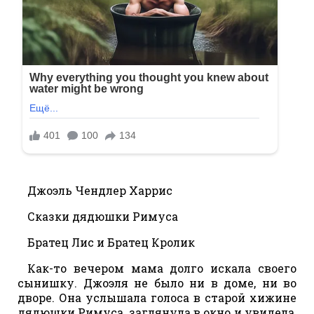
Джоэль Чендлер Харрис
Сказки дядюшки Римуса
Братец Лис и Братец Кролик
Как-то вечером мама долго искала своего
сынишку. Джоэля не было ни в доме, ни во
дворе. Она услышала голоса в старой хижине
дядюшки Римуса, заглянула в окно и увидела,