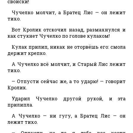
свойски!
Чучелко молчит, а Братец Лис — он лежит
тихо.
Вот Кролик отскочил назад, размахнулся и
как стукнет Чучелко по голове кулаком!
Кулак прилип, никак не оторвёшь его: смола
держит крепко.
А Чучелко всё молчит, и Старый Лис лежит
тихо.
— Отпусти сейчас же, а то ударю! — говорит
Кролик.
Ударил Чучелко другой рукой, и эта
прилипла.
А Чучелко — ни гугу, а Братец Лис — он
лежит тихо.
— Отпусти, не то я тебе все кости