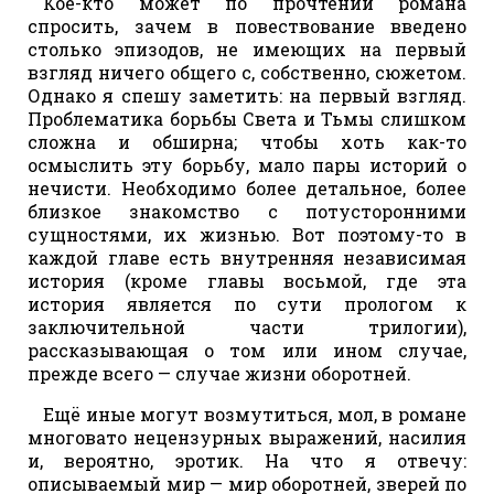
Кое-кто может по прочтении романа
спросить, зачем в повествование введено
столько эпизодов, не имеющих на первый
взгляд ничего общего с, собственно, сюжетом.
Однако я спешу заметить: на первый взгляд.
Проблематика борьбы Света и Тьмы слишком
сложна и обширна; чтобы хоть как-то
осмыслить эту борьбу, мало пары историй о
нечисти. Необходимо более детальное, более
близкое знакомство с потусторонними
сущностями, их жизнью. Вот поэтому-то в
каждой главе есть внутренняя независимая
история (кроме главы восьмой, где эта
история является по сути прологом к
заключительной части трилогии),
рассказывающая о том или ином случае,
прежде всего — случае жизни оборотней.
Ещё иные могут возмутиться, мол, в романе
многовато нецензурных выражений, насилия
и, вероятно, эротик. На что я отвечу:
описываемый мир — мир оборотней, зверей по