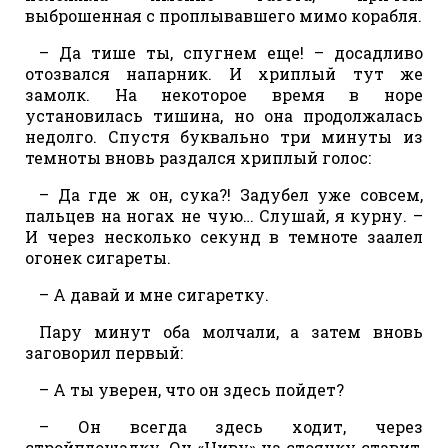
выброшенная с проплывавшего мимо корабля.
– Да тише ты, спугнем еще! – досадливо
отозвался напарник. И хриплый тут же
замолк. На некоторое время в норе
установилась тишина, но она продолжалась
недолго. Спустя буквально три минуты из
темноты вновь раздался хриплый голос:
– Да где ж он, сука?! Задубел уже совсем,
пальцев на ногах не чую… Слушай, я курну. –
И через несколько секунд в темноте заалел
огонек сигареты.
– А давай и мне сигаретку.
Пару минут оба молчали, а затем вновь
заговорил первый:
– А ты уверен, что он здесь пойдет?
– Он всегда здесь ходит, через
стройплощадку. Он «Ниву» на стоянку ставит,