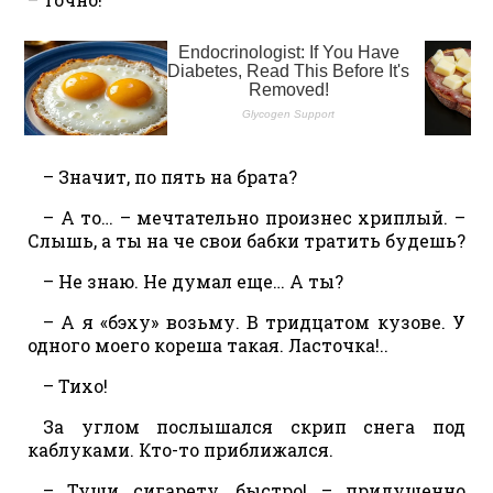
– Значит, по пять на брата?
– А то… – мечтательно произнес хриплый. –
Слышь, а ты на че свои бабки тратить будешь?
– Не знаю. Не думал еще… А ты?
– А я «бэху» возьму. В тридцатом кузове. У
одного моего кореша такая. Ласточка!..
– Тихо!
За углом послышался скрип снега под
каблуками. Кто-то приближался.
– Туши сигарету, быстро! – придушенно