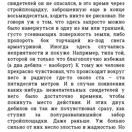
свидетелей он не опасался, в это время через
стройплощадку, заброшенную еще в конце
восьмидесятых, ходить никто не рисковал. Не
говоря уж о том, что здесь запросто можно
было навернуться в одну из ям или траншей,
густо усеивающих поверхность земли, либо
пропороть бок торчащей из-под снега
арматуриной. Иногда здесь случались
неприятности и похуже. Например, типа той,
которой он только что благополучно избежал
(а два дебила – наоборот). К тому же человек
прекрасно чувствовал, что происходит вокруг
него в радиусе где-то около ста – ста
пятидесяти метров. И в случае появления
каких-нибудь нежелательных свидетелей у
него было достаточно времени, чтобы
покинуть место действия. И этих двух
дебилов он так же почувствовал сразу, как
ступил за полуразвалившийся забор
стройплощадки. Даже раньше. Уж больно
сильно от них несло злостью и жадностью. Но