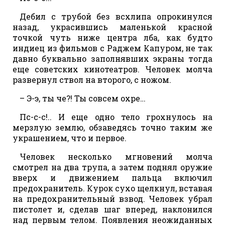
Дебил с трубой без всхлипа опрокинулся
назад, украсившись маленькой красной
точкой чуть ниже центра лба, как будто
индиец из фильмов с Раджем Капуром, не так
давно буквально заполнявших экраны тогда
еще советских кинотеатров. Человек молча
развернул ствол на второго, с ножом.
– Э-э, ты че?! Ты совсем охре…
Пс-с-с!.. И еще одно тело грохнулось на
мерзлую землю, обзаведясь точно таким же
украшением, что и первое.
Человек несколько мгновений молча
смотрел на два трупа, а затем поднял оружие
вверх и движением пальца включил
предохранитель. Курок сухо щелкнул, вставая
на предохранительный взвод. Человек убрал
пистолет и, сделав шаг вперед, наклонился
над первым телом. Появления неожиданных