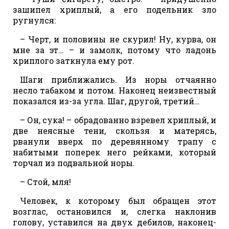
зашипел хриплый, а его подельник зло
ругнулся:
– Черт, и половины не скурил! Ну, курва, он
мне за эт… – и замолк, потому что ладонь
хриплого заткнула ему рот.
Шаги приближались. Из норы отчаянно
несло табаком и потом. Наконец неизвестный
показался из-за угла. Шаг, другой, третий…
– Он, сука! – обрадованно взревел хриплый, и
две неясные тени, скользя и матерясь,
рванули вверх по деревянному трапу с
набитыми поперек него рейками, который
торчал из подвальной норы.
– Стой, мля!
Человек, к которому был обращен этот
возглас, остановился и, слегка наклонив
голову, уставился на двух дебилов, наконец-