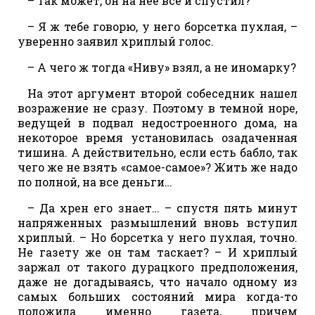
– Так может, он на нее все и спустил?
– Я ж тебе говорю, у него борсетка пухлая, –
уверенно заявил хриплый голос.
– А чего ж тогда «Ниву» взял, а не иномарку?
На этот аргумент второй собеседник нашел
возражение не сразу. Поэтому в темной норе,
ведущей в подвал недостроенного дома, на
некоторое время установилась озадаченная
тишина. А действительно, если есть бабло, так
чего же не взять «самое-самое»? Жить же надо
по полной, на все деньги…
– Да хрен его знает… – спустя пять минут
напряженных размышлений вновь вступил
хриплый. – Но борсетка у него пухлая, точно.
Не газету же он там таскает? – И хриплый
заржал от такого дурацкого предположения,
даже не догадываясь, что начало одному из
самых больших состояний мира когда-то
положила именно газета, причем