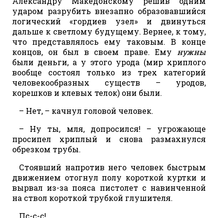
Александру Македонскому решив одним
ударом разрубить внезапно образовавшийся
логический «гордиев узел» и двинуться
дальше к светлому будущему. Вернее, к тому,
что представлялось ему таковым. В конце
концов, он был в своем праве. Ему
нужны
были деньги, а у этого урода (мир хриплого
вообще состоял только из трех категорий
человекообразных существ – уродов,
корешков и клевых телок) они были.
– Нет, – качнул головой человек.
– Ну ты, мля, допросился! – угрожающе
просипел хриплый и снова размахнулся
обрезком трубы.
Стоявший напротив него человек быстрым
движением отогнул полу короткой куртки и
вырвал из-за пояса пистолет с навинченной
на ствол короткой трубкой глушителя.
Пс-с-с!..