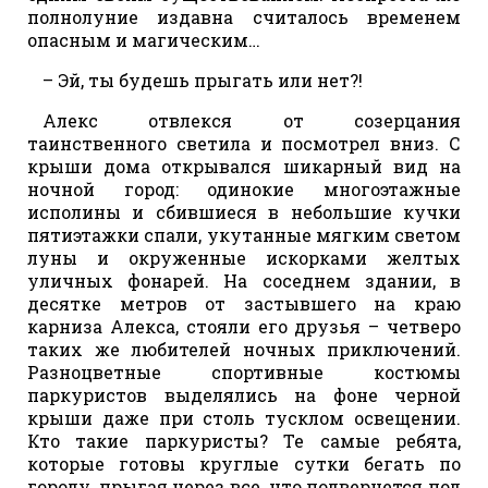
полнолуние издавна считалось временем
опасным и магическим…
– Эй, ты будешь прыгать или нет?!
Алекс отвлекся от созерцания
таинственного светила и посмотрел вниз. С
крыши дома открывался шикарный вид на
ночной город: одинокие многоэтажные
исполины и сбившиеся в небольшие кучки
пятиэтажки спали, укутанные мягким светом
луны и окруженные искорками желтых
уличных фонарей. На соседнем здании, в
десятке метров от застывшего на краю
карниза Алекса, стояли его друзья – четверо
таких же любителей ночных приключений.
Разноцветные спортивные костюмы
паркуристов выделялись на фоне черной
крыши даже при столь тусклом освещении.
Кто такие паркуристы? Те самые ребята,
которые готовы круглые сутки бегать по
городу, прыгая через все, что подвернется под