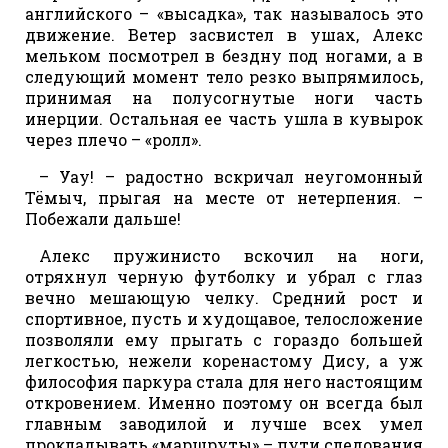
английского – «высадка», так называлось это
движение. Ветер засвистел в ушах, Алекс
мельком посмотрел в бездну под ногами, а в
следующий момент тело резко выпрямилось,
принимая на полусогнутые ноги часть
инерции. Остальная ее часть ушла в кувырок
через плечо – «ролл».
– Уау! – радостно вскричал неугомонный
Тёмыч, прыгая на месте от нетерпения. –
Побежали дальше!
Алекс пружинисто вскочил на ноги,
отряхнул черную футболку и убрал с глаз
вечно мешающую челку. Средний рост и
спортивное, пусть и худощавое, телосложение
позволяли ему прыгать с гораздо большей
легкостью, нежели коренастому Дису, а уж
философия паркура стала для него настоящим
откровением. Именно поэтому он всегда был
главным заводилой и лучше всех умел
прокладывать «маршруты» – пути следования