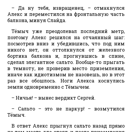
– Да ну тебя, извращенец, – отмахнулся
Алекс и переместился на фронтальную часть
балкона, минуя Слайда.
Тёмыч уже преодолевал последний метр,
поэтому Алекс решился на отчаянный шаг:
посмотрев вниз и убедившись, что под ним
никого нет, он оттолкнулся от железного
бортика балкона и, прогнувшись в спине,
сделал элегантное сальто. Вообще-то прыгать
в темноту, не проверив место приземления,
иначе как идиотизмом не назовешь, но в этот
раз все обошлось. Ноги Алекса коснулись
земли одновременно с Тёмычем.
– Ничья! – вынес вердикт Сергей.
– Сальто – это не паркур! – возмутился
Тёмыч.
В ответ Алекс прыгнул сальто назад прямо
на том месте, где стоял, и после приземления