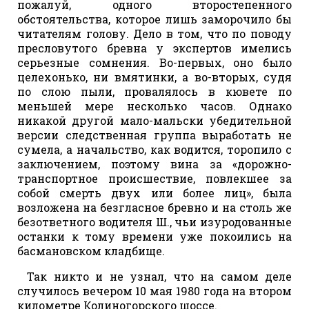
пожалуй, одного второстепенного
обстоятельства, которое лишь заморочило бы
читателям голову. Дело в том, что по поводу
пресловутого бревна у экспертов имелись
серьезные сомнения. Во-первых, оно было
целехонько, ни вмятинки, а во-вторых, судя
по слою пыли, провалялось в кювете по
меньшей мере несколько часов. Однако
никакой другой мало-мальски убедительной
версии следственная группа выработать не
сумела, а начальство, как водится, торопило с
заключением, поэтому вина за «дорожно-
транспортное происшествие, повлекшее за
собой смерть двух или более лиц», была
возложена на безгласное бревно и на столь же
безответного водителя Ш., чьи изуродованные
останки к тому времени уже покоились на
басмановском кладбище.
Так никто и не узнал, что на самом деле
случилось вечером 10 мая 1980 года на втором
километре Колиногорского шоссе.