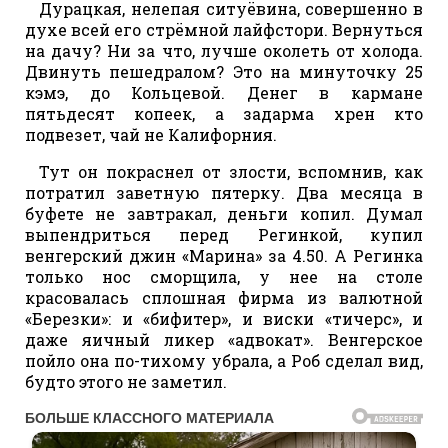
Дурацкая, нелепая ситуёвина, совершенно в
духе всей его стрёмной лайфстори. Вернуться
на дачу? Ни за что, лучше околеть от холода.
Двинуть пешедралом? Это на минуточку 25
кэмэ, до Кольцевой. Денег в кармане
пятьдесят копеек, а задарма хрен кто
подвезет, чай не Калифорния.
Тут он покраснел от злости, вспомнив, как
потратил заветную пятерку. Два месяца в
буфете не завтракал, деньги копил. Думал
выпендриться перед Регинкой, купил
венгерский джин «Марина» за 4.50. А Регинка
только нос сморщила, у нее на столе
красовалась сплошная фирмa из валютной
«Березки»: и «бифитер», и виски «тичерс», и
даже яичный ликер «адвокат». Венгерское
пойло она по-тихому убрала, а Роб сделал вид,
будто этого не заметил.