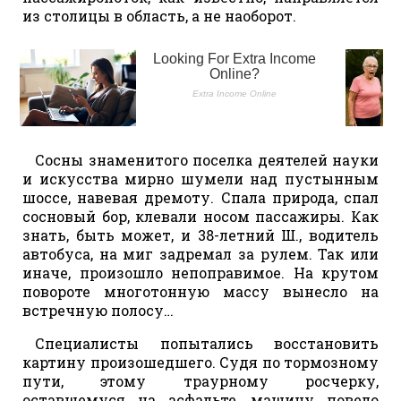
из столицы в область, а не наоборот.
Сосны знаменитого поселка деятелей науки
и искусства мирно шумели над пустынным
шоссе, навевая дремоту. Спала природа, спал
сосновый бор, клевали носом пассажиры. Как
знать, быть может, и 38-летний Ш., водитель
автобуса, на миг задремал за рулем. Так или
иначе, произошло непоправимое. На крутом
повороте многотонную массу вынесло на
встречную полосу…
Специалисты попытались восстановить
картину произошедшего. Судя по тормозному
пути, этому траурному росчерку,
оставшемуся на асфальте, машину повело