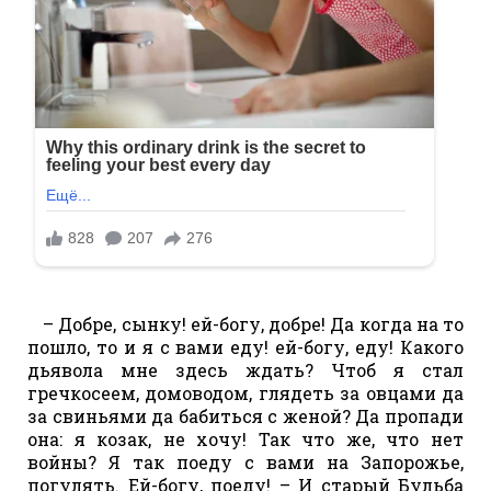
– Добре, сынку! ей-богу, добре! Да когда на то
пошло, то и я с вами еду! ей-богу, еду! Какого
дьявола мне здесь ждать? Чтоб я стал
гречкосеем, домоводом, глядеть за овцами да
за свиньями да бабиться с женой? Да пропади
она: я козак, не хочу! Так что же, что нет
войны? Я так поеду с вами на Запорожье,
погулять. Ей-богу, поеду! – И старый Бульба