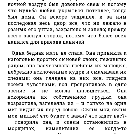
ночной воздух был довольно свеж и потому
что Бульба любил укрыться потеплее, когда
был дома. Он вскоре захрапел, и за ним
последовал весь двор; все, что ни лежало в
разных его углах, захрапело и запело; прежде
всего заснул сторож, потому что более всех
напился для приезда паничей.
Одна бедная мать не спала. Она приникла к
изголовью дорогих сыновей своих, лежавших
рядом; она расчесывала гребнем их молодые,
небрежно всклоченные кудри и смачивала их
слезами; она глядела на них вся, глядела
всеми чувствами, вся превратилась в одно
зрение и не могла наглядеться. Она
вскормила их собственною грудью, она
возрастила, взлелеяла их – и только на один
миг видит их перед собою. «Сыны мои, сыны
мои милые! что будет с вами? что ждет вас?»
– говорила она, и слезы остановились в
морщинах, изменивших ее когда-то