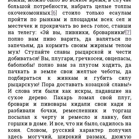
большой потребности, набрать целые толпы
охочекомонных:
[6]
стоило только есаулам
пройти по рынкам и площадям всех сел и
местечек и прокричать во весь голос, ставши
на телегу: «Эй вы, пивники, броварники!
[7]
полно вам пиво варить, да валяться по
запечьям, да кормить своим жирным телом
мух! Ступайте славы рыцарской и чести
добиваться! Вы, плугари, гречкосеи, овцепасы,
баболюбы! полно вам за плугом ходить, да
пачкать в земле свои желтые чеботы, да
подбираться к жинкам и губить силу
рыцарскую! Пора доставать козацкой славы!»
И слова эти были как искры, падавшие на
сухое дерево. Пахарь ломал свой плуг,
бровари и пивовары кидали свои кади и
разбивали бочки, ремесленник и торгаш
посылал к черту и ремесло и лавку, бил
горшки в доме. И все, что ни было, садилось на
коня. Словом, русский характер получил
здесь могучий, широкий размах, дюжую