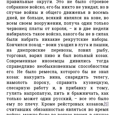
правильные округи. Это не было строевое
собранное войско, его бы никто не увидал; но в
случае войны и общего движенья в восемь
дней, не больше, всякий являлся на коне, во
всем своем вооружении, получа один только
червонец платы от короля, – и в две недели
набиралось такое войско, какого бы не в силах
были набрать никакие рекрутские наборы.
Кончился поход – воин уходил в луга и пашни,
на днепровские перевозы, ловил рыбу,
торговал, варил пиво и был вольный козак.
Современные иноземцы дивились тогда
справедливо необыкновенным способностям
его. Не было ремесла, которого бы не знал
козак: накурить вина, снарядить телегу,
намолоть пороху, справить кузнецкую,
слесарную работу и, в прибавку к тому,
гулять напропалую, пить и бражничать, как
только может один русский, – все это было
ему по плечу. Кроме рейстровых козаков,
[5]
считавших обязанностью являться во время
войны, можно было во всякое время, в случае