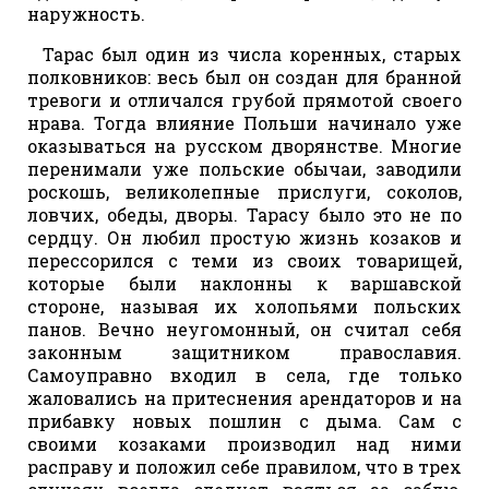
наружность.
Тарас был один из числа коренных, старых
полковников: весь был он создан для бранной
тревоги и отличался грубой прямотой своего
нрава. Тогда влияние Польши начинало уже
оказываться на русском дворянстве. Многие
перенимали уже польские обычаи, заводили
роскошь, великолепные прислуги, соколов,
ловчих, обеды, дворы. Тарасу было это не по
сердцу. Он любил простую жизнь козаков и
перессорился с теми из своих товарищей,
которые были наклонны к варшавской
стороне, называя их холопьями польских
панов. Вечно неугомонный, он считал себя
законным защитником православия.
Самоуправно входил в села, где только
жаловались на притеснения арендаторов и на
прибавку новых пошлин с дыма. Сам с
своими козаками производил над ними
расправу и положил себе правилом, что в трех