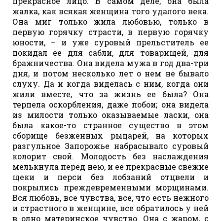
прекрасное лицо. В самом деле, она была
жалка, как всякая женщина того удалого века.
Она миг только жила любовью, только в
первую горячку страсти, в первую горячку
юности, – и уже суровый прельститель ее
покидал ее для сабли, для товарищей, для
бражничества. Она видела мужа в год два-три
дня, и потом несколько лет о нем не бывало
слуху. Да и когда виделась с ним, когда они
жили вместе, что за жизнь ее была? Она
терпела оскорбления, даже побои; она видела
из милости только оказываемые ласки, она
была какое-то странное существо в этом
сборище безженных рыцарей, на которых
разгульное Запорожье набрасывало суровый
колорит свой. Молодость без наслаждения
мелькнула перед нею, и ее прекрасные свежие
щеки и перси без лобзаний отцвели и
покрылись преждевременными морщинами.
Вся любовь, все чувства, все, что есть нежного
и страстного в женщине, все обратилось у ней
в одно материнское чувство. Она с жаром, с