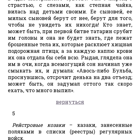
страстью, с слезами, как степная чайка,
вилась над детьми своими. Ее сыновей, ее
милых сыновей берут от нее, берут для того,
чтобы не увидеть их никогда! Кто знает,
может быть, при первой битве татарин срубит
им головы и она не будет знать, где лежат
брошенные тела их, которые расклюет хищная
подорожная птица; а за каждую каплю крови
их она отдала бы себя всю. Рыдая, глядела она
им в очи, когда всемогущий сон начинал уже
смыкать их, и думала: «Авось-либо Бульба,
проснувшись, отсрочит денька на два отъезд;
может быть, он задумал оттого так скоро
ехать, что много выпил».
вернуться
5
Рейстровые козаки
– казаки, занесенные
поляками в списки (реестры) регулярных
войск.