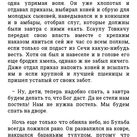
одна упрямая воля. Он уже хлопотал и
отдавал приказы, выбирал коней и сбрую для
молодых сыновей, наведывался и в конюшни
и в амбары, отобрал слуг, которые должны
были завтра с ними ехать. Есаулу Товкачу
передал свою власть вместе с крепким
наказом явиться сей же час со всем полком,
если только он подаст из Сечи какую-нибудь
весть. Хотя он был и навеселе и в голове его
еще бродил хмель, однако ж не забыл ничего.
Даже отдал приказ напоить коней и всыпать
им в ясли крупной и лучшей пшеницы и
пришел усталый от своих забот.
– Ну, дети, теперь надобно спать, а завтра
будем делать то, что Бог даст. Да не стели нам
постель! Нам не нужна постель. Мы будем
спать на дворе.
Ночь еще только что обняла небо, но Бульба
всегда ложился рано. Он развалился на ковре,
накрылся бараньим тулупом, потому что