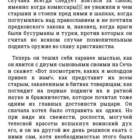
случаях всегда следует взяться за саблю,
именно: когда комиссары
[8]
не уважили в чем
старшин и стояли пред ними в шапках, когда
поглумились над православием и не почтили
предковского закона и, наконец, когда враги
были бусурманы и турки, против которых он
считал во всяком случае позволительным
поднять оружие во славу христианства.
Теперь он тешил себя заранее мыслью, как
он явится с двумя сыновьями своими на Сечь
и скажет: «Вот посмотрите, каких я молодцов
привел к вам!»; как представит их всем
старым, закаленным в битвах товарищам; как
поглядит на первые подвиги их в ратной
науке и бражничестве, которое почитал тоже
одним из главных достоинств рыцаря. Он
сначала хотел было отправить их одних. Но
при виде их свежести, рослости, могучей
телесной красоты вспыхнул воинский дух
его, и он на другой же день решился ехать с
ними сам, хотя необходимостью этого была