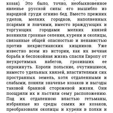
козак). Это было, точно, необыкновенное
явленье русской силы: его вышибло из
народной груди огниво бед. Вместо прежних
уделов, мелких городков, наполненных
псарями и ловчими, вместо враждующих и
торгующих городами мелких князей
возникли грозные селения, курени и околицы,
связанные общей опасностью и ненавистью
против нехристианских хищников. Уже
известно всем из истории, как их вечная
борьба и беспокойная жизнь спасли Европу от
неукротимых набегов, грозивших ее
опрокинуть. Короли польские, очутившиеся,
наместо удельных князей, властителями сих
пространных земель, хотя отдаленными и
слабыми, поняли значенье козаков и выгоды
таковой бранной сторожевой жизни. Они
поощряли их и льстили сему расположению.
Под их отдаленною властью гетьманы,
избранные из среды самих же козаков,
преобразовали околицы и курени в полки и