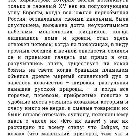
только в тяжелый XV век на полукочующем
углу Европы, когда вся южная первобытная
Россия, оставленная своими князьями, была
опустошена, выжжена дотла неукротимыми
набегами монгольских хищников; когда,
лишившись дома и кровли, стал здесь
отважен человек; когда на пожарищах, в виду
грозных соседей и вечной опасности, селился
он и привыкал глядеть им прямо в очи,
разучившись знать, существует ли какая
боязнь на свете; когда бранным пламенем
объялся древле мирный славянский дух и
завелось козачество – широкая, разгульная
замашка русской природы, – и когда все
поречья, перевозы, прибрежные пологие и
удобные места усеялись козаками, которым и
счету никто не ведал, и смелые товарищи их
были вправе отвечать султану, пожелавшему
знать о числе их: «Кто их знает! у нас их
раскидано по всему степу: что байрак, то
козак» (что маленький пригорок, там уж и