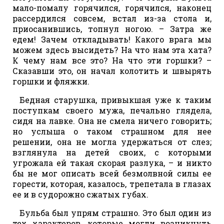
мало-помалу горячился, горячился, наконец
рассердился совсем, встал из-за стола и,
приосанившись, топнул ногою. – Затра же
едем! Зачем откладывать! Какого врага мы
можем здесь высидеть? На что нам эта хата?
К чему нам все это? На что эти горшки? –
Сказавши это, он начал колотить и швырять
горшки и фляжки.
Бедная старушка, привыкшая уже к таким
поступкам своего мужа, печально глядела,
сидя на лавке. Она не смела ничего говорить;
но услыша о таком страшном для нее
решении, она не могла удержаться от слез;
взглянула на детей своих, с которыми
угрожала ей такая скорая разлука, – и никто
бы не мог описать всей безмолвной силы ее
горести, которая, казалось, трепетала в глазах
ее и в судорожно сжатых губах.
Бульба был упрям страшно. Это был один из
тех характеров, которые могли возникнуть