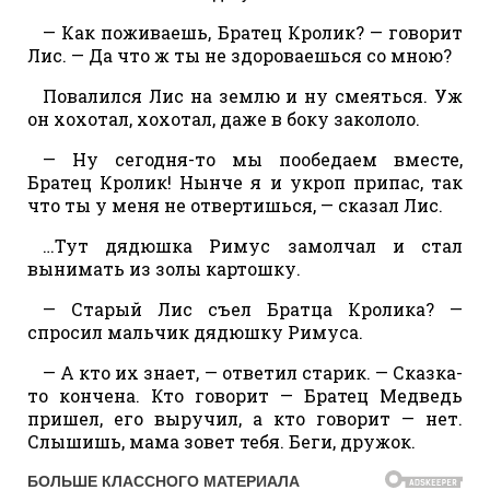
— Как поживаешь, Братец Кролик? — говорит
Лис. — Да что ж ты не здороваешься со мною?
Повалился Лис на землю и ну смеяться. Уж
он хохотал, хохотал, даже в боку закололо.
— Ну сегодня-то мы пообедаем вместе,
Братец Кролик! Нынче я и укроп припас, так
что ты у меня не отвертишься, — сказал Лис.
…Тут дядюшка Римус замолчал и стал
вынимать из золы картошку.
— Старый Лис съел Братца Кролика? —
спросил мальчик дядюшку Римуса.
— А кто их знает, — ответил старик. — Сказка-
то кончена. Кто говорит — Братец Медведь
пришел, его выручил, а кто говорит — нет.
Слышишь, мама зовет тебя. Беги, дружок.