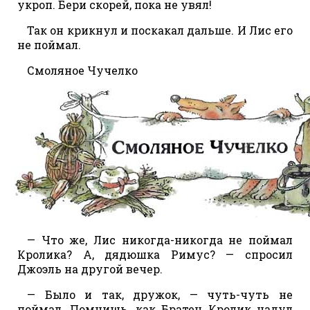
укроп. Бери скорей, пока не увял!
Так он крикнул и поскакал дальше. И Лис его
не поймал.
Смоляное Чучелко
— Что же, Лис никогда-никогда не поймал
Кролика? А, дядюшка Римус? — спросил
Джоэль на другой вечер.
— Было и так, дружок, — чуть-чуть не
поймал. Помнишь, как Братец Кролик надул