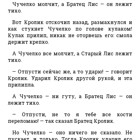
Чучелко молчит, а Братец Лис — он лежит
тихо.
Вот Кролик отскочил назад, размахнулся и
как стукнет Чучелко по голове кулаком!
Кулак прилип, никак не оторвешь его: смола
держит крепко.
А Чучелко все молчит, а Старый Лис лежит
тихо.
— Отпусти сейчас же, а то ударю! — говорит
Кролик. Ударил Кролик другой рукой, и эта
прилипла.
А Чучелко — ни гуту, а Братец Лис — он
лежит тихо.
— Отпусти, не то я тебе все кости
переломаю! — так сказал Братец Кролик.
Но Чучелко — оно ничего не сказало. Не
пускает, и только. Тогда Кролик ударил его