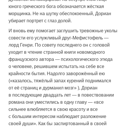
юного греческого бога обозначается жёсткая
морщинка. Не на шутку обеспокоенный, Дориан
убирает портрет с глаз долой.
И вновь ему помогает заглушить тревожные уколы
совести его услужливый друг-Мефистофель —
лорд Генри. По совету последнего он с головой
уходит в чтение странной книги новомодного
французского автора — психологического этюда
о человеке, решившем испытать на себе все
крайности бытия. Надолго заворожённый ею
(«казалось, тяжёлый запах курений поднимался
от её страниц и дурманил мозг» ), Дориан
в последующие двадцать лет — в повествовании
романа они уместились в одну главу — «все
сильнее влюбляется в свою красоту и все
с большим интересом наблюдает разложение
своей души». Как бы заспиртованный в своей