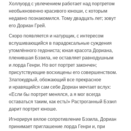
Холлуорд с увлечением работает над портретом
необыкновенно красивого юноши, с которым
недавно познакомился. Тому двадцать лет; зовут
его Дориан Грей.
Скоро появляется и натурщик, с интересом
вслушивающийся в парадоксальные суждения
утомлённого гедониста; юная красота Дориана,
пленившая Бэзила, не оставляет равнодушным
и лорда Генри. Но вот портрет закончен;
присутствующие восхищены его совершенством.
Златокудрый, обожающий все прекрасное
и нравящийся сам себе Дориан мечтает вслух:
«Если бы портрет менялся, а я мог всегда
оставаться таким, как есть!» Растроганный Бэзил
дарит портрет юноше.
Игнорируя вялое сопротивление Бэзила, Дориан
принимает приглашение лорда Генри и, при