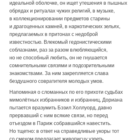
идеальной оболочке, он ищет утешения в пышных
обрядах и ритуалах чужих религий, в музыке,
в коллекционировании предметов старины
и драгоценных камней, в наркотических зельях,
предлагаемых в притонах с недоброй
известностью. Влекомый гедонистическими
соблазнами, раз за разом влюбляющийся,
но не способный любить, он не гнушается
сомнительными связями и подозрительными
знакомствами. За ним закрепляется слава
бездушного совратителя молодых умов.
Напоминая о сломанных по его прихоти судьбах
мимолётных избранников и избранниц, Дориана
пытается вразумить Бэзил Холлуорд, давно
прервавший с ним всякие связи, но перед
отъездом в Париж собравшийся навестить.
Но тщетно: в ответ на справедливые укоры тот
со смехом предлагает живописцу узреть