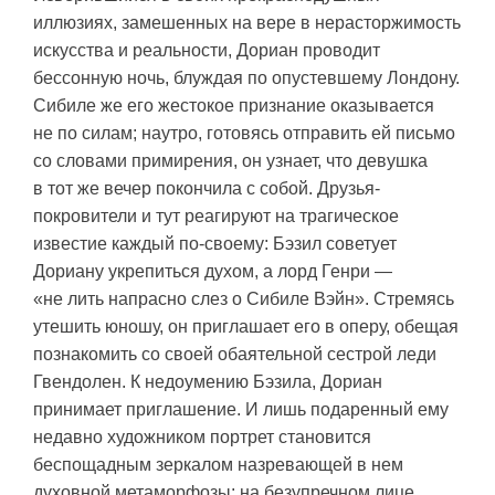
иллюзиях, замешенных на вере в нерасторжимость
искусства и реальности, Дориан проводит
бессонную ночь, блуждая по опустевшему Лондону.
Сибиле же его жестокое признание оказывается
не по силам; наутро, готовясь отправить ей письмо
со словами примирения, он узнает, что девушка
в тот же вечер покончила с собой. Друзья-
покровители и тут реагируют на трагическое
известие каждый по-своему: Бэзил советует
Дориану укрепиться духом, а лорд Генри —
«не лить напрасно слез о Сибиле Вэйн». Стремясь
утешить юношу, он приглашает его в оперу, обещая
познакомить со своей обаятельной сестрой леди
Гвендолен. К недоумению Бэзила, Дориан
принимает приглашение. И лишь подаренный ему
недавно художником портрет становится
беспощадным зеркалом назревающей в нем
духовной метаморфозы: на безупречном лице