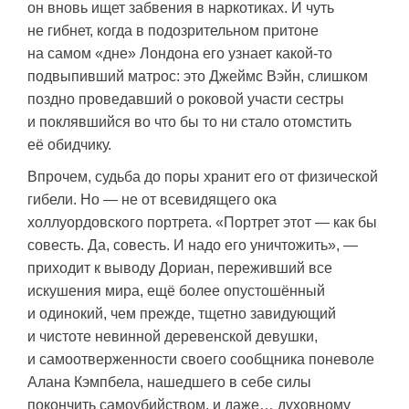
он вновь ищет забвения в наркотиках. И чуть
не гибнет, когда в подозрительном притоне
на самом «дне» Лондона его узнает какой-то
подвыпивший матрос: это Джеймс Вэйн, слишком
поздно проведавший о роковой участи сестры
и поклявшийся во что бы то ни стало отомстить
её обидчику.
Впрочем, судьба до поры хранит его от физической
гибели. Но — не от всевидящего ока
холлуордовского портрета. «Портрет этот — как бы
совесть. Да, совесть. И надо его уничтожить», —
приходит к выводу Дориан, переживший все
искушения мира, ещё более опустошённый
и одинокий, чем прежде, тщетно завидующий
и чистоте невинной деревенской девушки,
и самоотверженности своего сообщника поневоле
Алана Кэмпбела, нашедшего в себе силы
покончить самоубийством, и даже… духовному