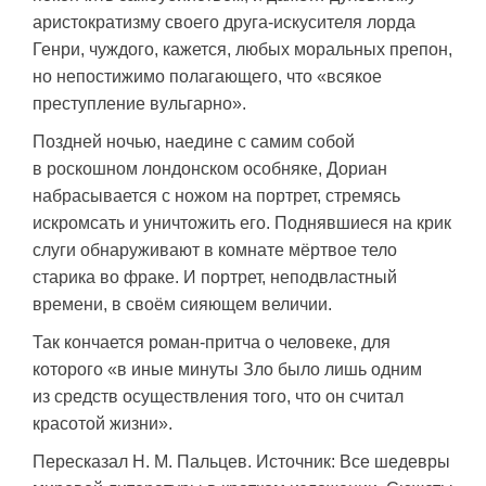
аристократизму своего друга-искусителя лорда
Генри, чуждого, кажется, любых моральных препон,
но непостижимо полагающего, что «всякое
преступление вульгарно».
Поздней ночью, наедине с самим собой
в роскошном лондонском особняке, Дориан
набрасывается с ножом на портрет, стремясь
искромсать и уничтожить его. Поднявшиеся на крик
слуги обнаруживают в комнате мёртвое тело
старика во фраке. И портрет, неподвластный
времени, в своём сияющем величии.
Так кончается роман-притча о человеке, для
которого «в иные минуты Зло было лишь одним
из средств осуществления того, что он считал
красотой жизни».
Пересказал Н. М. Пальцев. Источник: Все шедевры