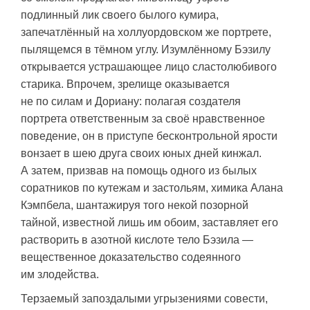
подлинный лик своего былого кумира,
запечатлённый на холлуордовском же портрете,
пылящемся в тёмном углу. Изумлённому Бэзилу
открывается устрашающее лицо сластолюбивого
старика. Впрочем, зрелище оказывается
не по силам и Дориану: полагая создателя
портрета ответственным за своё нравственное
поведение, он в приступе бесконтрольной ярости
вонзает в шею друга своих юных дней кинжал.
А затем, призвав на помощь одного из былых
соратников по кутежам и застольям, химика Алана
Кэмпбела, шантажируя того некой позорной
тайной, известной лишь им обоим, заставляет его
растворить в азотной кислоте тело Бэзила —
вещественное доказательство содеянного
им злодейства.
Терзаемый запоздалыми угрызениями совести,