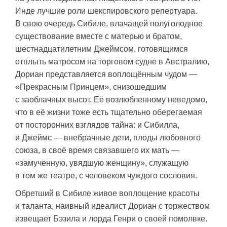
Инде лучшие роли шекспировского репертуара.
В свою очередь Сибиле, влачащей полуголодное
существование вместе с матерью и братом,
шестнадцатилетним Джеймсом, готовящимся
отплыть матросом на торговом судне в Австралию,
Дориан представляется воплощённым чудом —
«Прекрасным Принцем», снизошедшим
с заоблачных высот. Её возлюбленному неведомо,
что в её жизни тоже есть тщательно оберегаемая
от посторонних взглядов тайна: и Сибилла,
и Джеймс — внебрачные дети, плоды любовного
союза, в своё время связавшего их мать —
«замученную, увядшую женщину», служащую
в том же театре, с человеком чуждого сословия.
Обретший в Сибиле живое воплощение красоты
и таланта, наивный идеалист Дориан с торжеством
извещает Бэзила и лорда Генри о своей помолвке.