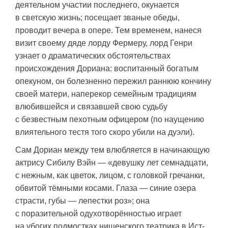
деятельном участии последнего, окунается
в светскую жизнь; посещает званые обеды,
проводит вечера в опере. Тем временем, нанеся
визит своему дяде лорду Фермеру, лорд Генри
узнает о драматических обстоятельствах
происхождения Дориана: воспитанный богатым
опекуном, он болезненно пережил раннюю кончину
своей матери, наперекор семейным традициям
влюбившейся и связавшей свою судьбу
с безвестным пехотным офицером (по наущению
влиятельного тестя того скоро убили на дуэли).
Сам Дориан между тем влюбляется в начинающую
актрису Сибилу Вэйн — «девушку лет семнадцати,
с нежным, как цветок, лицом, с головкой гречанки,
обвитой тёмными косами. Глаза — синие озера
страсти, губы — лепестки роз»; она
с поразительной одухотворённостью играет
на убогих подмостках нищенского театрика в Ист-