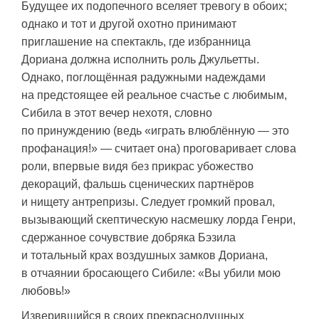
Будущее их подопечного вселяет тревогу в обоих;
однако и тот и другой охотно принимают
приглашение на спектакль, где избранница
Дориана должна исполнить роль Джульетты.
Однако, поглощённая радужными надеждами
на предстоящее ей реальное счастье с любимым,
Сибила в этот вечер нехотя, словно
по принуждению (ведь «играть влюблённую — это
профанация!» — считает она) проговаривает слова
роли, впервые видя без прикрас убожество
декораций, фальшь сценических партнёров
и нищету антрепризы. Следует громкий провал,
вызывающий скептическую насмешку лорда Генри,
сдержанное сочувствие добряка Бэзила
и тотальный крах воздушных замков Дориана,
в отчаянии бросающего Сибиле: «Вы убили мою
любовь!»
Изверившийся в своих прекраснодушных